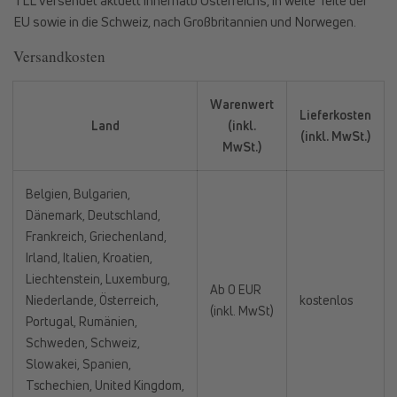
TLL versendet aktuell innerhalb Österreichs, in weite Teile der
EU sowie in die Schweiz, nach Großbritannien und Norwegen.
Versandkosten
Warenwert
Lieferkosten
Land
(inkl.
(inkl. MwSt.)
MwSt.)
Belgien, Bulgarien,
Dänemark, Deutschland,
Frankreich, Griechenland,
Irland, Italien, Kroatien,
Liechtenstein, Luxemburg,
Ab 0 EUR
Niederlande, Österreich,
kostenlos
(inkl. MwSt)
Portugal, Rumänien,
Schweden, Schweiz,
Slowakei, Spanien,
Tschechien, United Kingdom,