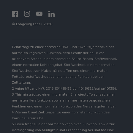
Facebook
Instagram
YouTube
https://www.linkedin.com/showcase/spermidinelif
© Longevity Labs+ 2026
1 Zink trägt zu einer normalen DNA- und Eiweißsynthese, einer
normalen kognitiven Funktion, dem Schutz der Zelle vor
oxidativem Stress, einem normalen Säure-Basen-Stoffwechsel,
einem normalen Kohlenhydrat-Stoffwechsel, einem normalen
Stoffwechsel von Makro-nährstoffen und einem normalen
Fettsäurestoffwechsel bei und hat eine Funktion bei der
Zellteilung.
2 Aging (Albany NY). 2018;10(1):19-33 doi: 10.18632/aging/101354.
3 Thiamin trägt zu einem normalen Energiestoffwechsel, einer
normalen Herzfunktion, sowie einer normalen psychischen
Funktion und einer normalen Funktion des Nervensystems bei.
4 Vitamin C und Zink tragen zu einer normalen Funktion des
Immunsystems bei.
5 Eisen trägt zu einer normalen kognitiven Funktion, sowie zur
Verringerung von Müdigkeit und Erschöpfung bei und hat eine