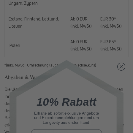
Ungarn, Zypern
Estland, Finnland, Lettland,
Ab 0 EUR
EUR 30*
Litauen
(inkl. MwSt)
(inkl. MwSt)
Ab 0 EUR
EUR 85*
Polen
(inkl. MwSt)
(inkl. MwSt)
*(inkl. MwSt - Umrechnung laut aktuellem Wechselkurs)
Abgaben & Verzollung
Die länderspezifischen, steuerrechtlichen Regelungen werden
Ihnen nach Auswahl des jeweiligen Ziellandes vor Abschluss
10% Rabatt
der Bestellung aufgeschlüsselt. Bei Bestellungen außerhalb
der EU müssen Sie die Kosten für Zoll und ggf. Steuern bzw.
Erhalte ab sofort
exklusive Angebote
Bearbeitungsgebühren des jeweiligen Landes tragen. Bitte
und Expertenempfehlungen rund um
Longevity aus erster Hand.
erkundigen Sie sich vor Ihrem Kauf nach den jeweiligen lokalen
Vorschriften des Ihres Ziellandes.
E-Mail