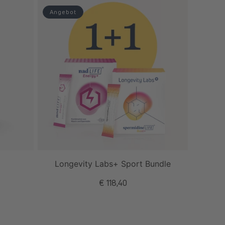
Angebot
Longevity Labs+ Sport Bundle
Normaler
€ 118,40
Preis