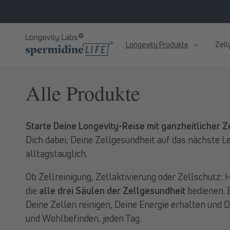
zum
Inhalt
Longevity Produkte
Zell
K
Alle Produkte
a
Starte Deine Longevity-Reise mit ganzheitlicher Z
t
Dich dabei, Deine Zellgesundheit auf das nächste L
alltagstauglich.
e
Ob Zellreinigung, Zellaktivierung oder Zellschutz
die
alle drei Säulen der Zellgesundheit
bedienen. 
g
Deine Zellen reinigen, Deine Energie erhalten und 
o
und Wohlbefinden, jeden Tag.