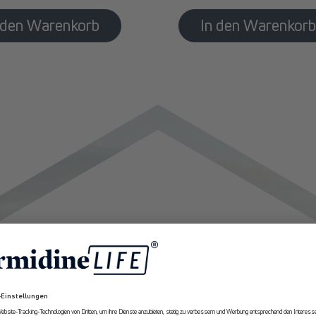
10% Rabatt
Erhalte ab sofort
exklusive Angebote
und Expertenempfehlungen rund um
Longevity aus erster Hand.