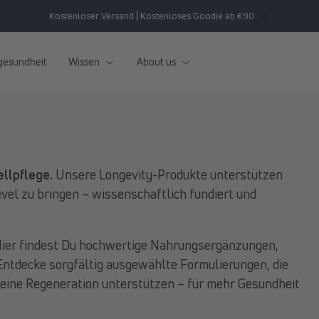
Kostenloser Versand | Kostenloses Goodie ab €90
gesundheit
Wissen
About us
ellpflege.
Unsere Longevity-Produkte unterstützen
evel zu bringen – wissenschaftlich fundiert und
: Hier findest Du hochwertige Nahrungsergänzungen,
Entdecke sorgfältig ausgewählte Formulierungen, die
Deine Regeneration unterstützen – für mehr Gesundheit