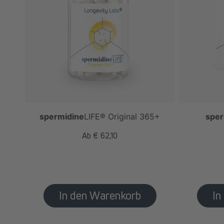
spermidine
LIFE
® Original 365+
sper
Normaler
Ab € 62,10
Preis