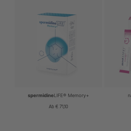
spermidine
LIFE
® Memory+
n
Normaler
Ab € 71,10
Preis