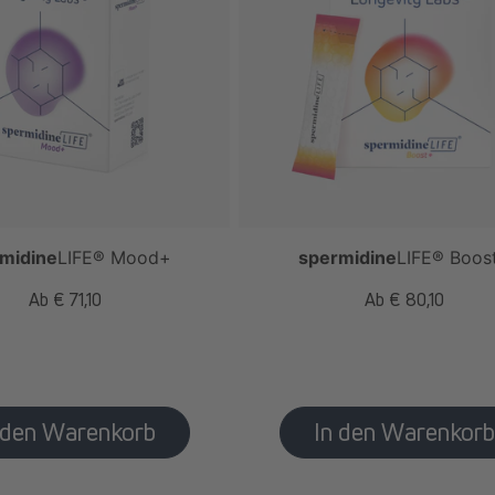
midine
LIFE
® Mood+
spermidine
LIFE
® Boos
Normaler
Ab € 71,10
Normaler
Ab € 80,10
Preis
Preis