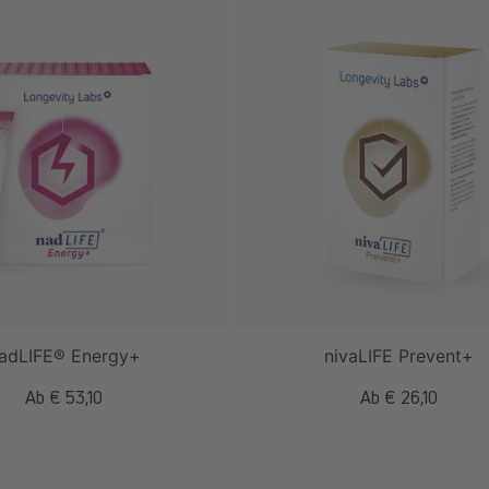
adLIFE® Energy+
nivaLIFE Prevent+
Normaler
Ab € 53,10
Normaler
Ab € 26,10
Preis
Preis