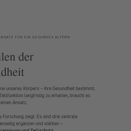
ANSATZ FÜR EIN GESUNDES ALTERN
len der
dheit
ine unseres Körpers – ihre Gesundheit bestimmt,
Zellfunktion langfristig zu erhalten, braucht es
zelnen Ansatz.
Forschung zeigt: Es sind drei zentrale
enseitig ergänzen und stärken –
lreinigung und Zellschutz
.