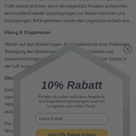
Füße zurück strecken, um in die Liegestütz Position zu kommen.
Anschließend wieder zurückspringen, ins Stehen kommen und
hochspringen. AnfängerInnen lassen den Liegestütz einfach aus.
Übung 9: Klappmesser
Wieder auf den Rücken legen. Anschließend mit einer fließenden
Bewegung den Oberkörper und die Füße hochziehen und
zusammenbringen. Das sollte aussehen, als ob Euer Körper in
der Luft zusammenklappt.
Übung 10: Boxen im Stand
10% Rabatt
Einfach am Stand laufen und dabei mit den Händen abwechseln
nach vorne Boxen. Wir empfehlen genug Abstand zu
Erhalte ab sofort
exklusive Angebote
und Expertenempfehlungen rund um
Mittrainierenden. Diese Übung eignet sich auch gut, um Ärger
Longevity aus erster Hand.
abzubauen.
E-Mail
Für gute Ergebnisse führt Ihr das HIIT Programm 2-3 Mal die
Woche durch. Los geht’s!
Jetzt 10% Rabatt sichern