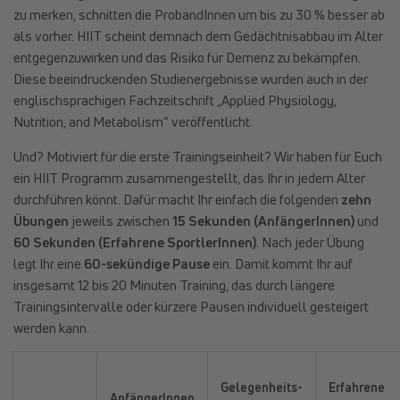
zu merken, schnitten die ProbandInnen um bis zu 30 % besser ab
als vorher. HIIT scheint demnach dem Gedächtnisabbau im Alter
entgegenzuwirken und das Risiko für Demenz zu bekämpfen.
Diese beeindruckenden Studienergebnisse wurden auch in der
englischsprachigen Fachzeitschrift „Applied Physiology,
Nutrition, and Metabolism“ veröffentlicht.
Und? Motiviert für die erste Trainingseinheit? Wir haben für Euch
ein HIIT Programm zusammengestellt, das Ihr in jedem Alter
durchführen könnt. Dafür macht Ihr einfach die folgenden
zehn
Übungen
jeweils zwischen
15 Sekunden (AnfängerInnen)
und
60 Sekunden (Erfahrene SportlerInnen)
. Nach jeder Übung
legt Ihr eine
60-sekündige Pause
ein. Damit kommt Ihr auf
insgesamt 12 bis 20 Minuten Training, das durch längere
Trainingsintervalle oder kürzere Pausen individuell gesteigert
werden kann.
Gelegenheits-
Erfahrene
AnfängerInnen