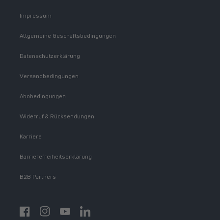
Impressum
Allgemeine Geschäftsbedingungen
Datenschutzerklärung
Versandbedingungen
Abobedingungen
Widerruf & Rücksendungen
Karriere
Barrierefreiheitserklärung
B2B Partners
Facebook
Instagram
YouTube
https://www.linkedin.com/showcase/spermidinelif