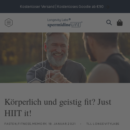
Direkt
zum
Kostenloser Versand | Kostenloses Goodie ab €90
Inhalt
Warenkorb
Körperlich und geistig fit? Just
HIIT it!
FASTEN,FITNESS,MEMORY,
18. JANUAR 2021
TLL LONGEVITYLABS