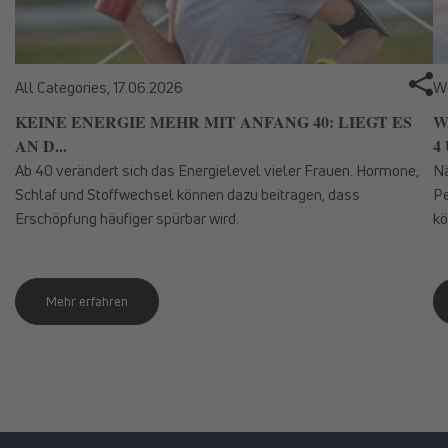
All Categories,
17.06.2026
We
KEINE ENERGIE MEHR MIT ANFANG 40: LIEGT ES
W
AN D...
4 
Ab 40 verändert sich das Energielevel vieler Frauen. Hormone,
Nä
Schlaf und Stoffwechsel können dazu beitragen, dass
Pe
Erschöpfung häufiger spürbar wird.
kö
Mehr erfahren