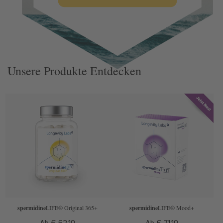
Zurück zum Blog
Unsere Produkte Entdecken
spermidine
LIFE
® Original 365+
spermidine
LIFE
® Mood+