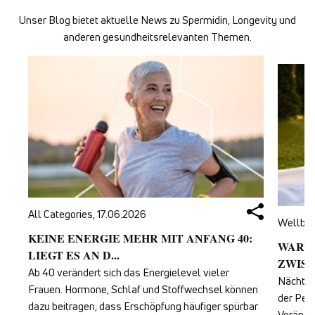
Unser Blog bietet aktuelle News zu Spermidin, Longevity und
anderen gesundheitsrelevanten Themen.
All Categories,
17.06.2026
Wellbei
KEINE ENERGIE MEHR MIT ANFANG 40:
WARUM
LIEGT ES AN D...
ZWISC
Ab 40 verändert sich das Energielevel vieler
Nächtli
Frauen. Hormone, Schlaf und Stoffwechsel können
der Per
dazu beitragen, dass Erschöpfung häufiger spürbar
Veränder