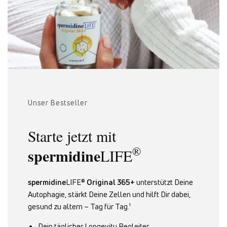
Unser Bestseller
Starte jetzt mit
®
spermidine
LIFE
spermidine
LIFE®
Original 365+
unterstützt Deine
Autophagie, stärkt Deine Zellen und hilft Dir dabei,
gesund zu altern – Tag für Tag.¹
Dein täglicher Longevity Begleiter