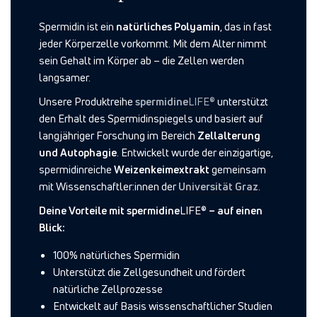
Spermidin ist ein
natürliches Polyamin
, das in fast
jeder Körperzelle vorkommt. Mit dem Alter nimmt
sein Gehalt im Körper ab – die Zellen werden
langsamer.
Unsere Produktreihe
spermidine
LIFE®
unterstützt
den Erhalt des Spermidinspiegels und basiert auf
langjähriger Forschung im Bereich
Zellalterung
und Autophagie
. Entwickelt wurde der einzigartige,
spermidinreiche
Weizenkeimextrakt
gemeinsam
mit Wissenschaftler:innen der
Universität Graz
.
Deine Vorteile mit spermidine
LIFE®
– auf einen
Blick:
100% natürliches Spermidin
Unterstützt die Zellgesundheit und fördert
natürliche Zellprozesse
Entwickelt auf Basis wissenschaftlicher Studien