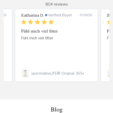
804 reviews
Verified Buyer
Katharina D.
Son
3/26
07/03/26
Fühl mich viel fitter
Füh
Fühl mich viel fitter
Füh
spermidineLIFE® Original 365+
Blog