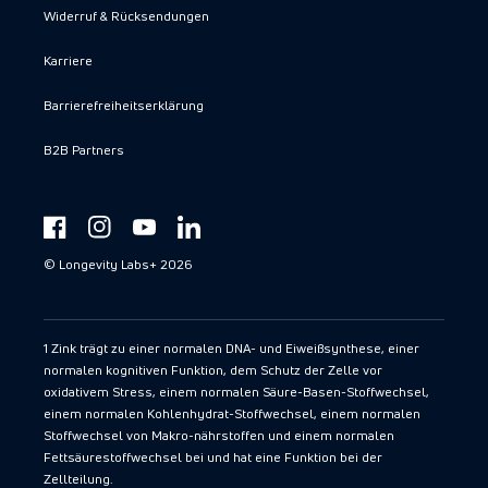
Widerruf & Rücksendungen
Karriere
Barrierefreiheitserklärung
B2B Partners
Facebook
Instagram
YouTube
https://www.linkedin.com/showcase/spermidinelif
© Longevity Labs+ 2026
1 Zink trägt zu einer normalen DNA- und Eiweißsynthese, einer
normalen kognitiven Funktion, dem Schutz der Zelle vor
oxidativem Stress, einem normalen Säure-Basen-Stoffwechsel,
einem normalen Kohlenhydrat-Stoffwechsel, einem normalen
Stoffwechsel von Makro-nährstoffen und einem normalen
Fettsäurestoffwechsel bei und hat eine Funktion bei der
Zellteilung.