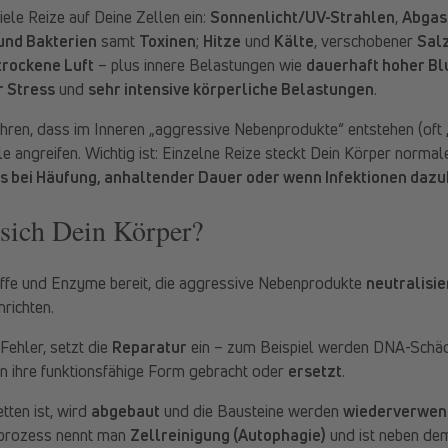
iele Reize auf Deine Zellen ein:
Sonnenlicht/UV-Strahlen
,
Abgas
und Bakterien
samt
Toxinen
;
Hitze
und
Kälte
, verschobener
Salz
trockene Luft
– plus innere Belastungen wie
dauerhaft hoher Bl
r Stress
und
sehr intensive körperliche Belastungen
.
ühren, dass im Inneren „aggressive Nebenprodukte“ entstehen (oft
lle angreifen. Wichtig ist: Einzelne Reize steckt Dein Körper norm
 es bei Häufung, anhaltender Dauer oder wenn Infektionen da
 sich Dein Körper?
offe und Enzyme bereit, die aggressive Nebenprodukte
neutralisi
richten.
Fehler, setzt die
Reparatur
ein – zum Beispiel werden DNA-Schä
in ihre funktionsfähige Form gebracht oder
ersetzt
.
tten ist, wird
abgebaut
und die Bausteine werden
wiederverwen
mprozess nennt man
Zellreinigung (Autophagie)
und ist neben dem