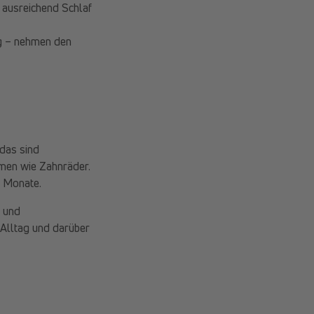
f ausreichend Schlaf
ng – nehmen den
das sind
mmen wie Zahnräder.
d Monate.
g
und
Alltag und darüber