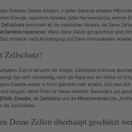
nsten Einheiten Deines Körpers. In jeder Sekunde arbeiten Milliarde
winnen Energie, reparieren Gewebe, leiten Nervenimpulse, wehren E
.
Zellschutz
beschreibt all die natürlichen Abläufe, die Deine Zell
ne Defekte reparieren
. Wenn Deine Zellen gut geschützt sind, füh
t Dich schneller nach Anstrengung und Deine Immunabwehr arbeitet
t Zellschutz?
Aufgaben: Zuerst versucht der Körper, schädliche Einflüsse abzufan
ingt das nicht vollständig, setzt die Reparatur ein: Fehler im Er
gene Eiweiße wieder in Form gebracht oder ersetzt. Und was sich 
 und recycelt, damit Platz für Neues entsteht. Besonders gut ges
 (DNA)
,
Eiweiße
, die
Zellhülle
und die
Mitochondrien
(die „Kraft
ür die Zellfunktion.
n Deine Zellen überhaupt geschützt we