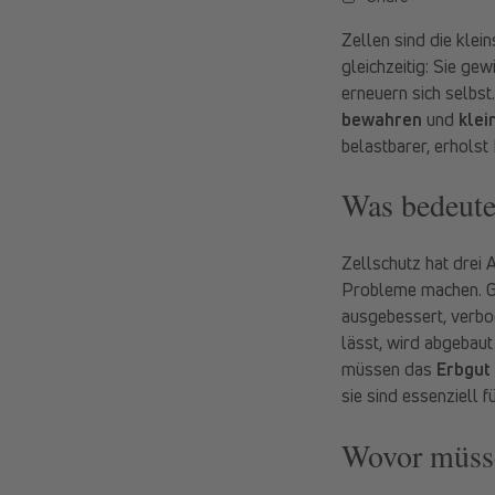
Zellen sind die klei
gleichzeitig: Sie ge
erneuern sich selbst
bewahren
und
klei
belastbarer, erhols
Was bedeute
Zellschutz hat drei 
Probleme machen. Gel
ausgebessert, verbo
lässt, wird abgebaut
müssen das
Erbgut
sie sind essenziell f
Wovor müsse