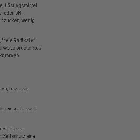
e
,
Lösungsmittel
- oder pH-
utzucker
,
wenig
„freie Radikale“
alerweise problemlos
zukommen.
eren
, bevor sie
den ausgebessert
det
. Diesen
 Zellschutz eine