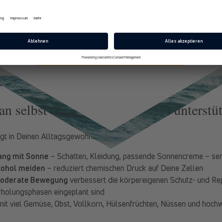
E-Mail
meln sich
kleine Schäden
an – das ist normal. Entscheidend ist,
w
inigung und Erneuerung zusammenspielen
. Läuft dieses Zusamm
 länger funktionsfähig
: Haut ist widerstandsfähiger, Muskeln erho
t besser und Dein Energieniveau bleibt gleichmäßiger.
Jetzt 10% Rabatt sichern
en geschützt sind, desto länger bleiben sie gesund. Das heißt:
Auc
t.
n selbst tun, um Zellschutz zu unterstü
egt in Deinen Alltagsgewohnheiten:
ng mit Sonne
– Schatten, Kleidung, passende Sonnencreme – se
kohol meiden
– reduziert chemischen Druck auf Deine Zellen
moderate Bewegung
verbessert die körpereigenen Schutz- und Re
holungsphasen eingeplant sind
it viel Gemüse, Obst, Vollkorn, Hülsenfrüchten, Nüssen und hochw