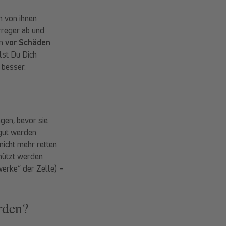
n von ihnen
rreger ab und
en
vor Schäden
lst Du Dich
 besser.
gen, bevor sie
bgut werden
nicht mehr retten
chützt werden
werke“ der Zelle) –
rden?