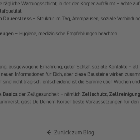
ne tägliche Wartungsschicht, in der der Körper aufräumt – achte au
lafqualität
n Dauerstress
– Struktur im Tag, Atempausen, soziale Verbindu
beugen
– Hygiene, medizinische Empfehlungen beachten
g, ausgewogene Ernährung, guter Schlaf, soziale Kontakte – all 
e neuen Informationen für Dich, aber diese Bausteine wirken zusa
r sind nicht tragisch; entscheidend ist die Summe über Wochen un
ie
Basics
der Zellgesundheit – nämlich
Zellschutz
,
Zellreinigun
ümmerst, gibst Du Deinem Körper beste Voraussetzungen für den 
Zurück zum Blog