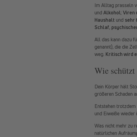
Im Alltag prasseln v
und
Alkohol
;
Viren 
Haushalt
und
sehr 
Schlaf
,
psychische
All das kann dazu f
genannt), die die Ze
weg.
Kritisch wird
Wie schützt
Dein Körper hält St
größeren Schaden an
Entstehen trotzdem 
und Eiweiße wieder 
Was nicht mehr zu re
natürlichen Aufräu