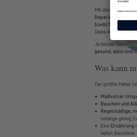
Mit den Jahren sam
Reparatur, Zellre
bleibt Dein Körper
Deine Abwehr reagier
Je besser Deine Zell
gesund, aktiv und fi
Was kann ma
Der größte Hebel li
Maßvoller Umga
Rauchen und Al
Regelmäßige, 
solange genug Er
Eine
Ernährung
m
liefert Bausteine