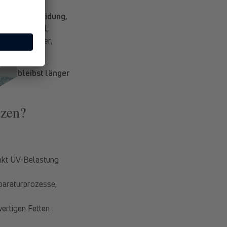
ie gut Vermeidung,
enspiel stabil,
len sich besser,
h
Du bleibst länger
tzen?
nkt UV-Belastung
paraturprozesse,
ertigen Fetten