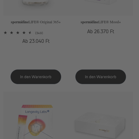
spermidine
LIFE
® Original 365+
spermidine
LIFE
® Mood+
Normaler
Ab 26.370 Ft
349
(349)
Preis
Bewertungen
Normaler
Ab 23.040 Ft
insgesamt
Preis