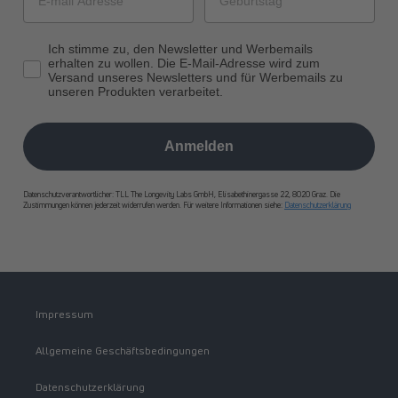
Ich stimme zu, den Newsletter und Werbemails
erhalten zu wollen. Die E-Mail-Adresse wird zum
Versand unseres Newsletters und für Werbemails zu
unseren Produkten verarbeitet.
Anmelden
Datenschutzverantwortlicher: TLL The Longevity Labs GmbH, Elisabethinergasse 22, 8020 Graz. Die
Zustimmungen können jederzeit widerrufen werden. Für weitere Informationen siehe:
Datenschutzerklärung
Impressum
Allgemeine Geschäftsbedingungen
Datenschutzerklärung