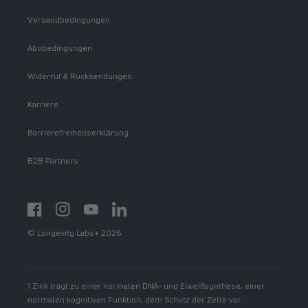
Versandbedingungen
Abobedingungen
Widerruf & Rücksendungen
Karriere
Barrierefreiheitserklärung
B2B Partners
Facebook
Instagram
YouTube
https://www.linkedin.com/showcase/spermidinelif
© Longevity Labs+ 2026
1 Zink trägt zu einer normalen DNA- und Eiweißsynthese, einer
normalen kognitiven Funktion, dem Schutz der Zelle vor