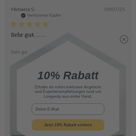
Verö
Michaela S.
09/07/25
Verifizierter Käufer
Sehr gut. . . . .
Sehr gut. . . . .
10% Rabatt
Erhalte ab sofort
exklusive Angebote
Verö
Gennaro C.
30/06/25
und Expertenempfehlungen rund um
Longevity aus erster Hand.
Verifizierter Käufer
E-Mail
Spermidin Life. Top quality
Jetzt 10% Rabatt sichern
Ottimo integratore tra i migliori oggi in commercio, fatto con