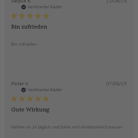
Verö
Sibylle K.
12/06/25
Verifizierter Käufer
Bin zufrieden
Bin zufrieden
Verö
Peter V.
07/06/25
Verifizierter Käufer
Gute Wirkung
Nehme es 2x täglich und fühle mich kontinuierlich besser