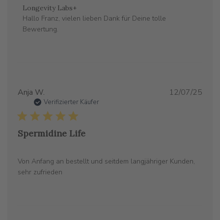
Kommentare
Longevity Labs+
des
Hallo Franz, vielen lieben Dank für Deine tolle 
Store-
Bewertung.
Besitzers
zu
{{Reviewer_name}}s
Bewertung
von
Verö
Anja W.
12/07/25
Fri
Verifizierter Käufer
Feb
27
2026
Spermidine Life
Von Anfang an bestellt und seitdem langjähriger Kunden,
sehr zufrieden