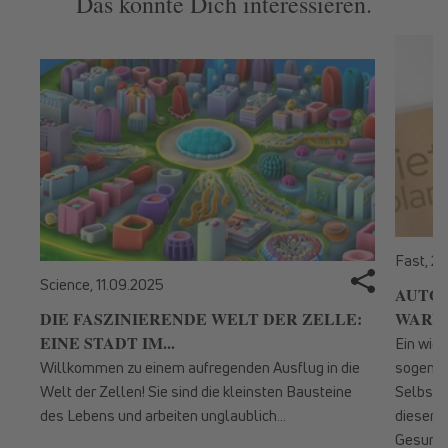
Das könnte Dich interessieren.
Fast,
27
Science,
11.09.2025
AUTOP
DIE FASZINIERENDE WELT DER ZELLE:
WARUM
EINE STADT IM...
Ein wic
Willkommen zu einem aufregenden Ausflug in die
sogenan
Welt der Zellen! Sie sind die kleinsten Bausteine
Selbstr
des Lebens und arbeiten unglaublich...
diesem 
Gesundhe