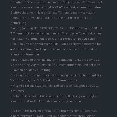
oxidativem Stress, einem normalen Säure-Basen-Stoffwechsel,
einem normalen Kohlenhydrat-Stoffwechsel, einem normalen
Stoffwechsel von Makro-nährstoffen und einem normalen
Fettsäurestoffwechsel bei und hat eine Funktion bei der
Zellteilung.
2 Aging (Albany NY). 2018;10(1):19-33 doi: 10.18632/aging/101354.
3 Thiamin trägt zu einem normalen Energiestoffwechsel, einer
normalen Herzfunktion, sowie einer normalen psychischen
Funktion und einer normalen Funktion des Nervensystems bei.
4 Vitamin C und Zink tragen zu einer normalen Funktion des
Immunsystems bei.
5 Eisen trägt zu einer normalen kognitiven Funktion, sowie zur
Verringerung von Müdigkeit und Erschöpfung bei und hat eine
Funktion bei der Zellteilung.
6 Niacin trägt zu einem normalen Energiestoffwechsel und zur
Verringerung von Müdigkeit und Ermüdung bei.
7 Vitamin E trägt dazu bei, die Zellen vor oxidativem Stress zu
schützen.
8 Vitamin D hat eine Funktion bei der Zellteilung und trägt zu
einer normalen Funktion des Immunsystems bei.
9 Vitamin B6 trägt zu einem normalen Energiestoffwechsel,
einem normalen Eiweiß- und Glycogenstoffwechsel, einer