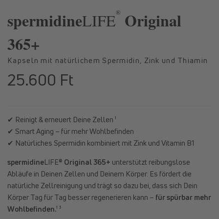
in
in
®
Modal
Moda
spermidine
Original
LIFE
öffnen
öffne
365+
Kapseln mit natürlichem Spermidin, Zink und Thiamin
25.600 Ft
Normaler
Preis
✔ Reinigt & erneuert Deine Zellen ¹
✔ Smart Aging – für mehr Wohlbefinden
✔ Natürliches Spermidin kombiniert mit Zink und Vitamin B1
spermidine
LIFE®
Original 365+
unterstützt reibungslose
Abläufe in Deinen Zellen und Deinem Körper. Es fördert die
natürliche Zellreinigung und trägt so dazu bei, dass sich Dein
Körper Tag für Tag besser regenerieren kann –
für spürbar mehr
Wohlbefinden.
¹ ³