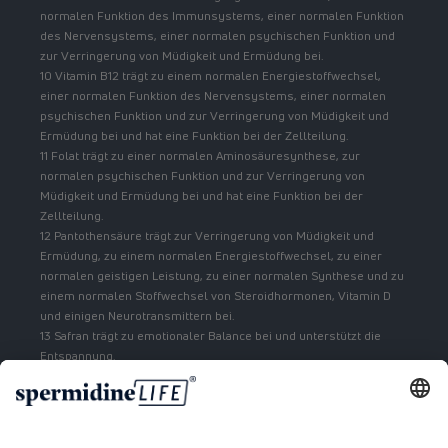
normalen Funktion des Immunsystems, einer normalen Funktion
des Nervensystems, einer normalen psychischen Funktion und
zur Verringerung von Müdigkeit und Ermüdung bei.
10 Vitamin B12 trägt zu einem normalen Energiestoffwechsel,
einer normalen Funktion des Nervensystems, einer normalen
psychischen Funktion und zur Verringerung von Müdigkeit und
Ermüdung bei und hat eine Funktion bei der Zellteilung.
11 Folat trägt zu einer normalen Aminosäuresynthese, zur
normalen psychischen Funktion und zur Verringerung von
Müdigkeit und Ermüdung bei und hat eine Funktion bei der
Zellteilung.
12 Pantothensäure trägt zur Verringerung von Müdigkeit und
Ermüdung, zu einem normalen Energiestoffwechsel, zu einer
normalen geistigen Leistung, zu einer normalen Synthese und zu
einem normalen Stoffwechsel von Steroidhormonen, Vitamin D
und einigen Neurotransmittern bei.
13 Safran trägt zu emotionaler Balance bei und unterstützt die
Entspannung.