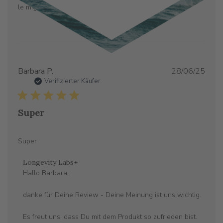
le migliori materie prime. Un top quality.
Verö
Barbara P.
28/06/25
Verifizierter Käufer
Super
Super
Kommentare
Longevity Labs+
des
Hallo Barbara,

Store-
Besitzers
danke für Deine Review - Deine Meinung ist uns wichtig. 

zu
{{Reviewer_name}}s
Es freut uns, dass Du mit dem Produkt so zufrieden bist.
