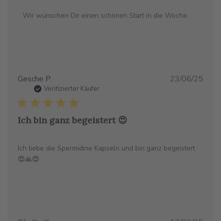
Bewertung
von
Wir wünschen Dir einen schönen Start in die Woche.
Mon
Jun
30
2025
Verö
Gesche P.
23/06/25
Verifizierter Käufer
Ich bin ganz begeistert 😍
Ich liebe die Spermidine Kapseln und bin ganz begeistert
😍🙏😍