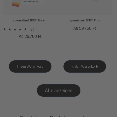
spermidine
LIFE
® Boost+
spermidine
LIFE
® Pro+
Normaler
Ab 59.760 Ft
61
(61)
Preis
Bewertungen
Normaler
Ab 29.700 Ft
insgesamt
Preis
Alle anzeigen