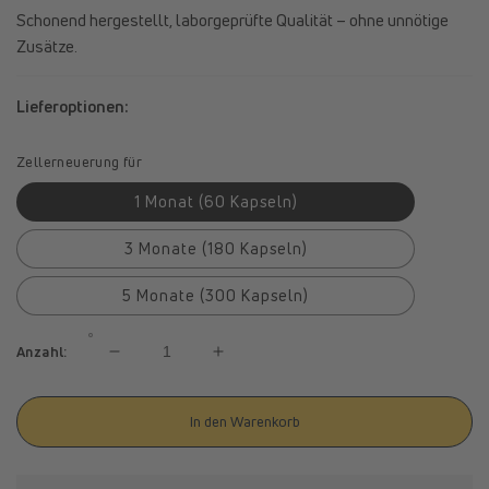
Schonend hergestellt, laborgeprüfte Qualität – ohne unnötige
Zusätze.
Lieferoptionen:
Zellerneuerung für
1 Monat (60 Kapseln)
3 Monate (180 Kapseln)
5 Monate (300 Kapseln)
Anzahl:
Verringere
Erhöhe
die
die
Menge
Menge
In den Warenkorb
für
für
spermidineLIFE®
spermidineLIFE®
Original
Original