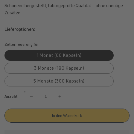
Schonend hergestellt, laborgeprüfte Qualität – ohne unnötige
Zusätze.
Lieferoptionen:
Zellerneuerung für
1 Monat (60 Kapseln)
3 Monate (180 Kapseln)
5 Monate (300 Kapseln)
Anzahl:
Verringere
Erhöhe
die
die
Menge
Menge
In den Warenkorb
für
für
spermidineLIFE®
spermidineLIFE®
Original
Original