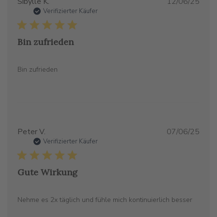
Verö
Sibylle K.
12/06/25
Verifizierter Käufer
Bin zufrieden
Bin zufrieden
Verö
Peter V.
07/06/25
Verifizierter Käufer
Gute Wirkung
Nehme es 2x täglich und fühle mich kontinuierlich besser