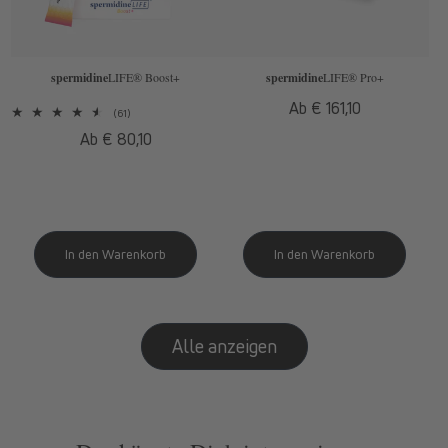
spermidine
LIFE
® Boost+
spermidine
LIFE
® Pro+
Normaler
Ab € 161,10
61
(61)
Preis
Bewertungen
Normaler
Ab € 80,10
insgesamt
Preis
Alle anzeigen