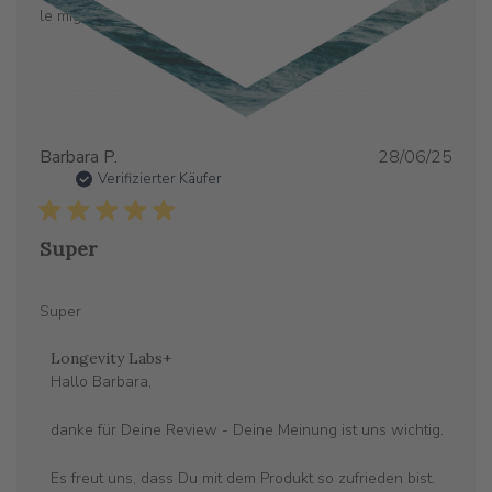
le migliori materie prime. Un top quality.
Verö
Barbara P.
28/06/25
Verifizierter Käufer
Super
Super
Kommentare
Longevity Labs+
des
Hallo Barbara,

Store-
Besitzers
danke für Deine Review - Deine Meinung ist uns wichtig. 

zu
{{Reviewer_name}}s
Es freut uns, dass Du mit dem Produkt so zufrieden bist.
