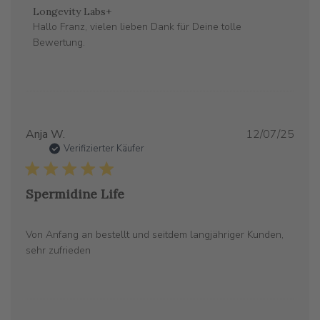
Kommentare
Longevity Labs+
des
Hallo Franz, vielen lieben Dank für Deine tolle 
Store-
Bewertung.
Besitzers
zu
{{Reviewer_name}}s
Bewertung
von
Verö
Anja W.
12/07/25
Fri
Verifizierter Käufer
Feb
27
2026
Spermidine Life
Von Anfang an bestellt und seitdem langjähriger Kunden,
sehr zufrieden