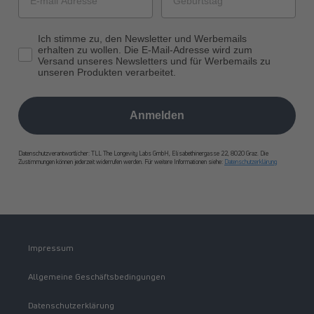
Ich stimme zu, den Newsletter und Werbemails
erhalten zu wollen. Die E-Mail-Adresse wird zum
Versand unseres Newsletters und für Werbemails zu
unseren Produkten verarbeitet.
Anmelden
Datenschutzverantwortlicher: TLL The Longevity Labs GmbH, Elisabethinergasse 22, 8020 Graz. Die
Zustimmungen können jederzeit widerrufen werden. Für weitere Informationen siehe:
Datenschutzerklärung
Impressum
Allgemeine Geschäftsbedingungen
Datenschutzerklärung