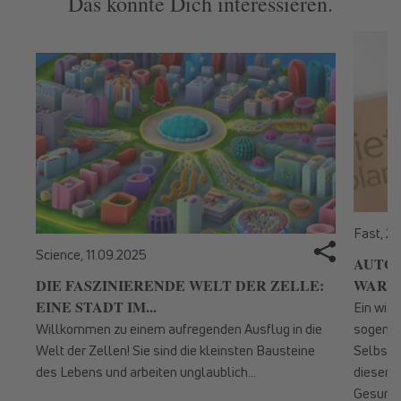
Das könnte Dich interessieren.
Fast,
27
Science,
11.09.2025
AUTOP
DIE FASZINIERENDE WELT DER ZELLE:
WARUM
EINE STADT IM...
Ein wic
Willkommen zu einem aufregenden Ausflug in die
sogenan
Welt der Zellen! Sie sind die kleinsten Bausteine
Selbstr
des Lebens und arbeiten unglaublich...
diesem 
Gesundhe