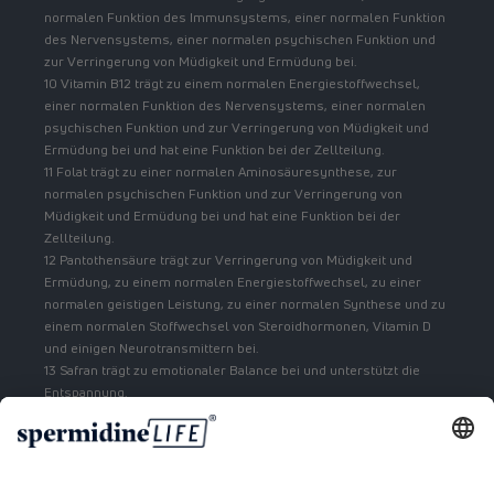
normalen Funktion des Immunsystems, einer normalen Funktion
des Nervensystems, einer normalen psychischen Funktion und
zur Verringerung von Müdigkeit und Ermüdung bei.
10 Vitamin B12 trägt zu einem normalen Energiestoffwechsel,
einer normalen Funktion des Nervensystems, einer normalen
psychischen Funktion und zur Verringerung von Müdigkeit und
Ermüdung bei und hat eine Funktion bei der Zellteilung.
11 Folat trägt zu einer normalen Aminosäuresynthese, zur
normalen psychischen Funktion und zur Verringerung von
Müdigkeit und Ermüdung bei und hat eine Funktion bei der
Zellteilung.
12 Pantothensäure trägt zur Verringerung von Müdigkeit und
Ermüdung, zu einem normalen Energiestoffwechsel, zu einer
normalen geistigen Leistung, zu einer normalen Synthese und zu
einem normalen Stoffwechsel von Steroidhormonen, Vitamin D
und einigen Neurotransmittern bei.
13 Safran trägt zu emotionaler Balance bei und unterstützt die
Entspannung.