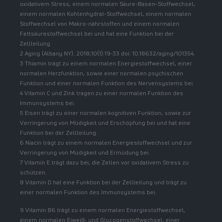
oxidativem Stress, einem normalen Säure-Basen-Stoffwechsel,
einem normalen Kohlenhydrat-Stoffwechsel, einem normalen
Stoffwechsel von Makro-nährstoffen und einem normalen
Fettsäurestoffwechsel bei und hat eine Funktion bei der
Zellteilung.
2 Aging (Albany NY). 2018;10(1):19-33 doi: 10.18632/aging/101354.
3 Thiamin trägt zu einem normalen Energiestoffwechsel, einer
normalen Herzfunktion, sowie einer normalen psychischen
Funktion und einer normalen Funktion des Nervensystems bei.
4 Vitamin C und Zink tragen zu einer normalen Funktion des
Immunsystems bei.
5 Eisen trägt zu einer normalen kognitiven Funktion, sowie zur
Verringerung von Müdigkeit und Erschöpfung bei und hat eine
Funktion bei der Zellteilung.
6 Niacin trägt zu einem normalen Energiestoffwechsel und zur
Verringerung von Müdigkeit und Ermüdung bei.
7 Vitamin E trägt dazu bei, die Zellen vor oxidativem Stress zu
schützen.
8 Vitamin D hat eine Funktion bei der Zellteilung und trägt zu
einer normalen Funktion des Immunsystems bei.
9 Vitamin B6 trägt zu einem normalen Energiestoffwechsel,
einem normalen Eiweiß- und Glycogenstoffwechsel, einer