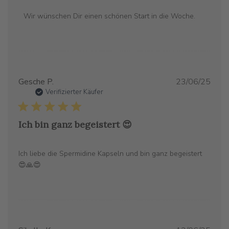
Bewertung
von
Wir wünschen Dir einen schönen Start in die Woche.
Mon
Jun
30
2025
Verö
Gesche P.
23/06/25
Verifizierter Käufer
Ich bin ganz begeistert 😍
Ich liebe die Spermidine Kapseln und bin ganz begeistert
😍🙏😍