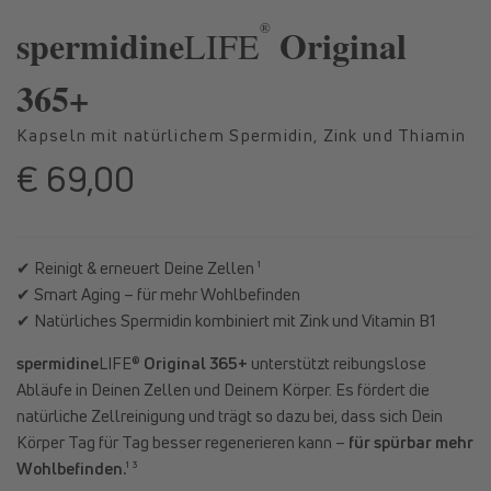
in
in
®
Modal
Moda
spermidine
Original
LIFE
öffnen
öffne
365+
Kapseln mit natürlichem Spermidin, Zink und Thiamin
€ 69,00
Normaler
Preis
✔ Reinigt & erneuert Deine Zellen ¹
✔ Smart Aging – für mehr Wohlbefinden
✔ Natürliches Spermidin kombiniert mit Zink und Vitamin B1
spermidine
LIFE®
Original 365+
unterstützt reibungslose
Abläufe in Deinen Zellen und Deinem Körper. Es fördert die
natürliche Zellreinigung und trägt so dazu bei, dass sich Dein
Körper Tag für Tag besser regenerieren kann –
für spürbar mehr
Wohlbefinden.
¹ ³