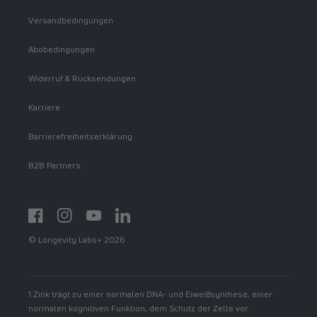
Versandbedingungen
Abobedingungen
Widerruf & Rücksendungen
Karriere
Barrierefreiheitserklärung
B2B Partners
Facebook
Instagram
YouTube
https://www.linkedin.com/showcase/spermidinelif
© Longevity Labs+ 2026
1 Zink trägt zu einer normalen DNA- und Eiweißsynthese, einer
normalen kognitiven Funktion, dem Schutz der Zelle vor