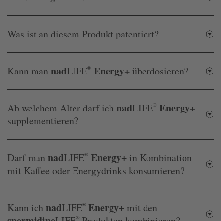
Was ist an diesem Produkt patentiert?
nad
Energy+
Kann man
LIFE
®
überdosieren?
nad
Energy+
Ab welchem Alter darf ich
LIFE
®
supplementieren?
nad
Energy+
Darf man
LIFE
®
in Kombination
mit Kaffee oder Energydrinks konsumieren?
nad
Energy+
Kann ich
LIFE
®
mit den
spermidine
LIFE
®
Produkten kombinieren?