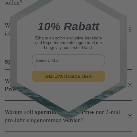
sollen?
10% Rabatt
Welche Nahrungsmittelunverträglichkeiten muss
spermidine
Memory+
ich bei
LIFE
®
beachten?
Erhalte ab sofort
exklusive Angebote
und Expertenempfehlungen rund um
Longevity aus erster Hand.
E-Mail
spermidine
LIFE
Pro+
®
Jetzt 10% Rabatt sichern
spermidine
Was sind die Inhaltsstoffe von
LIFE
®
Pro+
?
spermidine
Pro+
Warum soll
LIFE
®
nur 2-mal
pro Jahr eingenommen werden?