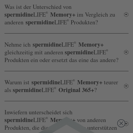
Was ist der Unterschied von
spermidine
Memory+
LIFE
®
im Vergleich zu
spermidine
anderen
LIFE
®
Produkten?
spermidine
Memory+
Nehme ich
LIFE
®
spermidine
gleichzeitig mit anderen
LIFE
®
Produkten ein oder ersetzt das eine das andere?
spermidine
Memory+
Warum ist
LIFE
®
teurer
spermidine
Original 365+
als
LIFE
®
?
Inwiefern unterscheidet sich
spermidine
Memory+
LIFE
®
von anderen
Produkten, die die Gehirnleistung unterstützen