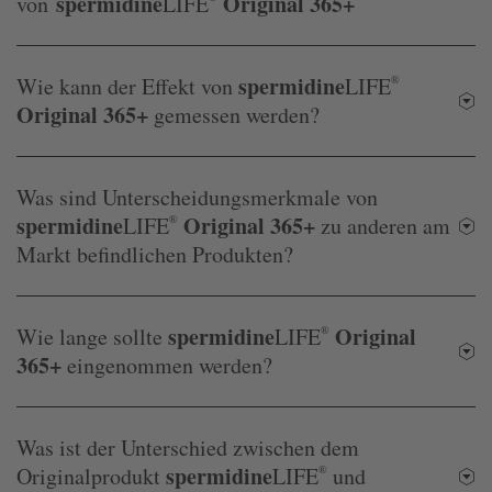
spermidine
Original 365+
von
LIFE
spermidine
Wie kann der Effekt von
LIFE
®
Original 365+
gemessen werden?
Was sind Unterscheidungsmerkmale von
spermidine
Original 365+
LIFE
®
zu anderen am
Markt befindlichen Produkten?
spermidine
Original
Wie lange sollte
LIFE
®
365+
eingenommen werden?
Was ist der Unterschied zwischen dem
spermidine
Originalprodukt
LIFE
®
und