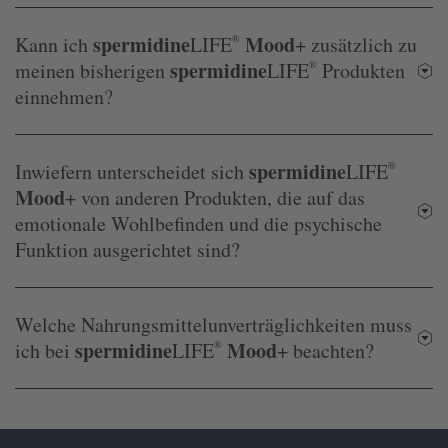
spermidine
Mood
Kann ich
LIFE
®
+ zusätzlich zu
spermidine
meinen bisherigen
LIFE
®
Produkten
einnehmen?
spermidine
Inwiefern unterscheidet sich
LIFE
®
Mood
+ von anderen Produkten, die auf das
emotionale Wohlbefinden und die psychische
Funktion ausgerichtet sind?
Welche Nahrungsmittelunverträglichkeiten muss
spermidine
Mood
ich bei
LIFE
®
+ beachten?