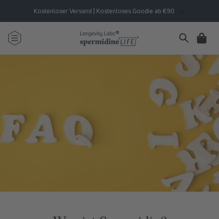
Direkt
zum
Kostenloser Versand | Kostenloses Goodie ab €90
Inhalt
Warenkorb