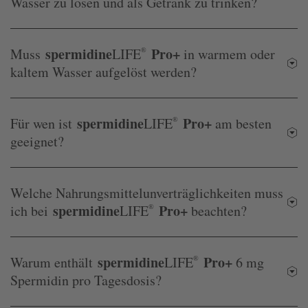
Wasser zu lösen und als Getränk zu trinken?
spermidine
Pro+
Muss
LIFE
®
in warmem oder
kaltem Wasser aufgelöst werden?
spermidine
Pro+
Für wen ist
LIFE
®
am besten
geeignet?
Welche Nahrungsmittelunverträglichkeiten muss
spermidine
Pro+
ich bei
LIFE
®
beachten?
spermidine
Pro+
Warum enthält
LIFE
®
6 mg
Spermidin pro Tagesdosis?