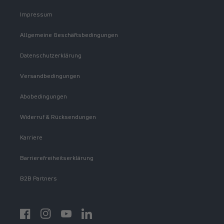
Impressum
Allgemeine Geschäftsbedingungen
Datenschutzerklärung
Versandbedingungen
Abobedingungen
Widerruf & Rücksendungen
Karriere
Barrierefreiheitserklärung
B2B Partners
Facebook
Instagram
YouTube
https://www.linkedin.com/showcase/spermidinelif