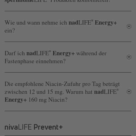
nad
Energy+
Wie und wann nehme ich
LIFE
®
ein?
nad
Energy+
Darf ich
LIFE
®
während der
Fastenphase einnehmen?
Die empfohlene Niacin-Zufuhr pro Tag beträgt
nad
zwischen 12 und 15 mg. Warum hat
LIFE
®
Energy+
160 mg Niacin?
niva
LIFE
Prevent+