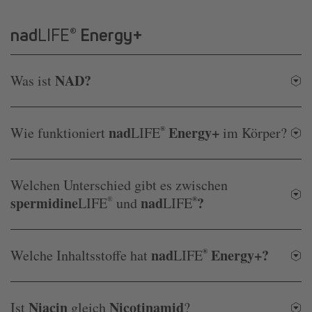
nad
LIFE
Energy+
®
NAD?
Was ist
nad
Energy+
Wie funktioniert
LIFE
®
im Körper?
Welchen Unterschied gibt es zwischen
spermidine
nad
?
LIFE
®
und
LIFE
®
nad
Energy+?
Welche Inhaltsstoffe hat
LIFE
®
Niacin
Nicotinamid
Ist
gleich
?