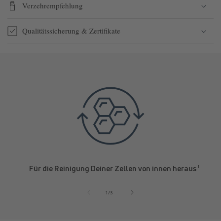
Verzehrempfehlung
Qualitätssicherung & Zertifikate
Für die Reinigung Deiner Zellen von innen heraus
¹
von
1
/
3