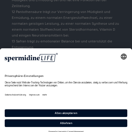
Zellteilung.
12 Pantothensäure trägt zur Verringerung von Müdigkeit und
Ermüdung, zu einem normalen Energiestoffwechsel, zu einer
normalen geistigen Leistung, zu einer normalen Synthese und zu
einem normalen Stoffwechsel von Steroidhormonen, Vitamin D
und einigen Neurotransmittern bei.
13 Safran trägt zu emotionaler Balance bei und unterstützt die
Entspannung.
Zahlungsmethoden