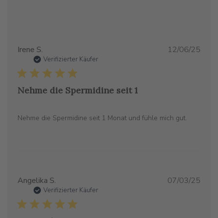
Verö
Irene S.
12/06/25
Verifizierter Käufer
Nehme die Spermidine seit 1
Nehme die Spermidine seit 1 Monat und fühle mich gut.
Verö
Angelika S.
07/03/25
Verifizierter Käufer