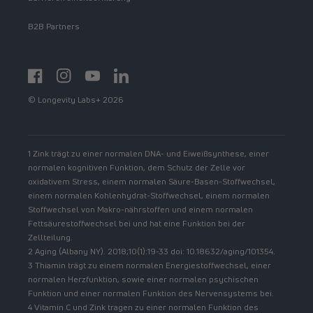
B2B Partners
Facebook
Instagram
YouTube
https://www.linkedin.com/showcase/spermidinelif
© Longevity Labs+ 2026
1 Zink trägt zu einer normalen DNA- und Eiweißsynthese, einer
normalen kognitiven Funktion, dem Schutz der Zelle vor
oxidativem Stress, einem normalen Säure-Basen-Stoffwechsel,
einem normalen Kohlenhydrat-Stoffwechsel, einem normalen
Stoffwechsel von Makro-nährstoffen und einem normalen
Fettsäurestoffwechsel bei und hat eine Funktion bei der
Zellteilung.
2 Aging (Albany NY). 2018;10(1):19-33 doi: 10.18632/aging/101354.
3 Thiamin trägt zu einem normalen Energiestoffwechsel, einer
normalen Herzfunktion, sowie einer normalen psychischen
Funktion und einer normalen Funktion des Nervensystems bei.
4 Vitamin C und Zink tragen zu einer normalen Funktion des