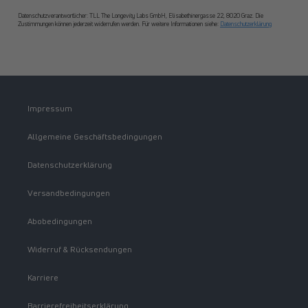
Datenschutzverantwortlicher: TLL The Longevity Labs GmbH, Elisabethinergasse 22, 8020 Graz. Die
Zustimmungen können jederzeit widerrufen werden. Für weitere Informationen siehe:
Datenschutzerklärung
Impressum
Allgemeine Geschäftsbedingungen
Datenschutzerklärung
Versandbedingungen
Abobedingungen
Widerruf & Rücksendungen
Karriere
Barrierefreiheitserklärung