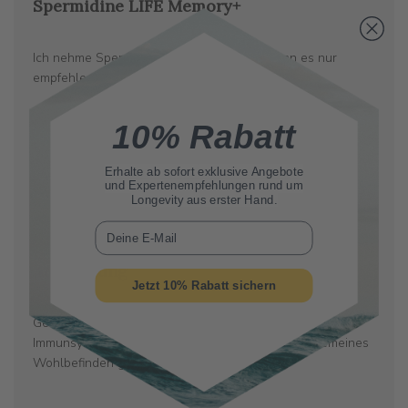
Spermidine LIFE Memory+
Ich nehme Spermidine schon länger und kann es nur
empfehlen, ich fühle mich wirklich wohler
10% Rabatt
Erhalte ab sofort
exklusive Angebote
und Expertenempfehlungen rund um
Verö
Erdem H.
26/02/25
Longevity aus erster Hand.
Verifizierter Käufer
E-Mail
Auswirkung
Jetzt 10% Rabatt sichern
Gesamt gesehen hat es sich bewährt - agiler -
Immunsystem gestärkt - Hautbild verbessert - allgemeines
Wohlbefinden gestiegen