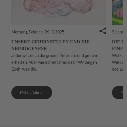
Memory, Science,
09.10.2025
Science
UNSERE GEHIRNZELLEN UND DIE
DIE F
NEUROGENESE
EINE S
Jeder will doch die grauen Zellen fit und gesund
Willkom
erhalten. Aber wie schafft man das? Wir zeigen
Welt der
Euch, was die...
des Lebe
Mehr erfahren
Meh