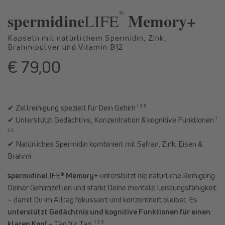
in
in
®
Modal
Moda
spermidine
Memory+
LIFE
öffnen
öffne
Kapseln mit natürlichem Spermidin, Zink,
Brahmipulver und Vitamin B12
€ 79,00
Normaler
Preis
✔ Zellreinigung speziell für Dein Gehirn ¹ ³ ⁵
✔ Unterstützt Gedächtnis, Konzentration & kognitive Funktionen ¹
³ ⁵
✔ Natürliches Spermidin kombiniert mit Safran, Zink, Eisen &
Brahmi
spermidine
LIFE®
Memory+
unterstützt die natürliche Reinigung
Deiner Gehirnzellen und stärkt Deine mentale Leistungsfähigkeit
– damit Du im Alltag fokussiert und konzentriert bleibst. Es
unterstützt Gedächtnis und kognitive Funktionen für einen
klaren Kopf
– Tag für Tag. ¹ ³ ⁵