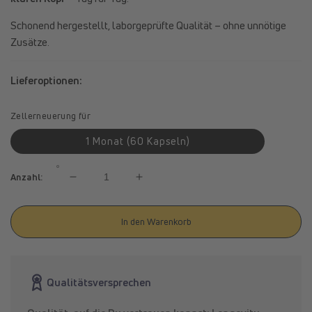
Schonend hergestellt, laborgeprüfte Qualität – ohne unnötige
Zusätze.
Lieferoptionen:
Zellerneuerung für
1 Monat (60 Kapseln)
Anzahl:
Verringere
Erhöhe
die
die
Menge
Menge
In den Warenkorb
für
für
spermidineLIFE®
spermidineLIFE®
Memory+
Memory+
Qualitätsversprechen