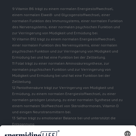
9 Vitamin B6 trägt zu einem normalen Energiestoffwechsel,
einem normalen Eiweiß- und Glycogenstoffwechsel, einer
normalen Funktion des Immunsystems, einer normalen Funktion
des Nervensystems, einer normalen psychischen Funktion und
zur Verringerung von Müdigkeit und Ermüdung bei.
10 Vitamin B12 trägt zu einem normalen Energiestoffwechsel,
einer normalen Funktion des Nervensystems, einer normalen
psychischen Funktion und zur Verringerung von Müdigkeit und
Ermüdung bei und hat eine Funktion bei der Zellteilung.
11 Folat trägt zu einer normalen Aminosäuresynthese, zur
normalen psychischen Funktion und zur Verringerung von
Müdigkeit und Ermüdung bei und hat eine Funktion bei der
Zellteilung.
12 Pantothensäure trägt zur Verringerung von Müdigkeit und
Ermüdung, zu einem normalen Energiestoffwechsel, zu einer
normalen geistigen Leistung, zu einer normalen Synthese und zu
einem normalen Stoffwechsel von Steroidhormonen, Vitamin D
und einigen Neurotransmittern bei.
13 Safran trägt zu emotionaler Balance bei und unterstützt die
Entspannung.