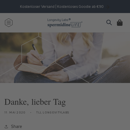
Direkt
zum
Kostenloser Versand | Kostenloses Goodie ab €90
Inhalt
Warenkorb
Danke, lieber Tag
11. MAI 2020
TLL LONGEVITYLABS
Share