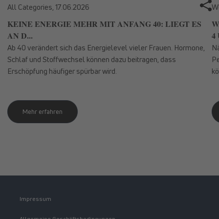
All Categories,
17.06.2026
We
KEINE ENERGIE MEHR MIT ANFANG 40: LIEGT ES
W
AN D...
4 
Ab 40 verändert sich das Energielevel vieler Frauen. Hormone,
Nä
Schlaf und Stoffwechsel können dazu beitragen, dass
Pe
Erschöpfung häufiger spürbar wird.
kö
Mehr erfahren
Impressum
Allgemeine Geschäftsbedingungen