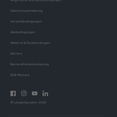
Datenschutzerklärung
Versandbedingungen
Abobedingungen
Widerruf & Rücksendungen
Karriere
Barrierefreiheitserklärung
B2B Partners
Facebook
Instagram
YouTube
https://www.linkedin.com/showcase/spermidinelif
© Longevity Labs+ 2026