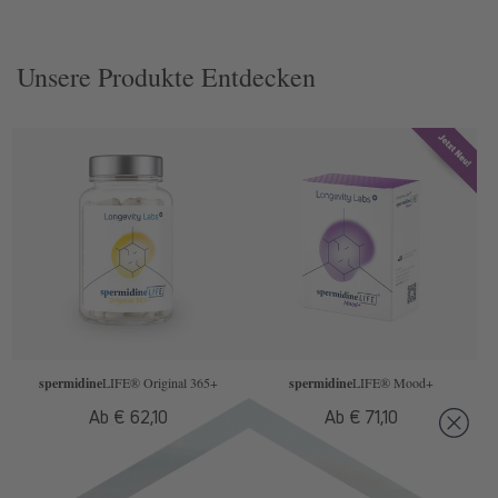
Unsere Produkte Entdecken
spermidine
LIFE
® Original 365+
spermidine
LIFE
® Mood+
Normaler
Ab € 62,10
Normaler
Ab € 71,10
Preis
Preis