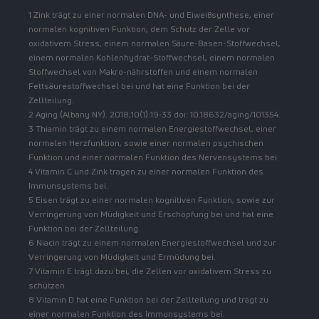
1 Zink trägt zu einer normalen DNA- und Eiweißsynthese, einer
normalen kognitiven Funktion, dem Schutz der Zelle vor
oxidativem Stress, einem normalen Säure-Basen-Stoffwechsel,
einem normalen Kohlenhydrat-Stoffwechsel, einem normalen
Stoffwechsel von Makro-nährstoffen und einem normalen
Fettsäurestoffwechsel bei und hat eine Funktion bei der
Zellteilung.
2 Aging (Albany NY). 2018;10(1):19-33 doi: 10.18632/aging/101354.
3 Thiamin trägt zu einem normalen Energiestoffwechsel, einer
normalen Herzfunktion, sowie einer normalen psychischen
Funktion und einer normalen Funktion des Nervensystems bei.
4 Vitamin C und Zink tragen zu einer normalen Funktion des
Immunsystems bei.
5 Eisen trägt zu einer normalen kognitiven Funktion, sowie zur
Verringerung von Müdigkeit und Erschöpfung bei und hat eine
Funktion bei der Zellteilung.
6 Niacin trägt zu einem normalen Energiestoffwechsel und zur
Verringerung von Müdigkeit und Ermüdung bei.
7 Vitamin E trägt dazu bei, die Zellen vor oxidativem Stress zu
schützen.
8 Vitamin D hat eine Funktion bei der Zellteilung und trägt zu
einer normalen Funktion des Immunsystems bei.