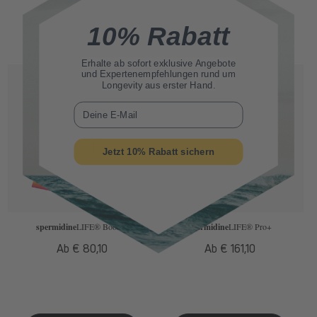
10% Rabatt
Erhalte ab sofort
exklusive Angebote
und Expertenempfehlungen rund um
Longevity aus erster Hand.
E-Mail
Jetzt 10% Rabatt sichern
spermidine
LIFE
® Boost+
spermidine
LIFE
® Pro+
Normaler
Ab € 80,10
Normaler
Ab € 161,10
Preis
Preis