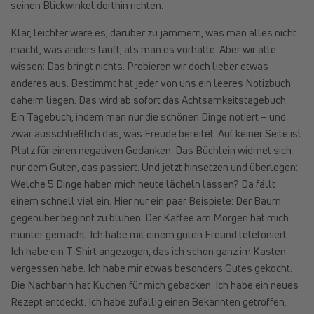
seinen Blickwinkel dorthin richten.
Klar, leichter wäre es, darüber zu jammern, was man alles nicht
macht, was anders läuft, als man es vorhatte. Aber wir alle
wissen: Das bringt nichts. Probieren wir doch lieber etwas
anderes aus. Bestimmt hat jeder von uns ein leeres Notizbuch
daheim liegen. Das wird ab sofort das Achtsamkeitstagebuch.
Ein Tagebuch, indem man nur die schönen Dinge notiert – und
zwar ausschließlich das, was Freude bereitet. Auf keiner Seite ist
Platz für einen negativen Gedanken. Das Büchlein widmet sich
nur dem Guten, das passiert. Und jetzt hinsetzen und überlegen:
Welche 5 Dinge haben mich heute lächeln lassen? Da fällt
einem schnell viel ein. Hier nur ein paar Beispiele: Der Baum
gegenüber beginnt zu blühen. Der Kaffee am Morgen hat mich
munter gemacht. Ich habe mit einem guten Freund telefoniert.
Ich habe ein T-Shirt angezogen, das ich schon ganz im Kasten
vergessen habe. Ich habe mir etwas besonders Gutes gekocht.
Die Nachbarin hat Kuchen für mich gebacken. Ich habe ein neues
Rezept entdeckt. Ich habe zufällig einen Bekannten getroffen.