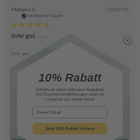
Verö
Michaela S.
09/07/25
Verifizierter Käufer
Sehr gut. . . . .
Sehr gut. . . . .
10% Rabatt
Erhalte ab sofort
exklusive Angebote
Verö
Gennaro C.
30/06/25
und Expertenempfehlungen rund um
Longevity aus erster Hand.
Verifizierter Käufer
E-Mail
Spermidin Life. Top quality
Jetzt 10% Rabatt sichern
Ottimo integratore tra i migliori oggi in commercio, fatto con