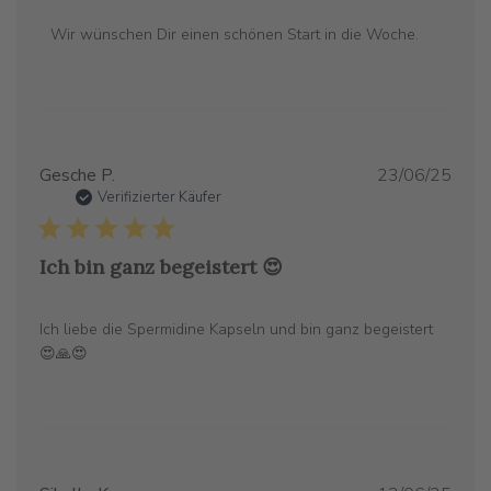
Bewertung
von
Wir wünschen Dir einen schönen Start in die Woche.
Mon
Jun
30
2025
Verö
Gesche P.
23/06/25
Verifizierter Käufer
Ich bin ganz begeistert 😍
Ich liebe die Spermidine Kapseln und bin ganz begeistert
😍🙏😍