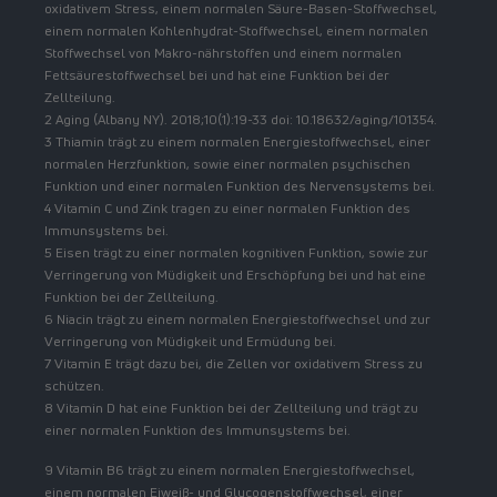
oxidativem Stress, einem normalen Säure-Basen-Stoffwechsel,
einem normalen Kohlenhydrat-Stoffwechsel, einem normalen
Stoffwechsel von Makro-nährstoffen und einem normalen
Fettsäurestoffwechsel bei und hat eine Funktion bei der
Zellteilung.
2 Aging (Albany NY). 2018;10(1):19-33 doi: 10.18632/aging/101354.
3 Thiamin trägt zu einem normalen Energiestoffwechsel, einer
normalen Herzfunktion, sowie einer normalen psychischen
Funktion und einer normalen Funktion des Nervensystems bei.
4 Vitamin C und Zink tragen zu einer normalen Funktion des
Immunsystems bei.
5 Eisen trägt zu einer normalen kognitiven Funktion, sowie zur
Verringerung von Müdigkeit und Erschöpfung bei und hat eine
Funktion bei der Zellteilung.
6 Niacin trägt zu einem normalen Energiestoffwechsel und zur
Verringerung von Müdigkeit und Ermüdung bei.
7 Vitamin E trägt dazu bei, die Zellen vor oxidativem Stress zu
schützen.
8 Vitamin D hat eine Funktion bei der Zellteilung und trägt zu
einer normalen Funktion des Immunsystems bei.
9 Vitamin B6 trägt zu einem normalen Energiestoffwechsel,
einem normalen Eiweiß- und Glycogenstoffwechsel, einer