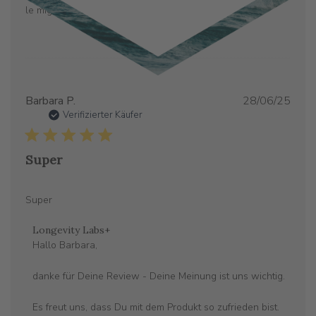
le migliori materie prime. Un top quality.
Verö
Barbara P.
28/06/25
Verifizierter Käufer
Super
Super
Kommentare
Longevity Labs+
des
Hallo Barbara,

Store-
Besitzers
danke für Deine Review - Deine Meinung ist uns wichtig. 

zu
{{Reviewer_name}}s
Es freut uns, dass Du mit dem Produkt so zufrieden bist.
