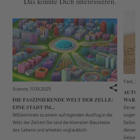
Das könnte Dich interessieren.
Fast,
27
Science,
11.09.2025
AUTOP
DIE FASZINIERENDE WELT DER ZELLE:
WARUM
EINE STADT IM...
Ein wic
Willkommen zu einem aufregenden Ausflug in die
sogenan
Welt der Zellen! Sie sind die kleinsten Bausteine
Selbstr
des Lebens und arbeiten unglaublich...
diesem 
Gesundhe