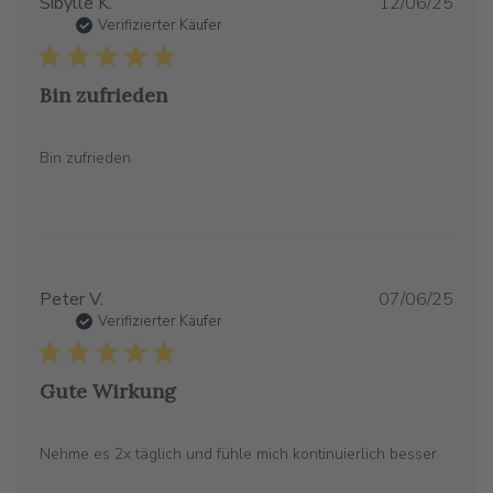
Verö
Sibylle K.
12/06/25
Verifizierter Käufer
Bin zufrieden
Bin zufrieden
Verö
Peter V.
07/06/25
Verifizierter Käufer
Gute Wirkung
Nehme es 2x täglich und fühle mich kontinuierlich besser