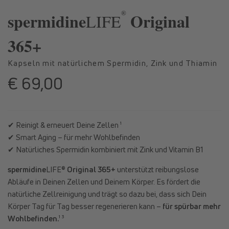
in
in
®
Modal
Moda
spermidine
Original
LIFE
öffnen
öffne
365+
Kapseln mit natürlichem Spermidin, Zink und Thiamin
€ 69,00
Normaler
Preis
✔ Reinigt & erneuert Deine Zellen ¹
✔ Smart Aging – für mehr Wohlbefinden
✔ Natürliches Spermidin kombiniert mit Zink und Vitamin B1
spermidine
LIFE®
Original 365+
unterstützt reibungslose
Abläufe in Deinen Zellen und Deinem Körper. Es fördert die
natürliche Zellreinigung und trägt so dazu bei, dass sich Dein
Körper Tag für Tag besser regenerieren kann –
für spürbar mehr
Wohlbefinden.
¹ ³