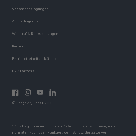
Versandbedingungen
Abobedingungen
Widerruf & Rücksendungen
Karriere
Barrierefreiheitserklärung
B2B Partners
Facebook
Instagram
YouTube
https://www.linkedin.com/showcase/spermidinelif
© Longevity Labs+ 2026
1 Zink trägt zu einer normalen DNA- und Eiweißsynthese, einer
normalen kognitiven Funktion, dem Schutz der Zelle vor