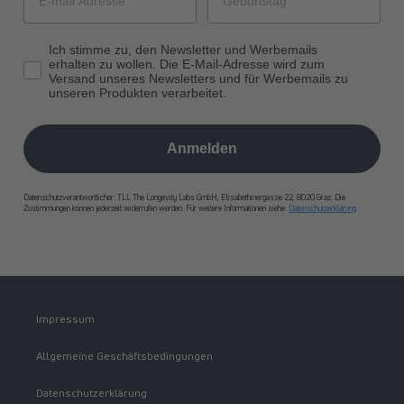
Ich stimme zu, den Newsletter und Werbemails
erhalten zu wollen. Die E-Mail-Adresse wird zum
Versand unseres Newsletters und für Werbemails zu
unseren Produkten verarbeitet.
Anmelden
Datenschutzverantwortlicher: TLL The Longevity Labs GmbH, Elisabethinergasse 22, 8020 Graz. Die
Zustimmungen können jederzeit widerrufen werden. Für weitere Informationen siehe:
Datenschutzerklärung
Impressum
Allgemeine Geschäftsbedingungen
Datenschutzerklärung