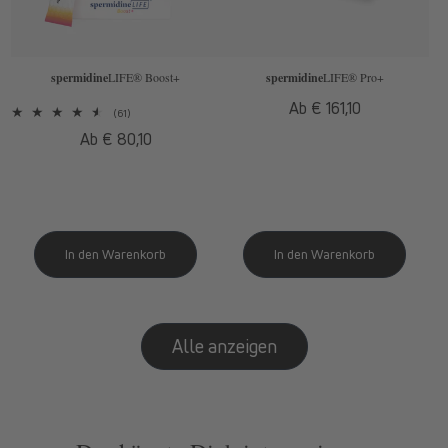
spermidine
LIFE
® Boost+
spermidine
LIFE
® Pro+
Normaler
Ab € 161,10
61
(61)
Preis
Bewertungen
Normaler
Ab € 80,10
insgesamt
Preis
Alle anzeigen