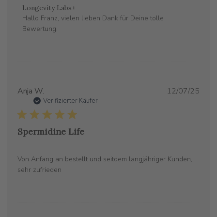
Kommentare
Longevity Labs+
des
Hallo Franz, vielen lieben Dank für Deine tolle 
Store-
Bewertung.
Besitzers
zu
{{Reviewer_name}}s
Bewertung
von
Verö
Anja W.
12/07/25
Fri
Verifizierter Käufer
Feb
27
2026
Spermidine Life
Von Anfang an bestellt und seitdem langjähriger Kunden,
sehr zufrieden