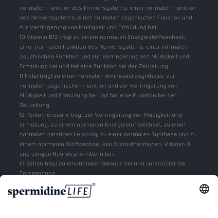
normalen Funktion des Immunsystems, einer normalen Funktion
des Nervensystems, einer normalen psychischen Funktion und
zur Verringerung von Müdigkeit und Ermüdung bei.
10 Vitamin B12 trägt zu einem normalen Energiestoffwechsel,
einer normalen Funktion des Nervensystems, einer normalen
psychischen Funktion und zur Verringerung von Müdigkeit und
Ermüdung bei und hat eine Funktion bei der Zellteilung.
11 Folat trägt zu einer normalen Aminosäuresynthese, zur
normalen psychischen Funktion und zur Verringerung von
Müdigkeit und Ermüdung bei und hat eine Funktion bei der
Zellteilung.
12 Pantothensäure trägt zur Verringerung von Müdigkeit und
Ermüdung, zu einem normalen Energiestoffwechsel, zu einer
normalen geistigen Leistung, zu einer normalen Synthese und zu
einem normalen Stoffwechsel von Steroidhormonen, Vitamin D
und einigen Neurotransmittern bei.
13 Safran trägt zu emotionaler Balance bei und unterstützt die
Entspannung.