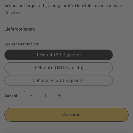
Schonend hergestellt, laborgeprüfte Qualität – ohne unnötige
Zusätze.
Lieferoptionen:
Zellerneuerung für
1 Monat (60 Kapseln)
3 Monate (180 Kapseln)
5 Monate (300 Kapseln)
Anzahl:
Verringere
Erhöhe
die
die
Menge
Menge
In den Warenkorb
für
für
spermidineLIFE®
spermidineLIFE®
Original
Original