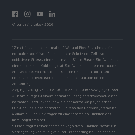
Facebook
Instagram
YouTube
https://www.linkedin.com/showcase/spermidinelif
© Longevity Labs+ 2026
1 Zink trägt zu einer normalen DNA- und Eiweißsynthese, einer
normalen kognitiven Funktion, dem Schutz der Zelle vor
oxidativem Stress, einem normalen Säure-Basen-Stoffwechsel,
einem normalen Kohlenhydrat-Stoffwechsel, einem normalen
Stoffwechsel von Makro-nährstoffen und einem normalen
Fettsäurestoffwechsel bei und hat eine Funktion bei der
Zellteilung.
2 Aging (Albany NY). 2018;10(1):19-33 doi: 10.18632/aging/101354.
3 Thiamin trägt zu einem normalen Energiestoffwechsel, einer
normalen Herzfunktion, sowie einer normalen psychischen
Funktion und einer normalen Funktion des Nervensystems bei.
4 Vitamin C und Zink tragen zu einer normalen Funktion des
Immunsystems bei.
5 Eisen trägt zu einer normalen kognitiven Funktion, sowie zur
Verringerung von Müdigkeit und Erschöpfung bei und hat eine