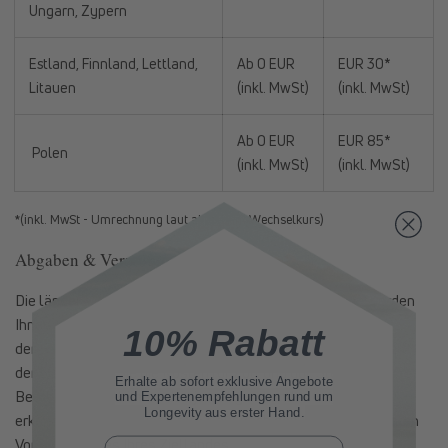
Ungarn, Zypern
Estland, Finnland, Lettland,
Ab 0 EUR
EUR 30*
Litauen
(inkl. MwSt)
(inkl. MwSt)
Ab 0 EUR
EUR 85*
Polen
(inkl. MwSt)
(inkl. MwSt)
*(inkl. MwSt - Umrechnung laut aktuellem Wechselkurs)
Abgaben & Verzollung
Die länderspezifischen, steuerrechtlichen Regelungen werden
Ihnen nach Auswahl des jeweiligen Ziellandes vor Abschluss
10% Rabatt
der Bestellung aufgeschlüsselt. Bei Bestellungen außerhalb
der EU müssen Sie die Kosten für Zoll und ggf. Steuern bzw.
Erhalte ab sofort
exklusive Angebote
Bearbeitungsgebühren des jeweiligen Landes tragen. Bitte
und Expertenempfehlungen rund um
Longevity aus erster Hand.
erkundigen Sie sich vor Ihrem Kauf nach den jeweiligen lokalen
Vorschriften des Ihres Ziellandes.
E-Mail