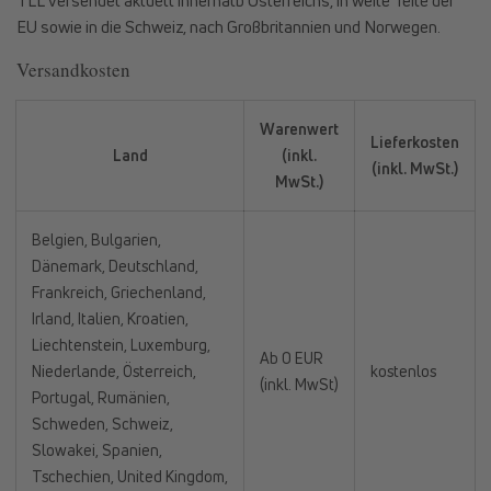
TLL versendet aktuell innerhalb Österreichs, in weite Teile der
EU sowie in die Schweiz, nach Großbritannien und Norwegen.
Versandkosten
Warenwert
Lieferkosten
Land
(inkl.
(inkl. MwSt.)
MwSt.)
Belgien, Bulgarien,
Dänemark, Deutschland,
Frankreich, Griechenland,
Irland, Italien, Kroatien,
Liechtenstein, Luxemburg,
Ab 0 EUR
Niederlande, Österreich,
kostenlos
(inkl. MwSt)
Portugal, Rumänien,
Schweden, Schweiz,
Slowakei, Spanien,
Tschechien, United Kingdom,