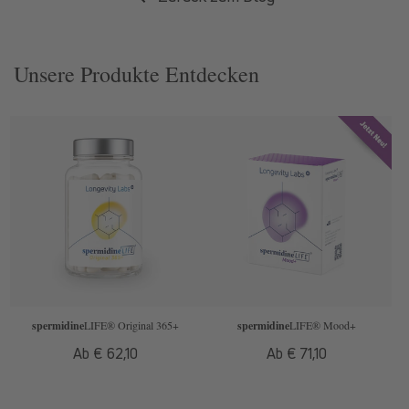
Unsere Produkte Entdecken
spermidine
LIFE
® Original 365+
spermidine
LIFE
® Mood+
Normaler
Ab € 62,10
Normaler
Ab € 71,10
Preis
Preis