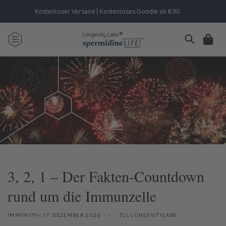
Direkt
zum
Kostenloser Versand | Kostenloses Goodie ab €90
Inhalt
Warenkorb
3, 2, 1 – Der Fakten-Countdown
rund um die Immunzelle
IMMUNITY+,
17. DEZEMBER 2020
TLL LONGEVITYLABS