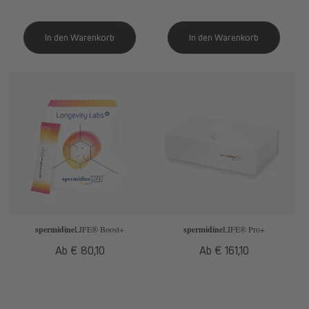
spermidine
LIFE
® Boost+
spermidine
LIFE
® Pro+
Normaler
Ab € 80,10
Normaler
Ab € 161,10
Preis
Preis