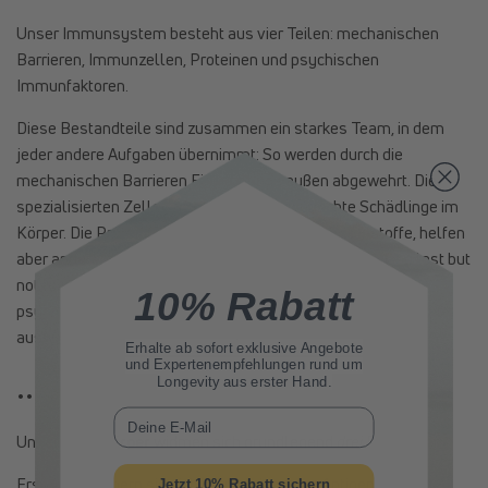
Unser Immunsystem besteht aus vier Teilen: mechanischen
Barrieren, Immunzellen, Proteinen und psychischen
Immunfaktoren.
Diese Bestandteile sind zusammen ein starkes Team, in dem
jeder andere Aufgaben übernimmt: So werden durch die
mechanischen Barrieren Eindringlinge außen abgewehrt. Die
spezialisierten Zellen bekämpfen unerwünschte Schädlinge im
Körper. Die Proteine fungieren einerseits als Botenstoffe, helfen
aber andererseits auch bei der Abwehr von Erregern. Und last but
not least: die
psychische Verfassung
, die sich durch die
10% Rabatt
psychischen Immunfaktoren bedeutend auf die Immunabwehr
auswirkt.
Erhalte ab sofort
exklusive Angebote
und Expertenempfehlungen rund um
… 3
Longevity aus erster Hand.
E-Mail
Unsere
Antikörper
widmen sich grundlegend
drei
Bereichen:
Erstens kümmern sie sich darum, dass das Antigen von den
Jetzt 10% Rabatt sichern