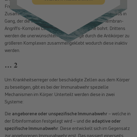
Fresszellen besser gesehen wird. Zweitens kommt durch das
Zusammenspiel von Antigenen und Antikörpern ein Prozess in
Gang, der die Immunzellen anlockt und durch den Membran-
Angriffs-Komplex Löcher in die Zellmembrane bohrt. Drittens
werden die unerwünschten Eindringlinge durch die Antikörper zu
größeren Komplexen zusammengeklebt wodurch diese inaktiv
werden.
… 2
Um Krankheitserreger oder beschädigte Zellen aus dem Körper
zu beseitigen, gibt es bei der Immunabwehr spezielle
Mechanismen im Körper. Unterteilt werden diese in zwei
Systeme:
Die
angeborene oder unspezifische Immunabwehr
– welche in
der Erbinformation festgelegt wird – und die
adaptive oder
spezifische Immunabwehr
. Diese entwickelt sich im Gegensatz
zur angeborenen Immunabwehr erst. Das passiert einerseits