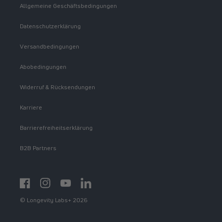
Allgemeine Geschäftsbedingungen
Datenschutzerklärung
Versandbedingungen
Abobedingungen
Widerruf & Rücksendungen
Karriere
Barrierefreiheitserklärung
B2B Partners
Facebook
Instagram
YouTube
https://www.linkedin.com/showcase/spermidinelif
© Longevity Labs+ 2026