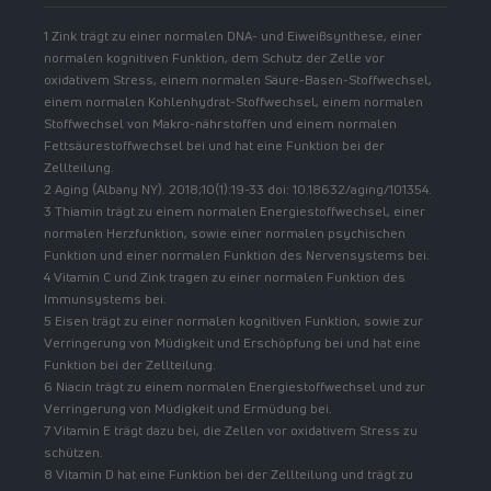
1 Zink trägt zu einer normalen DNA- und Eiweißsynthese, einer
normalen kognitiven Funktion, dem Schutz der Zelle vor
oxidativem Stress, einem normalen Säure-Basen-Stoffwechsel,
einem normalen Kohlenhydrat-Stoffwechsel, einem normalen
Stoffwechsel von Makro-nährstoffen und einem normalen
Fettsäurestoffwechsel bei und hat eine Funktion bei der
Zellteilung.
2 Aging (Albany NY). 2018;10(1):19-33 doi: 10.18632/aging/101354.
3 Thiamin trägt zu einem normalen Energiestoffwechsel, einer
normalen Herzfunktion, sowie einer normalen psychischen
Funktion und einer normalen Funktion des Nervensystems bei.
4 Vitamin C und Zink tragen zu einer normalen Funktion des
Immunsystems bei.
5 Eisen trägt zu einer normalen kognitiven Funktion, sowie zur
Verringerung von Müdigkeit und Erschöpfung bei und hat eine
Funktion bei der Zellteilung.
6 Niacin trägt zu einem normalen Energiestoffwechsel und zur
Verringerung von Müdigkeit und Ermüdung bei.
7 Vitamin E trägt dazu bei, die Zellen vor oxidativem Stress zu
schützen.
8 Vitamin D hat eine Funktion bei der Zellteilung und trägt zu