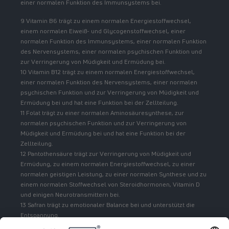
einer normalen Funktion des Immunsystems bei.
9 Vitamin B6 trägt zu einem normalen Energiestoffwechsel,
einem normalen Eiweiß- und Glycogenstoffwechsel, einer
normalen Funktion des Immunsystems, einer normalen Funktion
des Nervensystems, einer normalen psychischen Funktion und
zur Verringerung von Müdigkeit und Ermüdung bei.
10 Vitamin B12 trägt zu einem normalen Energiestoffwechsel,
einer normalen Funktion des Nervensystems, einer normalen
psychischen Funktion und zur Verringerung von Müdigkeit und
Ermüdung bei und hat eine Funktion bei der Zellteilung.
11 Folat trägt zu einer normalen Aminosäuresynthese, zur
normalen psychischen Funktion und zur Verringerung von
Müdigkeit und Ermüdung bei und hat eine Funktion bei der
Zellteilung.
12 Pantothensäure trägt zur Verringerung von Müdigkeit und
Ermüdung, zu einem normalen Energiestoffwechsel, zu einer
normalen geistigen Leistung, zu einer normalen Synthese und zu
einem normalen Stoffwechsel von Steroidhormonen, Vitamin D
und einigen Neurotransmittern bei.
13 Safran trägt zu emotionaler Balance bei und unterstützt die
Entspannung.