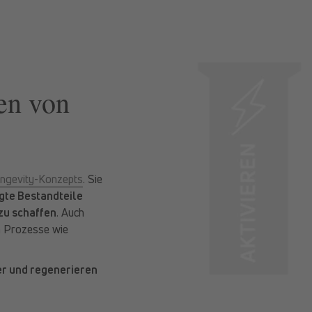
len von
ngevity-Konzepts
. Sie
gte Bestandteile
zu schaffen
. Auch
h Prozesse wie
er und regenerieren