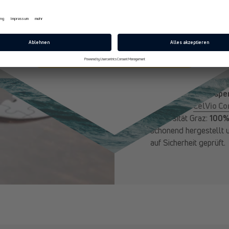
den Fokus, weil es in 
E-Mail
Mechanismen gesunden 
Dabei geht es nicht um 
aufhalten. Aber Du kan
Jetzt 10% Rabatt sichern
wir auf „Smart Aging“:
Gesundheit und Leistun
Als Basis unserer
spe
patentierten
CelVio C
Universität Graz:
100%
schonend hergestellt u
auf Sicherheit geprüft.