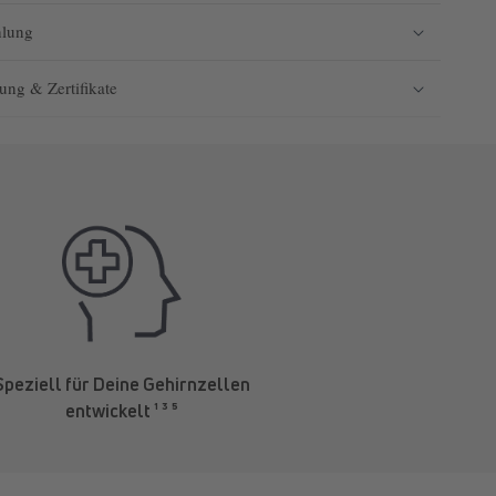
hlung
rung & Zertifikate
Speziell für Deine Gehirnzellen
entwickelt ¹ ³ ⁵