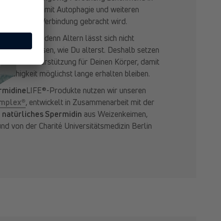
vielen Studien mit Autophagie und weiteren
Alterns in Verbindung gebracht wird.
„Anti-Aging“, denn Altern lässt sich nicht
nst beeinflussen, wie Du alterst. Deshalb setzen
 gezielte Unterstützung für Deinen Körper, damit
gsfähigkeit möglichst lange erhalten bleiben.
rmidine
LIFE®-Produkte nutzen wir unseren
omplex®
, entwickelt in Zusammenarbeit mit der
 natürliches Spermidin
aus Weizenkeimen,
nd von der Charité Universitätsmedizin Berlin