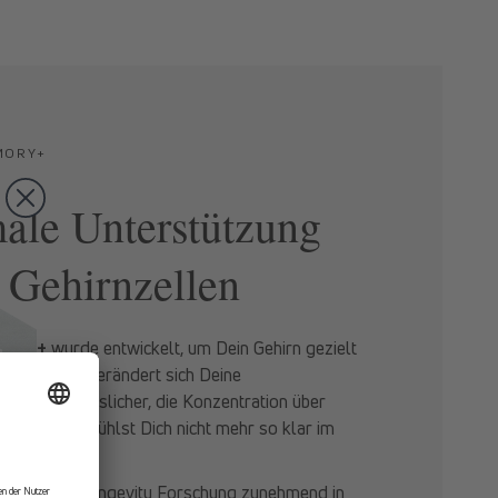
MORY+
ale Unterstützung
 Gehirnzellen
mory+
wurde entwickelt, um Dein Gehirn gezielt
mit der Zeit verändert sich Deine
 wirst vergesslicher, die Konzentration über
erer und Du fühlst Dich nicht mehr so klar im
r modernen Longevity Forschung zunehmend in