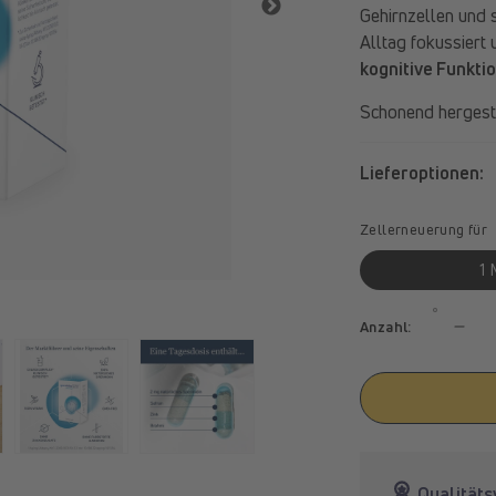
Gehirnzellen und 
Alltag fokussiert 
kognitive Funkti
Schonend hergeste
Lieferoptionen:
Zellerneuerung für
1 
Medien
2
in
Anzahl:
Verr
Modal
öffnen
die
Men
für
spe
Mem
Qualität