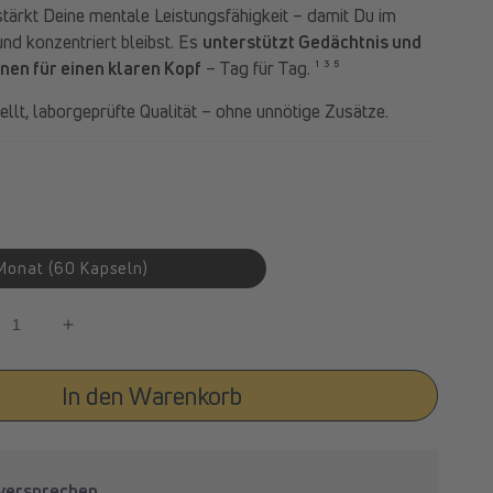
stärkt Deine mentale Leistungsfähigkeit – damit Du im
und konzentriert bleibst. Es
unterstützt Gedächtnis und
onen für einen klaren Kopf
– Tag für Tag. ¹ ³ ⁵
llt, laborgeprüfte Qualität – ohne unnötige Zusätze.
Monat (60 Kapseln)
Medien
3
in
ingere
Erhöhe
Modal
öffnen
die
ge
Menge
In den Warenkorb
für
rmidineLIFE®
spermidineLIFE®
ory+
Memory+
sversprechen