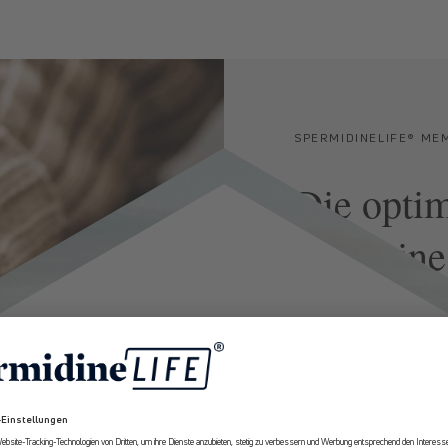
SPERMIDINELIFE® ME
Die optim
für Deine
spermidine
LIFE®
Me
10% Rabatt
zu unterstützen. Denn 
Gedächtnisleistung: Du
längere Zeit fällt schw
Erhalte ab sofort
exklusive Angebote
Kopf wie früher. ¹ ³ ⁵
und Expertenempfehlungen rund um
Longevity aus erster Hand.
Spermidin rückt in de