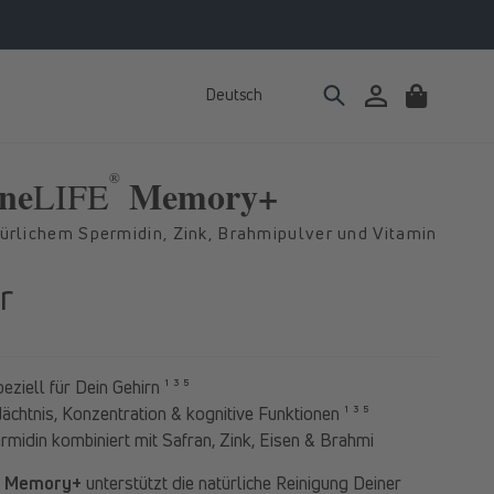
Deutsch
Einloggen
Warenkorb
®
ne
Memory+
LIFE
ürlichem Spermidin, Zink, Brahmipulver und Vitamin
r
ziell für Dein Gehirn ¹ ³ ⁵
chtnis, Konzentration & kognitive Funktionen ¹ ³ ⁵
rmidin kombiniert mit Safran, Zink, Eisen & Brahmi
®
Memory+
unterstützt die natürliche Reinigung Deiner