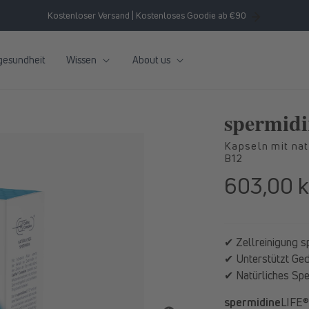
Kostenloser Versand | Kostenloses Goodie ab €90
gesundheit
Wissen
About us
spermidi
Kapseln mit nat
B12
603,00 k
Normaler
Preis
✔ Zellreinigung spe
✔ Unterstützt Gedä
✔ Natürliches Spe
spermidine
LIFE