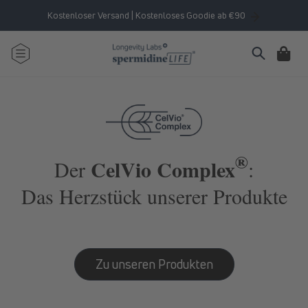
Direkt
zum
Kostenloser Versand | Kostenloses Goodie ab €90
Inhalt
Warenkorb
®
CelVio Complex
Der
:
Das Herzstück unserer Produkte
Zu unseren Produkten