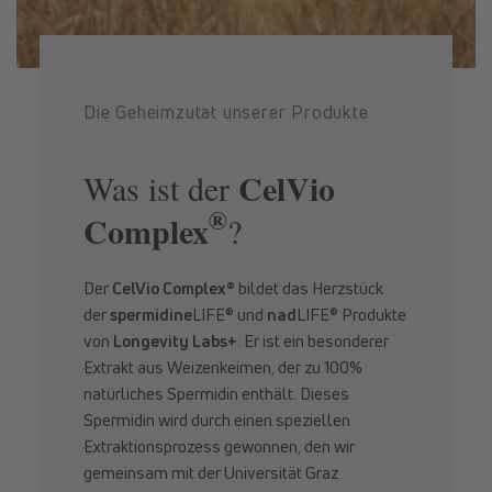
Die Geheimzutat unserer Produkte
CelVio
Was ist der
®
Complex
?
Der
CelVio Complex®
bildet das Herzstück
der
spermidine
LIFE® und
nad
LIFE® Produkte
von
Longevity Labs+
. Er ist ein besonderer
Extrakt aus Weizenkeimen, der zu 100%
natürliches Spermidin enthält. Dieses
Spermidin wird durch einen speziellen
Extraktionsprozess gewonnen, den wir
gemeinsam mit der Universität Graz