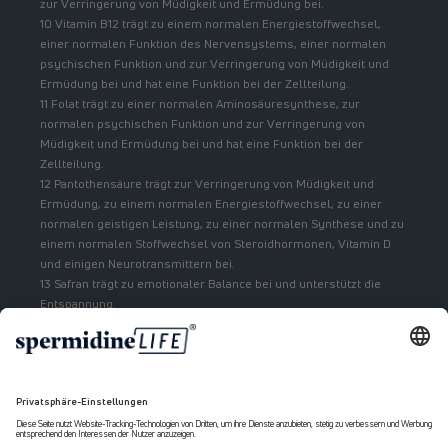
zur Verringerung von Müdigkeit und Ermüdung bei.
10 Vitamin B12 trägt zu einem normalen Energiestoffwechsel,
einer normalen Funktion des Nervensystems, einer normalen
psychischen Funktion und zur Verringerung von Müdigkeit und
Ermüdung bei und hat eine Funktion bei der Zellteilung.
11 Folat trägt zu einer normalen Aminosäuresynthese, zur
normalen psychischen Funktion und zur Verringerung von
Müdigkeit und Ermüdung bei und hat eine Funktion bei der
Zellteilung.
12 Pantothensäure trägt zur Verringerung von Müdigkeit und
Ermüdung, zu einem normalen Energiestoffwechsel, zu einer
normalen geistigen Leistung, zu einer normalen Synthese und zu
einem normalen Stoffwechsel von Steroidhormonen, Vitamin D
und einigen Neurotransmittern bei.
13 Safran trägt zu emotionaler Balance bei und unterstützt die
Entspannung.