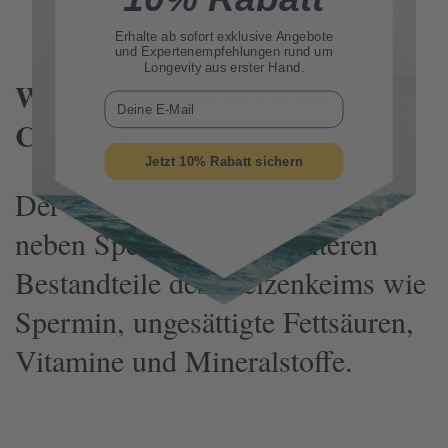
Erhalte ab sofort
exklusive Angebote
und Expertenempfehlungen rund um
Longevity aus erster Hand.
Woraus besteht der CelVio
E-Mail
®
Complex
?
Jetzt 10% Rabatt sichern
®
CelVio Complex
Der
enthält
neben Spermidin alle weiteren
Bestandteile des Weizenkeims wie
Spermin, ungesättigte Fettsäuren,
Vitamine und Mineralstoffe.