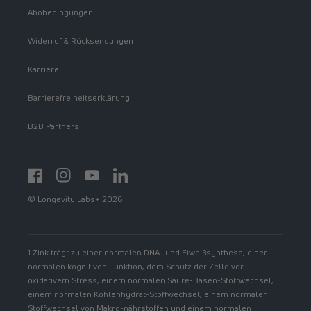
Abobedingungen
Widerruf & Rücksendungen
Karriere
Barrierefreiheitserklärung
B2B Partners
Facebook
Instagram
YouTube
https://www.linkedin.com/showcase/spermidinelif
© Longevity Labs+ 2026
1 Zink trägt zu einer normalen DNA- und Eiweißsynthese, einer
normalen kognitiven Funktion, dem Schutz der Zelle vor
oxidativem Stress, einem normalen Säure-Basen-Stoffwechsel,
einem normalen Kohlenhydrat-Stoffwechsel, einem normalen
Stoffwechsel von Makro-nährstoffen und einem normalen