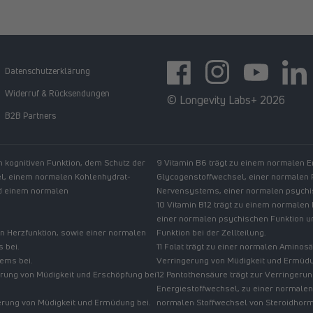
Datenschutzerklärung
Facebook
Instagram
YouTube
https:
Widerruf & Rücksendungen
© Longevity Labs+ 2026
B2B Partners
n kognitiven Funktion, dem Schutz der
9 Vitamin B6 trägt zu einem normalen 
el, einem normalen Kohlenhydrat-
Glycogenstoffwechsel, einer normalen
nd einem normalen
Nervensystems, einer normalen psychis
10 Vitamin B12 trägt zu einem normalen
einer normalen psychischen Funktion u
n Herzfunktion, sowie einer normalen
Funktion bei der Zellteilung.
 bei.
11 Folat trägt zu einer normalen Amino
tems bei.
Verringerung von Müdigkeit und Ermüdung
gerung von Müdigkeit und Erschöpfung bei
12 Pantothensäure trägt zur Verringer
Energiestoffwechsel, zu einer normalen
erung von Müdigkeit und Ermüdung bei.
normalen Stoffwechsel von Steroidhormo