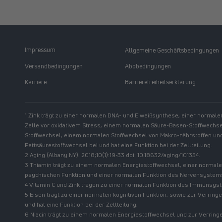
Impressum
Allgemeine Geschäftsbedingungen
Versandbedingungen
Abobedingungen
Karriere
Barrierefreiheitserklärung
1 Zink trägt zu einer normalen DNA- und Eiweißsynthese, einer normale
Zelle vor oxidativem Stress, einem normalen Säure-Basen-Stoffwechs
Stoffwechsel, einem normalen Stoffwechsel von Makro-nährstoffen u
Fettsäurestoffwechsel bei und hat eine Funktion bei der Zellteilung.
2 Aging (Albany NY). 2018;10(1):19-33 doi: 10.18632/aging/101354.
3 Thiamin trägt zu einem normalen Energiestoffwechsel, einer normale
psychischen Funktion und einer normalen Funktion des Nervensystems
4 Vitamin C und Zink tragen zu einer normalen Funktion des Immunsys
5 Eisen trägt zu einer normalen kognitiven Funktion, sowie zur Verrin
und hat eine Funktion bei der Zellteilung.
6 Niacin trägt zu einem normalen Energiestoffwechsel und zur Verring