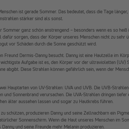
Menschen ist gerade Sommer. Das bedeutet, dass die Tage länger,
strahlen stärker sind als sonst.
der Sommer ganz schön anstrengend – besonders wenn es so heiß is
 dafür sorgen, dass der Körper unseres Menschen nicht zu sehr üb
bgut vor Schäden durch die Sonne geschützt wird.
en Freund Dermis-Danny besucht. Danny ist eine Hautzelle im Kör
ichtigste Aufgabe ist es, den Körper vor der ultravioletten (UV) 
nne abgibt. Diese Strahlen können gefährlich sein, wenn der Mensc
zwei Hauptarten von UV-Strahlen: UVA und UVB. Die UVB-Strahlen
en und Sonnenbrand verursachen. Die UVA-Strahlen dringen tiefer 
en älter aussehen lassen und sogar zu Hautkrebs führen.
zu schützen, produzieren Danny und seine Zellnachbarn ein Pigm
 natürlicher Sonnenschirm. Wenn die Haut unseres Menschen im So
ss Danny und seine Freunde mehr Melanin produzieren.