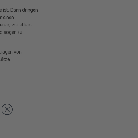
 ist. Dann dringen
r einen
eren, vor allem,
d sogar zu
ftragen von
lätze.