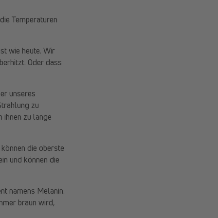
 die Temperaturen
t wie heute. Wir
erhitzt. Oder dass
per unseres
Strahlung zu
h ihnen zu lange
 können die oberste
ein und können die
ent namens Melanin.
mmer braun wird,