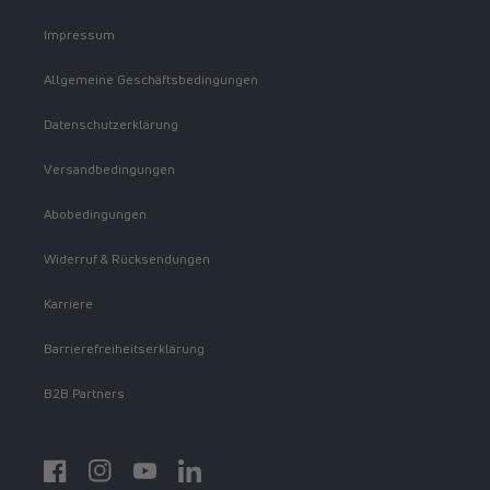
Impressum
Allgemeine Geschäftsbedingungen
Datenschutzerklärung
Versandbedingungen
Abobedingungen
Widerruf & Rücksendungen
Karriere
Barrierefreiheitserklärung
B2B Partners
Facebook
Instagram
YouTube
https://www.linkedin.com/showcase/spermidinelif