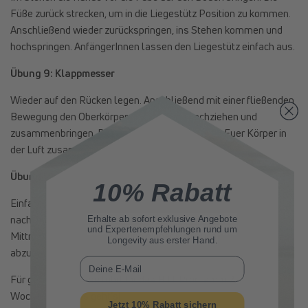
Füße zurück strecken, um in die Liegestütz Position zu kommen.
Anschließend wieder zurückspringen, ins Stehen kommen und
hochspringen. AnfängerInnen lassen den Liegestütz einfach aus.
Übung 9: Klappmesser
Wieder auf den Rücken legen. Anschließend mit einer fließenden
Bewegung den Oberkörper und die Füße hochziehen und
zusammenbringen. Das sollte aussehen, als ob Euer Körper in
der Luft zusammenklappt.
Übung 10: Boxen im Stand
10% Rabatt
Einfach am Stand laufen und dabei mit den Händen abwechseln
nach vorne Boxen. Wir empfehlen genug Abstand zu
Erhalte ab sofort
exklusive Angebote
und Expertenempfehlungen rund um
Mittrainierenden. Diese Übung eignet sich auch gut, um Ärger
Longevity aus erster Hand.
abzubauen.
E-Mail
Für gute Ergebnisse führt Ihr das HIIT Programm 2-3 Mal die
Woche durch. Los geht’s!
Jetzt 10% Rabatt sichern