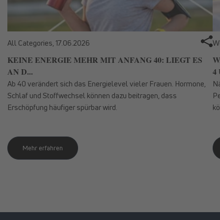
All Categories,
17.06.2026
We
KEINE ENERGIE MEHR MIT ANFANG 40: LIEGT ES
W
AN D...
4 
Ab 40 verändert sich das Energielevel vieler Frauen. Hormone,
Nä
Schlaf und Stoffwechsel können dazu beitragen, dass
Pe
Erschöpfung häufiger spürbar wird.
kö
Mehr erfahren