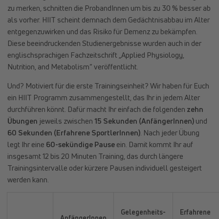
zu merken, schnitten die ProbandInnen um bis zu 30 % besser ab
als vorher. HIIT scheint demnach dem Gedächtnisabbau im Alter
entgegenzuwirken und das Risiko für Demenz zu bekämpfen.
Diese beeindruckenden Studienergebnisse wurden auch in der
englischsprachigen Fachzeitschrift „Applied Physiology,
Nutrition, and Metabolism“ veröffentlicht.
Und? Motiviert für die erste Trainingseinheit? Wir haben für Euch
ein HIIT Programm zusammengestellt, das Ihr in jedem Alter
durchführen könnt. Dafür macht Ihr einfach die folgenden
zehn
Übungen
jeweils zwischen
15 Sekunden (AnfängerInnen)
und
60 Sekunden (Erfahrene SportlerInnen)
. Nach jeder Übung
legt Ihr eine
60-sekündige Pause
ein. Damit kommt Ihr auf
insgesamt 12 bis 20 Minuten Training, das durch längere
Trainingsintervalle oder kürzere Pausen individuell gesteigert
werden kann.
Gelegenheits-
Erfahrene
AnfängerInnen