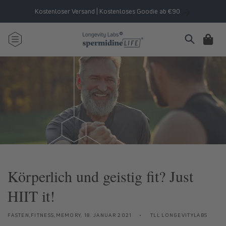
Direkt
zum
Kostenloser Versand | Kostenloses Goodie ab €90
Inhalt
Warenkorb
Körperlich und geistig fit? Just
HIIT it!
FASTEN,FITNESS,MEMORY,
18. JANUAR 2021
TLL LONGEVITYLABS