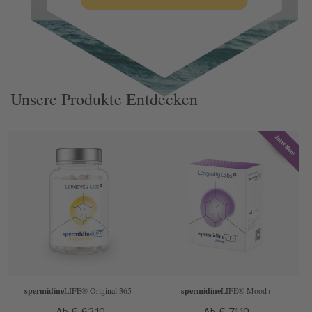
Zurück zum Blog
Unsere Produkte Entdecken
spermidine
LIFE
® Original 365+
spermidine
LIFE
® Mood+