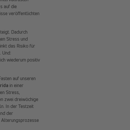
s auf die
sse veröffentlichten
teigt. Dadurch
gen Stress und
kt das Risiko für
. Und:
sich wiederum positiv
Fasten auf unseren
orida
in einer
en Stress,
en zwei dreiwöchige
n. In der Testzeit
und der
, Alterungsprozesse