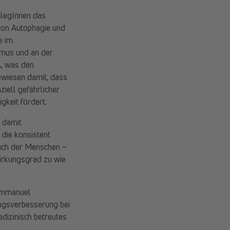
legInnen das
von Autophagie und
e im
ismus und an der
A, was den
bewiesen damit, dass
iell gefährlicher
gkeit fördert.
e damit
 die konsistent
auch der Menschen –
Wirkungsgrad zu wie
mmanuel
ungsverbesserung bei
dizinisch betreutes