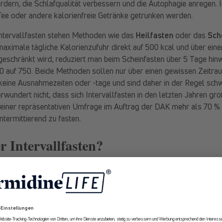
dern, die Schlafqualität verbessern und die Autophagie anregen.
Tee oder andere kalorienfreie Getränke getrunken werden.
ntervallfasten stehen Methoden wie das
Heilfasten
oder das
Sch
maximale tägliche Kalorienzufuhr direkt auf 500 kcal und über eine
eschränkt wird, reduziert man beim Scheinfasten über 5 Tage hinwe
00 auf 750. Beide Methoden sollen nur über einen gewissen Zeitra
keine Ausnahmezeiten oder -tage und sind daher in der Regel schw
rwundert nicht, dass sich Intervallfasten in den letzten Jahren gro
ut einer repräsentativen Umfrage im Auftrag der DAK mehr als 70 %
ntermittierend zu fasten.
 Intervallfasten?
hr Intervallfasten könnt. Bleibt noch die Frage offen, WARUM Ihr
 ganz generell gesprochen, meinen ForscherInnen weltweit, dass u
 fasten. In früheren Zeiten war es normal, nicht täglich Nahrung zu
gewisse interne Prozesse darauf ausgelegt, diese Fastenzeiten zu
einigung, wofür es mittlerweile auch mehr als genug Beweise gibt