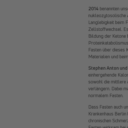
2014
benannten uns
nukleozytosolische 
Langlebigkeit beim 
Zellstoffwechsel. Es
Bildung der Ketone 
Proteinkatabolismus 
Fasten über dieses 
Materialien und beim
Stephen Anton und
einhergehende Kalori
sowohl die mittlere
verlängern. Dabei m
normalem Fasten.
Dass Fasten auch uns
Krankenhaus Berlin 
chronischen Schmerz
Fasten wirksam bei