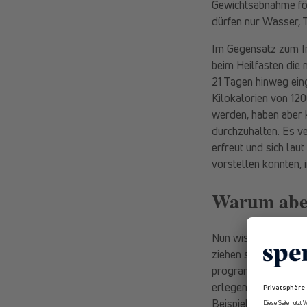
Gewichtsabnahme för
dürfen nur Wasser, 
Im Gegensatz zum I
beim Heilfasten die 
21 Tagen hinweg eing
Kilokalorien von 12
werden, haben aber 
durchzuhalten. Es ve
erfreut und sich la
vorstellen konnten, i
Warum aber
Nun wisst Ihr, WIE I
ziehen solltet. Nun
programmiert ist, zu
erlegen. Daher sind 
Beispielsweise zur R