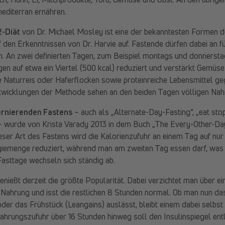
editerran ernähren.
2-Diät
von Dr. Michael Mosley ist eine der bekanntesten Formen de
 den Erkenntnissen von Dr. Harvie auf. Fastende dürfen dabei an f
 An zwei definierten Tagen, zum Beispiel montags und donnerstag
en auf etwa ein Viertel (500 kcal) reduziert und verstärkt Gemüs
e Naturreis oder Haferflocken sowie proteinreiche Lebensmittel ge
twicklungen der Methode sehen an den beiden Tagen völligen Nahr
ernierenden Fastens
– auch als „Alternate-Day-Fasting“, „eat sto
 wurde von Krista Varady 2013 in dem Buch „The Every-Other-Day
dieser Art des Fastens wird die Kalorienzufuhr an einem Tag auf nu
giemenge reduziert, während man am zweiten Tag essen darf, was 
asttage wechseln sich ständig ab.
enießt derzeit die größte Popularität. Dabei verzichtet man über e
Nahrung und isst die restlichen 8 Stunden normal. Ob man nun d
oder das Frühstück (Leangains) auslässt, bleibt einem dabei selbst
ahrungszufuhr über 16 Stunden hinweg soll den Insulinspiegel entl