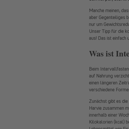
Manche meinen, dass 
aber Gegenteiliges 
nur um Gewichtsredu
Unser Tipp für die 
aus! Das ist einfach u
Was ist Int
Beim Intervallfasten
auf Nahrung verzich
einen längeren Zeit
verschiedene Formen
Zunächst gibt es die
Harvie zusammen mit
innerhalb einer Woc
Kilokalorien (kcal)
Lebensmittel wie Fis