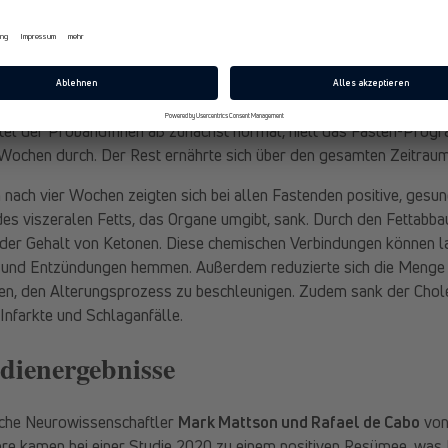
e unser Beirat Dr. Frank Madeo mit KollegInnen im Fachblatt “Cell
hundert normalgewichtigen und gesunden ProbandInnen zu positive
e Hälfte der TeilnehmerInnen fastete über einen Zeitraum von sech
ng-Prinzip und legte so – inklusive den Nächten – Essenspausen vo
ertel der ProbandInnen aß zunächst normal, hielt das Fasten-Pro
r Wochen durch. Der Rest ernährte sich über den gesamten Zeitrau
nach vier Wochen zeigten sich bei allen Fastenden positive, gesu
es viszeralen Fetts, das Organe umgibt, sank. Durch den Fettabbau
der Gehalt von Ketonen. Diese chemischen Verbindungen können la
 und Entzündungen hemmen. Außerdem reduzierte sich die Menge 
hen, den Alterungsprozess zu beschleunigen. Zudem sank der Chol
 Infarkte und Schlaganfälle.
udienergebnisse
sche Neurowissenschaftler
Mark Mattson und Rafael de Cabo
von
re kamen bei einer Studie 2020 zu einem positiven Resümee, was I