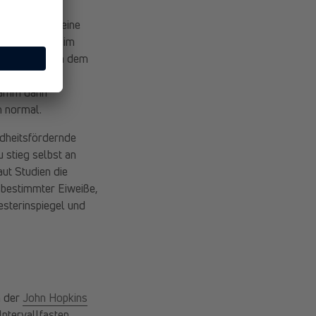
 Metabolism” eine
n Effekten beim
s Monaten nach dem
n jeweils 36
gramm dann
m normal.
ndheitsfördernde
 stieg selbst an
ut Studien die
bestimmter Eiweiße,
esterinspiegel und
 der
John Hopkins
ntervallfasten