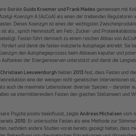
ere Beiräte
Guido Kroemer und Frank Madeo
gemeinsam mit Kol
Azetyl-Koenzym A (AcCoA) als einen der treibenden Regulatoren 
Fasten. Dieses Koenzym ist eines der wichtigsten Zwischenprodukt
 ist als , sprich Hemmstoff, am Fett-, Zucker- und Proteinkatabol
beteiligt. Fasten führt demnach zu einem raschen Abbau von AcCo
fördert und damit die fasten-induzierte Autophagie antreibt. Sie 
Koenzym den Autophagieprozess beim Abbauen kaputter und potenz
 Auftanken der Energiereserven unterstützt und damit die Langlebi
 Christiaan Leeuwenburgh
hielten
2013
fest, dass Fasten und di
enreduktion eine der wenigen nicht-genetischen Interventionen ist,
 als auch die maximale Lebensdauer diverser Spezies – darunter 
aßen sie intermittierendem Fasten den gleichen Stellenwert und 
ere Psyche positiv beeinflusst, zeigte
Andreas Michalsen
vom I
bereits
2010
. Er untersuchte Fasten als eine Methode zur Stimm
en, nachdem andere Studien vorab bereits gezeigt hatten, dass me
 der Behandlung von rheumatischen Erkrankungen und chronischen