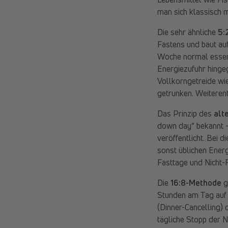
man sich klassisch m
Die sehr ähnliche
5:
Fastens und baut auf
Woche normal essen.
Energiezufuhr hingeg
Vollkorngetreide wi
getrunken. Weiteren
Das Prinzip des
alt
down day“ bekannt –
veröffentlicht. Bei 
sonst üblichen Ener
Fasttage und Nicht-F
Die
16:8-Methode
g
Stunden am Tag auf 
(Dinner-Cancelling) 
tägliche Stopp der N