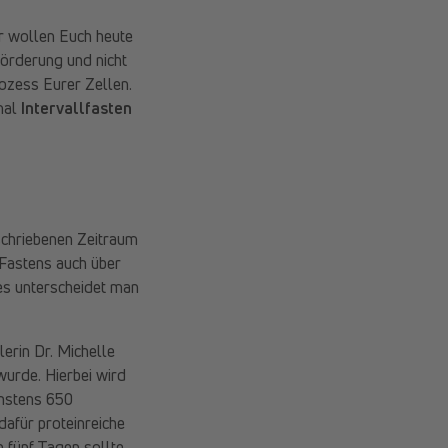
ir wollen Euch heute
örderung und nicht
ozess Eurer Zellen.
mal
Intervallfasten
schriebenen Zeitraum
Fastens auch über
es unterscheidet man
erin Dr. Michelle
urde. Hierbei wird
chstens 650
afür proteinreiche
n fünf Tagen sollte