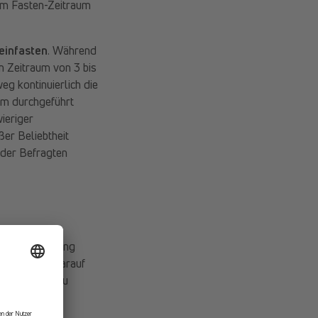
 Im Fasten-Zeitraum
einfasten
. Während
n Zeitraum von 3 bis
g kontinuierlich die
um durchgeführt
ieriger
ßer Beliebtheit
 der Befragten
 das in Erwägung
nser Körper darauf
 finden oder zu
 nutzen.
.