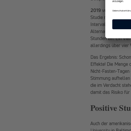
2019
veröffentlicht
Studie mit etwa ein
Intervallfasten. Di
Alternate-day-fasti
Stunden ein. Ein Vi
allerdings über vie
Das Ergebnis: Schon 
Effekte! Die Menge d
Nicht-Fasten-Tagen 
Stimmung aufhellen
die im Verdacht ste
damit das Risiko für
Positive St
Auch der amerikani
University
in Baltimo