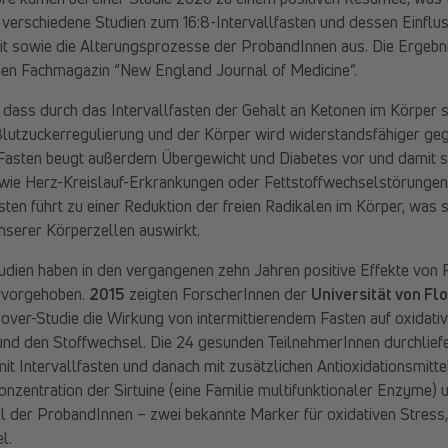
en verschiedene Studien zum 16:8-Intervallfasten und dessen Einflus
eit sowie die Alterungsprozesse der ProbandInnen aus. Die Ergebni
schen Fachmagazin “New England Journal of Medicine”.
, dass durch das Intervallfasten der Gehalt an Ketonen im Körper s
 Blutzuckerregulierung und der Körper wird widerstandsfähiger ge
asten beugt außerdem Übergewicht und Diabetes vor und damit sin
ie Herz-Kreislauf-Erkrankungen oder Fettstoffwechselstörungen
sten führt zu einer Reduktion der freien Radikalen im Körper, was 
nserer Körperzellen auswirkt.
udien haben in den vergangenen zehn Jahren positive Effekte von 
ervorgehoben.
2015
zeigten ForscherInnen der
Universität von Fl
over-Studie die Wirkung von intermittierendem Fasten auf oxidativ
nd den Stoffwechsel. Die 24 gesunden TeilnehmerInnen durchlief
t Intervallfasten und danach mit zusätzlichen Antioxidationsmittel
Konzentration der Sirtuine (eine Familie multifunktionaler Enzyme) 
l der ProbandInnen – zwei bekannte Marker für oxidativen Stress
l.