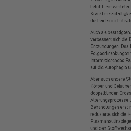
betrifft. Sie wertet
Krankheitsanfälligk
die beiden im briti
Auch sie bestätigten
verbessert sich die
Entzündungen. Das F
Folgeerkrankungen w
Intermittierendes Fa
auf die Autophagie u
Aber auch andere St
Körper und Geist h
doppelblinden Cross
Alterungsprozesse u
Behandlungen erst mi
reduzierte sich die 
Plasmainsulinspiege
und den Stoffwechse