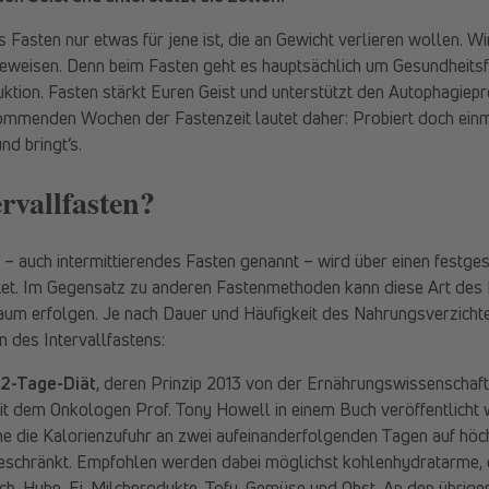
Fasten nur etwas für jene ist, die an Gewicht verlieren wollen. W
beweisen. Denn beim Fasten geht es hauptsächlich um Gesundheitsf
ktion. Fasten stärkt Euren Geist und unterstützt den Autophagiepr
kommenden Wochen der Fastenzeit lautet daher: Probiert doch ein
nd bringt’s.
ervallfasten?
 – auch intermittierendes Fasten genannt – wird über einen festge
tet. Im Gegensatz zu anderen Fastenmethoden kann diese Art des 
raum erfolgen. Je nach Dauer und Häufigkeit des Nahrungsverzicht
 des Intervallfastens:
2-Tage-Diät
, deren Prinzip 2013 von der Ernährungswissenschaftl
 dem Onkologen Prof. Tony Howell in einem Buch veröffentlicht w
he die Kalorienzufuhr an zwei aufeinanderfolgenden Tagen auf hö
 beschränkt. Empfohlen werden dabei möglichst kohlenhydratarme, d
ch, Huhn, Ei, Milchprodukte, Tofu, Gemüse und Obst. An den übrige