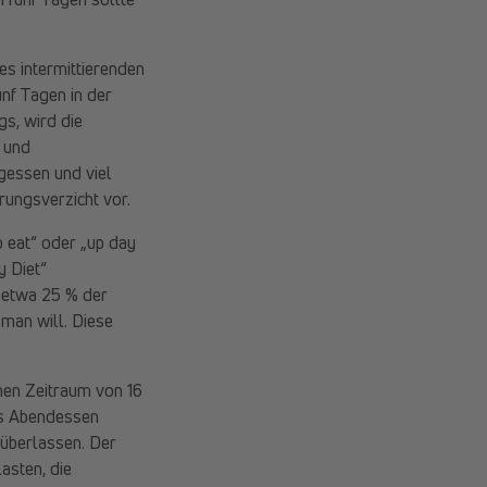
s intermittierenden
ünf Tagen in der
s, wird die
e und
gessen und viel
ungsverzicht vor.
p eat“ oder „up day
 Diet“
r etwa 25 % der
man will. Diese
inen Zeitraum von 16
as Abendessen
 überlassen. Der
asten, die