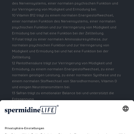
des Nervensystems, einer normalen psychischen Funktion und
zur Verringerung von Müdigkeit und Ermüdung bei.
10 Vitamin B12 trägt zu einem normalen Energiestoffwechsel,
einer normalen Funktion des Nervensystems, einer normalen
psychischen Funktion und zur Verringerung von Müdigkeit und
Ermüdung bei und hat eine Funktion bei der Zellteilung.
11 Folat trägt zu einer normalen Aminosäuresynthese, zur
normalen psychischen Funktion und zur Verringerung von
Müdigkeit und Ermüdung bei und hat eine Funktion bei der
Zellteilung.
12 Pantothensäure trägt zur Verringerung von Müdigkeit und
Ermüdung, zu einem normalen Energiestoffwechsel, zu einer
normalen geistigen Leistung, zu einer normalen Synthese und zu
einem normalen Stoffwechsel von Steroidhormonen, Vitamin D
und einigen Neurotransmittern bei.
13 Safran trägt zu emotionaler Balance bei und unterstützt die
Entspannung.