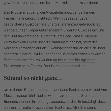
gewährleisten müsse, um keine Muskelmasse zu verlieren.
Das Problem ist der Eiweiß-Katabolismus, der bei langem
Fasten im Hintergrund abläuft. Wenn das in der Leber
gespeicherte Glykogen als Energielieferant aufgebraucht ist,
wandelt unser Körper unter anderem Eiweiß in Glukose um, um
den Blutzuckerspiegel aufrechtzuerhalten. Wird zu diesem
Zeitpunkt kein Eiweiß über die Nahrung zugeführt, greift der
Körper automatisch auf die Eiweißspeicher zurück, die sich unter
anderem in der Muskulatur befinden. Wer dies etwas verwirrend
findet, dem empfehlen wir den
Artikel zu den biologischen
Prozessen beim Fasten
. Dort ist es genauer erklärt.
Stimmt so nicht ganz…
Um mit dem Gerücht aufzuräumen, dass Fasten zum Verlust von
Muskelmasse führt, halten wir uns an Johannes Steinhart,
Biomediziner und Ernährungswissenschaftler. Er bestätigt, dass
dies ein normaler Prozess beim Fasten ist. ABER: Erstens