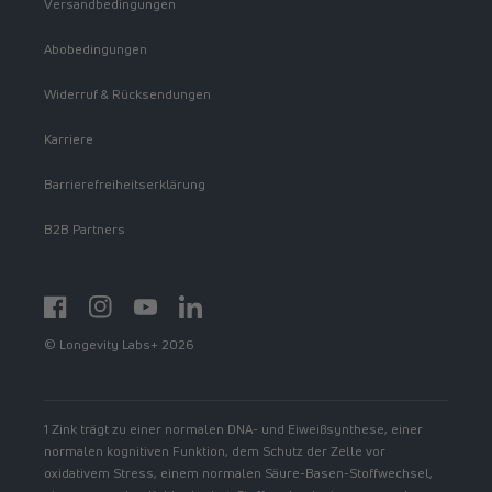
Versandbedingungen
Abobedingungen
Widerruf & Rücksendungen
Karriere
Barrierefreiheitserklärung
B2B Partners
Facebook
Instagram
YouTube
https://www.linkedin.com/showcase/spermidinelif
© Longevity Labs+ 2026
1 Zink trägt zu einer normalen DNA- und Eiweißsynthese, einer
normalen kognitiven Funktion, dem Schutz der Zelle vor
oxidativem Stress, einem normalen Säure-Basen-Stoffwechsel,