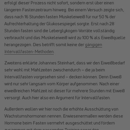
erfolgt dieser Prozess nicht sofort, sondern erst über einen
längeren Fastenzeitraum hinweg. Bei einem Versuch zeigte sich,
dass nach 16 Stunden fasten Muskeleiweiß für nur 50 % der
Aufrechterhaltung der Glukosespiegel sorgte. Erst nach 28
Stunden fasten sind die Leberglykogen-Vorräte vollständig
verbraucht und das Muskeleiweiß wird zu 100 % als Eiweißquelle
herangezogen. Dies betrifft somit keine der
gängigen
Intervallfasten-Methoden
.
Zweitens erklärte Johannes Steinhart, dass wir den Eiweißbedarf
sehr wohl mit Mahlzeiten zwischendurch – die ja beim
Intervallfasten vorgesehen sind – decken können. Denn Eiweiß
wird nur sehr langsam vom Körper aufgenommen. Nach einer
eiweißreichen Mahlzeit ist dieser für mehrere Stunden mit Eiweiß
versorgt. Auch hier also ein Argument für Intervallfasten.
Außerdem wollen wir hier noch die erhöhte Ausschüttung von
Wachstumshormonen nennen. Erwiesenermaßen werden diese
Hormone beim Fasten vermehrt ausgeschüttet und fördern
zusammen mit dem passenden Training sogar den