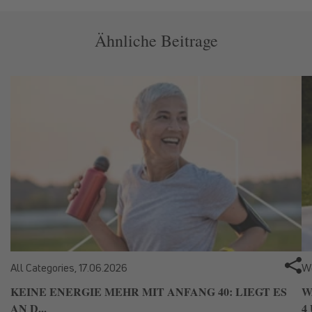
Ähnliche Beitrage
All Categories,
17.06.2026
We
KEINE ENERGIE MEHR MIT ANFANG 40: LIEGT ES
W
AN D...
4 