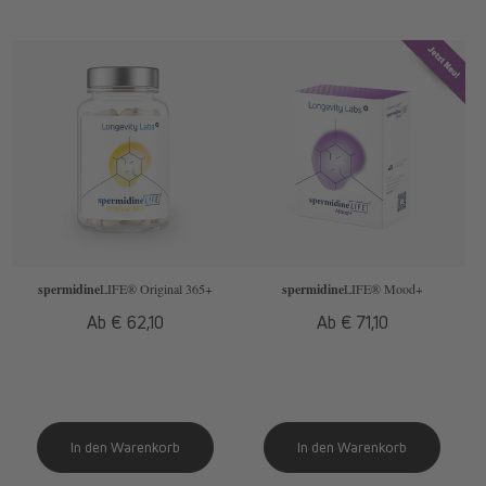
spermidine
LIFE
® Original 365+
spermidine
LIFE
® Mood+
Normaler
Ab € 62,10
Normaler
Ab € 71,10
Preis
Preis