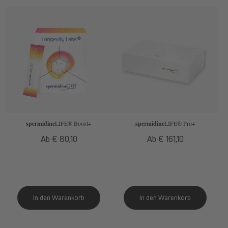
spermidine
LIFE
® Boost+
spermidine
LIFE
® Pro+
Normaler
Ab € 80,10
Normaler
Ab € 161,10
Preis
Preis