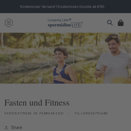
Direkt
zum
Kostenloser Versand | Kostenloses Goodie ab €90
Inhalt
Warenkorb
Fasten und Fitness
FASTEN,FITNESS,
26. FEBRUAR 2021
TLL LONGEVITYLABS
Share