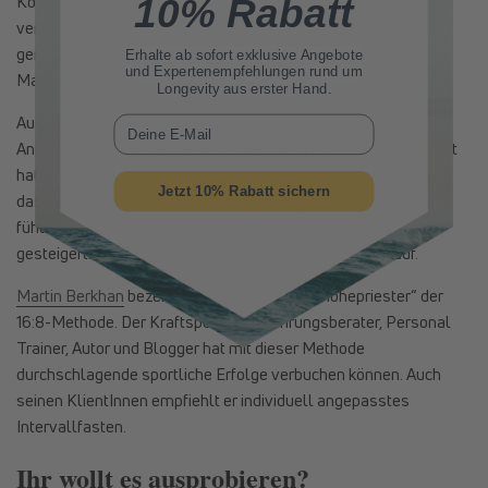
10% Rabatt
Körperfettanteil verringern. Außerdem berichtete er von einer
verbesserten Konzentrationsfähigkeit – nicht nur was seine
geistigen Tätigkeiten betraf, sondern auch während des
Erhalte ab sofort
exklusive Angebote
und Expertenempfehlungen rund um
Marathontrainings.
Longevity aus erster Hand.
Auch der Athletiktrainer Frederik Kramp ist mittlerweile
E-Mail
Anhänger des Intervallfastens. Nachdem er es selbst getestet
hatte, empfahl er es auch seinen SportlerInnen. Er berichtet,
Jetzt 10% Rabatt sichern
dass er besser schläft und sich leichter, gesünder und vitaler
fühlt. Ferner hat sich seine Leistungsfähigkeit deutlich
gesteigert. Sowohl im Kraftraum als auch beim Waldlauf.
Martin Berkhan
bezeichnet sich selbst als „Hohepriester“ der
16:8-Methode. Der Kraftsportler, Ernährungsberater, Personal
Trainer, Autor und Blogger hat mit dieser Methode
durchschlagende sportliche Erfolge verbuchen können. Auch
seinen KlientInnen empfiehlt er individuell angepasstes
Intervallfasten.
Ihr wollt es ausprobieren?