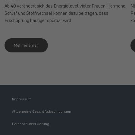
Ab 40 verändert sich das Energielevel vieler Frauen. Hormone,
Nä
Schlaf und Stoffwechsel können dazu beitragen, dass
Pe
Erschöpfung häufiger spürbar wird.
kö
Mehr erfahren
Impressum
Allgemeine Geschäftsbedingungen
Datenschutzerklärung