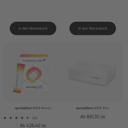
Preis
spermidine
LIFE
® Boost+
spermidine
LIFE
® Pro+
Normaler
Ab 861,30 lei
61
(61)
Preis
Bewertungen
Normaler
Ab 428,40 lei
insgesamt