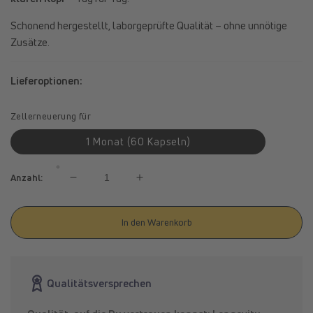
Schonend hergestellt, laborgeprüfte Qualität – ohne unnötige
Zusätze.
Lieferoptionen:
Zellerneuerung für
1 Monat (60 Kapseln)
Anzahl:
Verringere
Erhöhe
die
die
Menge
Menge
In den Warenkorb
für
für
spermidineLIFE®
spermidineLIFE®
Memory+
Memory+
Qualitätsversprechen