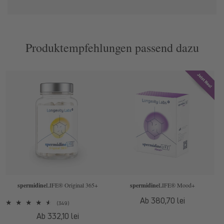
Produktempfehlungen passend dazu
spermidine
LIFE
® Original 365+
spermidine
LIFE
® Mood+
Normaler
Ab 380,70 lei
349
(349)
Preis
Bewertungen
Normaler
Ab 332,10 lei
insgesamt