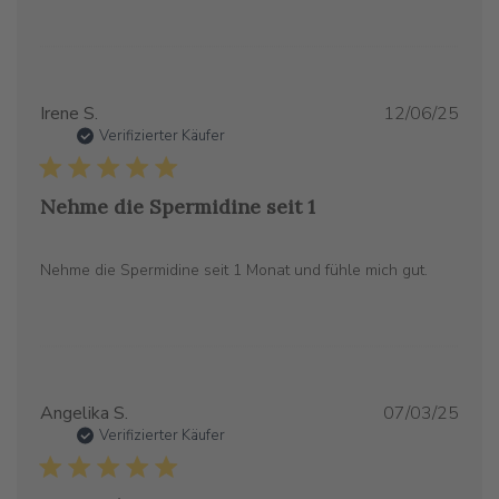
Verö
Irene S.
12/06/25
Verifizierter Käufer
Nehme die Spermidine seit 1
Nehme die Spermidine seit 1 Monat und fühle mich gut.
Verö
Angelika S.
07/03/25
Verifizierter Käufer