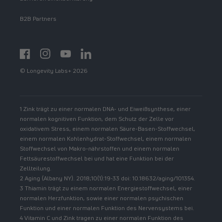
B2B Partners
Facebook
Instagram
YouTube
https://www.linkedin.com/showcase/spermidinelif
© Longevity Labs+ 2026
1 Zink trägt zu einer normalen DNA- und Eiweißsynthese, einer
normalen kognitiven Funktion, dem Schutz der Zelle vor
oxidativem Stress, einem normalen Säure-Basen-Stoffwechsel,
einem normalen Kohlenhydrat-Stoffwechsel, einem normalen
Stoffwechsel von Makro-nährstoffen und einem normalen
Fettsäurestoffwechsel bei und hat eine Funktion bei der
Zellteilung.
2 Aging (Albany NY). 2018;10(1):19-33 doi: 10.18632/aging/101354.
3 Thiamin trägt zu einem normalen Energiestoffwechsel, einer
normalen Herzfunktion, sowie einer normalen psychischen
Funktion und einer normalen Funktion des Nervensystems bei.
4 Vitamin C und Zink tragen zu einer normalen Funktion des