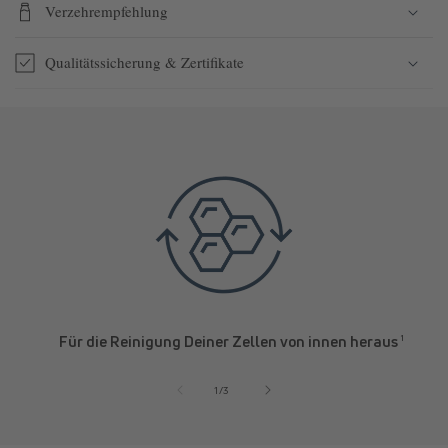
Verzehrempfehlung
Qualitätssicherung & Zertifikate
Für die Reinigung Deiner Zellen von innen heraus
¹
von
1
/
3