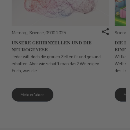
Memory, Science,
09.10.2025
Science
UNSERE GEHIRNZELLEN UND DIE
DIE F
NEUROGENESE
EINE S
Jeder will doch die grauen Zellen fit und gesund
Willkom
erhalten. Aber wie schafft man das? Wir zeigen
Welt der
Euch, was die...
des Lebe
Mehr erfahren
Meh