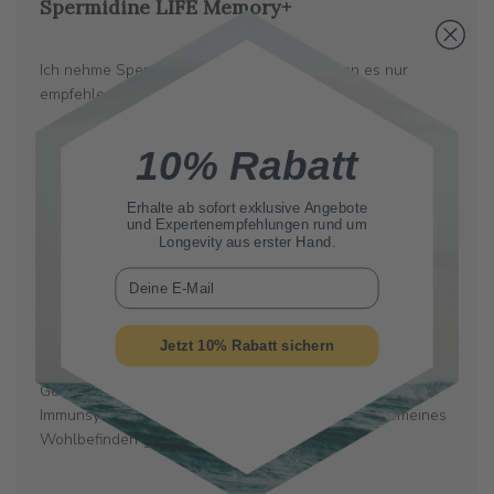
Spermidine LIFE Memory+
Ich nehme Spermidine schon länger und kann es nur
empfehlen, ich fühle mich wirklich wohler
10% Rabatt
Erhalte ab sofort
exklusive Angebote
und Expertenempfehlungen rund um
Verö
Erdem H.
26/02/25
Longevity aus erster Hand.
Verifizierter Käufer
E-Mail
Auswirkung
Jetzt 10% Rabatt sichern
Gesamt gesehen hat es sich bewährt - agiler -
Immunsystem gestärkt - Hautbild verbessert - allgemeines
Wohlbefinden gestiegen