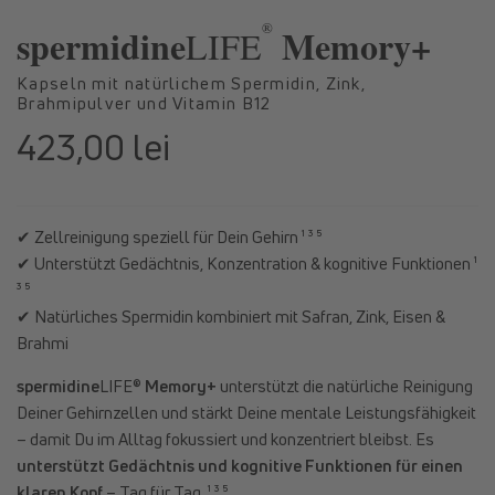
in
in
®
Modal
Moda
spermidine
Memory+
LIFE
öffnen
öffne
Kapseln mit natürlichem Spermidin, Zink,
Brahmipulver und Vitamin B12
423,00 lei
Normaler
Preis
✔ Zellreinigung speziell für Dein Gehirn ¹ ³ ⁵
✔ Unterstützt Gedächtnis, Konzentration & kognitive Funktionen ¹
³ ⁵
✔ Natürliches Spermidin kombiniert mit Safran, Zink, Eisen &
Brahmi
spermidine
LIFE®
Memory+
unterstützt die natürliche Reinigung
Deiner Gehirnzellen und stärkt Deine mentale Leistungsfähigkeit
– damit Du im Alltag fokussiert und konzentriert bleibst. Es
unterstützt Gedächtnis und kognitive Funktionen für einen
klaren Kopf
– Tag für Tag. ¹ ³ ⁵