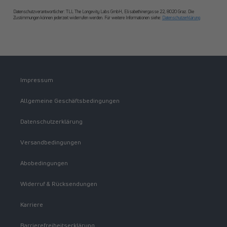
Datenschutzverantwortlicher: TLL The Longevity Labs GmbH, Elisabethinergasse 22, 8020 Graz. Die
Zustimmungen können jederzeit widerrufen werden. Für weitere Informationen siehe:
Datenschutzerklärung
Impressum
Allgemeine Geschäftsbedingungen
Datenschutzerklärung
Versandbedingungen
Abobedingungen
Widerruf & Rücksendungen
Karriere
Barrierefreiheitserklärung