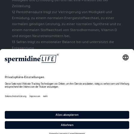
Zellteilung.
12 Pantothensäure trägt zur Verringerung von Müdigkeit und
Ermüdung, zu einem normalen Energiestoffwechsel, zu einer
normalen geistigen Leistung, zu einer normalen Synthese und zu
einem normalen Stoffwechsel von Steroidhormonen, Vitamin D
und einigen Neurotransmittern bei.
13 Safran trägt zu emotionaler Balance bei und unterstützt die
Entspannung.
Zahlungsmethoden