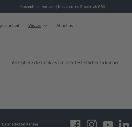
Kostenloser Versand | Kostenloses Goodie ab €90
gesundheit
Wissen
About us
Akzeptiere die Cookies um den Test starten zu können.
Datenschutzerklärung
Facebook
Instagram
YouTube
https: