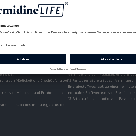
Widerruf & Rücksendungen
© Longevity Labs+ 2026
B2B Partners
n kognitiven Funktion, dem Schutz der
9 Vitamin B6 trägt zu einem normalen 
el, einem normalen Kohlenhydrat-
Glycogenstoffwechsel, einer normalen
nd einem normalen
Nervensystems, einer normalen psychis
10 Vitamin B12 trägt zu einem normalen
einer normalen psychischen Funktion u
n Herzfunktion, sowie einer normalen
Funktion bei der Zellteilung.
 bei.
11 Folat trägt zu einer normalen Amino
tems bei.
Verringerung von Müdigkeit und Ermüdung
gerung von Müdigkeit und Erschöpfung bei
12 Pantothensäure trägt zur Verringer
Energiestoffwechsel, zu einer normalen
erung von Müdigkeit und Ermüdung bei.
normalen Stoffwechsel von Steroidhormo
13 Safran trägt zu emotionaler Balance b
normalen Funktion des Immunsystems bei.