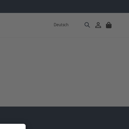
Deutsch
Einloggen
Warenkorb
//www.linkedin.com/showcase/spermidinelife