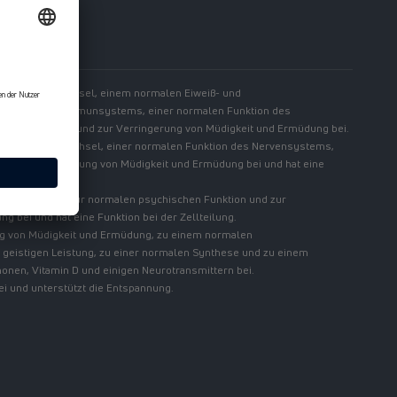
Energiestoffwechsel, einem normalen Eiweiß- und
 Funktion des Immunsystems, einer normalen Funktion des
chen Funktion und zur Verringerung von Müdigkeit und Ermüdung bei.
 Energiestoffwechsel, einer normalen Funktion des Nervensystems,
nd zur Verringerung von Müdigkeit und Ermüdung bei und hat eine
säuresynthese, zur normalen psychischen Funktion und zur
 bei und hat eine Funktion bei der Zellteilung.
ung von Müdigkeit und Ermüdung, zu einem normalen
 geistigen Leistung, zu einer normalen Synthese und zu einem
nen, Vitamin D und einigen Neurotransmittern bei.
ei und unterstützt die Entspannung.