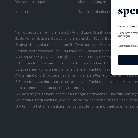
Versandbedingungen
Abobedingungen
Karriere
Barrierefreiheitserklärung
1 Zink trägt zu einer normalen DNA- und Eiweißsynthese, einer normale
Zelle vor oxidativem Stress, einem normalen Säure-Basen-Stoffwechs
Stoffwechsel, einem normalen Stoffwechsel von Makro-nährstoffen u
Fettsäurestoffwechsel bei und hat eine Funktion bei der Zellteilung.
2 Aging (Albany NY). 2018;10(1):19-33 doi: 10.18632/aging/101354.
3 Thiamin trägt zu einem normalen Energiestoffwechsel, einer normale
psychischen Funktion und einer normalen Funktion des Nervensystems
4 Vitamin C und Zink tragen zu einer normalen Funktion des Immunsys
5 Eisen trägt zu einer normalen kognitiven Funktion, sowie zur Verrin
und hat eine Funktion bei der Zellteilung.
6 Niacin trägt zu einem normalen Energiestoffwechsel und zur Verring
7 Vitamin E trägt dazu bei, die Zellen vor oxidativem Stress zu schützen.
8 Vitamin D hat eine Funktion bei der Zellteilung und trägt zu einer 