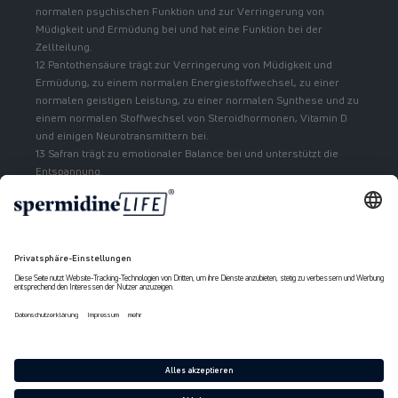
normalen psychischen Funktion und zur Verringerung von
Müdigkeit und Ermüdung bei und hat eine Funktion bei der
Zellteilung.
12 Pantothensäure trägt zur Verringerung von Müdigkeit und
Ermüdung, zu einem normalen Energiestoffwechsel, zu einer
normalen geistigen Leistung, zu einer normalen Synthese und zu
einem normalen Stoffwechsel von Steroidhormonen, Vitamin D
und einigen Neurotransmittern bei.
13 Safran trägt zu emotionaler Balance bei und unterstützt die
Entspannung.
Zahlungsmethoden