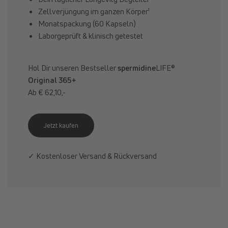
Zellverjüngung im ganzen Körper¹
Monatspackung (60 Kapseln)
Laborgeprüft & klinisch getestet
Hol Dir unseren Bestseller
spermidine
LIFE®
Original 365+
Ab € 62,10,-
Jetzt kaufen
✓ Kostenloser Versand & Rückversand