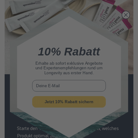
10% Rabatt
Erhalte ab sofort
exklusive Angebote
und Expertenempfehlungen rund um
Longevity aus erster Hand.
E-Mail
Welches Produkt passt zu
Jetzt 10% Rabatt sichern
Deinem Körper?
Starte den Test und erfahre in
5 Schritten
, welches
Produkt optimal zu Dir passt.