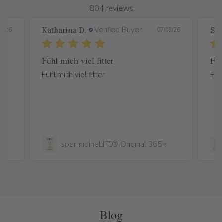
804 reviews
Verified Buyer
Katharina D.
Son
3/26
07/03/26
Fühl mich viel fitter
Füh
Fühl mich viel fitter
Füh
spermidineLIFE® Original 365+
Blog