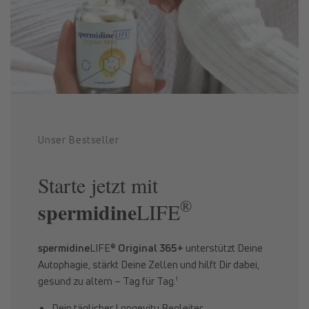
Unser Bestseller
Starte jetzt mit
®
spermidine
LIFE
spermidine
LIFE®
Original 365+
unterstützt Deine
Autophagie, stärkt Deine Zellen und hilft Dir dabei,
gesund zu altern – Tag für Tag.¹
Dein täglicher Longevity Begleiter