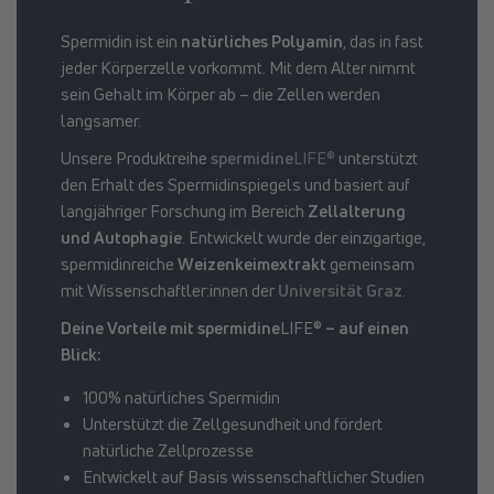
Spermidin ist ein
natürliches Polyamin
, das in fast
jeder Körperzelle vorkommt. Mit dem Alter nimmt
sein Gehalt im Körper ab – die Zellen werden
langsamer.
Unsere Produktreihe
spermidine
LIFE®
unterstützt
den Erhalt des Spermidinspiegels und basiert auf
langjähriger Forschung im Bereich
Zellalterung
und Autophagie
. Entwickelt wurde der einzigartige,
spermidinreiche
Weizenkeimextrakt
gemeinsam
mit Wissenschaftler:innen der
Universität Graz
.
Deine Vorteile mit spermidine
LIFE®
– auf einen
Blick:
100% natürliches Spermidin
Unterstützt die Zellgesundheit und fördert
natürliche Zellprozesse
Entwickelt auf Basis wissenschaftlicher Studien