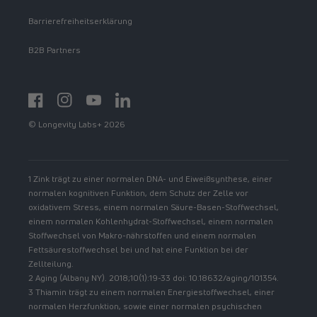
Barrierefreiheitserklärung
B2B Partners
Facebook
Instagram
YouTube
https://www.linkedin.com/showcase/spermidinelif
© Longevity Labs+ 2026
1 Zink trägt zu einer normalen DNA- und Eiweißsynthese, einer
normalen kognitiven Funktion, dem Schutz der Zelle vor
oxidativem Stress, einem normalen Säure-Basen-Stoffwechsel,
einem normalen Kohlenhydrat-Stoffwechsel, einem normalen
Stoffwechsel von Makro-nährstoffen und einem normalen
Fettsäurestoffwechsel bei und hat eine Funktion bei der
Zellteilung.
2 Aging (Albany NY). 2018;10(1):19-33 doi: 10.18632/aging/101354.
3 Thiamin trägt zu einem normalen Energiestoffwechsel, einer
normalen Herzfunktion, sowie einer normalen psychischen