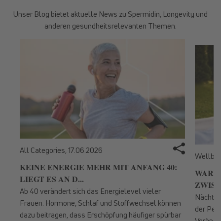
Unser Blog bietet aktuelle News zu Spermidin, Longevity und
anderen gesundheitsrelevanten Themen.
All Categories,
17.06.2026
Wellbei
KEINE ENERGIE MEHR MIT ANFANG 40:
WARUM
LIEGT ES AN D...
ZWISC
Ab 40 verändert sich das Energielevel vieler
Nächtli
Frauen. Hormone, Schlaf und Stoffwechsel können
der Per
dazu beitragen, dass Erschöpfung häufiger spürbar
Veränder