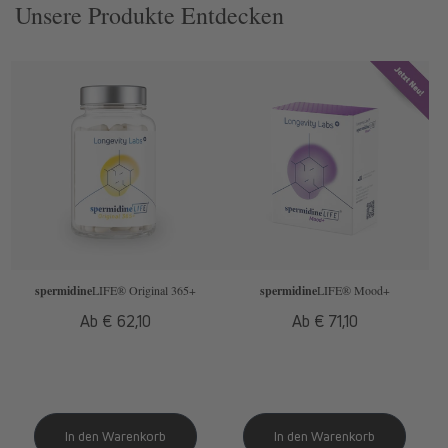
Unsere Produkte Entdecken
spermidine
LIFE
® Original 365+
spermidine
LIFE
® Mood+
Normaler
Ab € 62,10
Normaler
Ab € 71,10
Preis
Preis