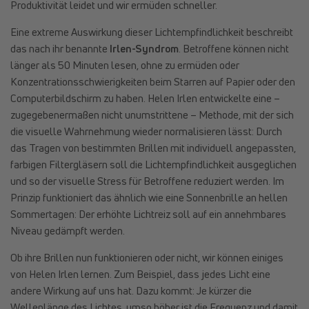
Produktivität leidet und wir ermüden schneller.
Eine extreme Auswirkung dieser Lichtempfindlichkeit beschreibt
das nach ihr benannte
Irlen-Syndrom
. Betroffene können nicht
länger als 50 Minuten lesen, ohne zu ermüden oder
Konzentrationsschwierigkeiten beim Starren auf Papier oder den
Computerbildschirm zu haben. Helen Irlen entwickelte eine –
zugegebenermaßen nicht unumstrittene – Methode, mit der sich
die visuelle Wahrnehmung wieder normalisieren lässt: Durch
das Tragen von bestimmten Brillen mit individuell angepassten,
farbigen Filtergläsern soll die Lichtempfindlichkeit ausgeglichen
und so der visuelle Stress für Betroffene reduziert werden. Im
Prinzip funktioniert das ähnlich wie eine Sonnenbrille an hellen
Sommertagen: Der erhöhte Lichtreiz soll auf ein annehmbares
Niveau gedämpft werden.
Ob ihre Brillen nun funktionieren oder nicht, wir können einiges
von Helen Irlen lernen. Zum Beispiel, dass jedes Licht eine
andere Wirkung auf uns hat. Dazu kommt: Je kürzer die
Wellenlänge des Lichtes, umso höher ist die Frequenz und damit