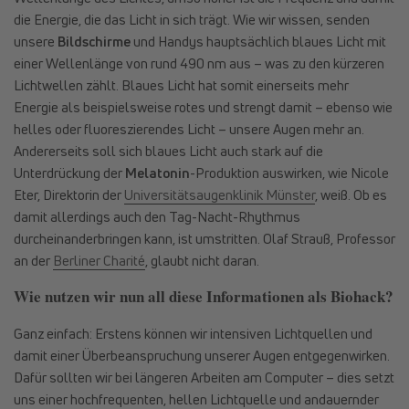
die Energie, die das Licht in sich trägt. Wie wir wissen, senden
unsere
Bildschirme
und Handys hauptsächlich blaues Licht mit
einer Wellenlänge von rund 490 nm aus – was zu den kürzeren
Lichtwellen zählt. Blaues Licht hat somit einerseits mehr
Energie als beispielsweise rotes und strengt damit – ebenso wie
helles oder fluoreszierendes Licht – unsere Augen mehr an.
Andererseits soll sich blaues Licht auch stark auf die
Unterdrückung der
Melatonin
-Produktion auswirken, wie Nicole
Eter, Direktorin der
Universitätsaugenklinik Münster
, weiß. Ob es
damit allerdings auch den Tag-Nacht-Rhythmus
durcheinanderbringen kann, ist umstritten. Olaf Strauß, Professor
an der
Berliner Charité
, glaubt nicht daran.
Wie nutzen wir nun all diese Informationen als Biohack?
Ganz einfach: Erstens können wir intensiven Lichtquellen und
damit einer Überbeanspruchung unserer Augen entgegenwirken.
Dafür sollten wir bei längeren Arbeiten am Computer – dies setzt
uns einer hochfrequenten, hellen Lichtquelle und andauernder