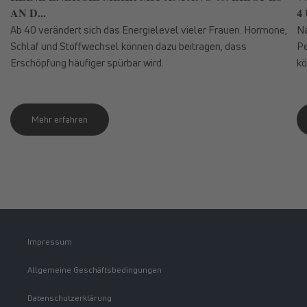
AN D...
4 
Ab 40 verändert sich das Energielevel vieler Frauen. Hormone,
Nä
Schlaf und Stoffwechsel können dazu beitragen, dass
Pe
Erschöpfung häufiger spürbar wird.
kö
Mehr erfahren
Impressum
Allgemeine Geschäftsbedingungen
Datenschutzerklärung