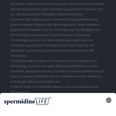
normalen Funktion des Immunsystems, einer normalen Funktion
des Nervensystems, einer normalen psychischen Funktion und
zur Verringerung von Müdigkeit und Ermüdung bei.
10 Vitamin B12 trägt zu einem normalen Energiestoffwechsel,
einer normalen Funktion des Nervensystems, einer normalen
psychischen Funktion und zur Verringerung von Müdigkeit und
Ermüdung bei und hat eine Funktion bei der Zellteilung.
11 Folat trägt zu einer normalen Aminosäuresynthese, zur
normalen psychischen Funktion und zur Verringerung von
Müdigkeit und Ermüdung bei und hat eine Funktion bei der
Zellteilung.
12 Pantothensäure trägt zur Verringerung von Müdigkeit und
Ermüdung, zu einem normalen Energiestoffwechsel, zu einer
normalen geistigen Leistung, zu einer normalen Synthese und zu
einem normalen Stoffwechsel von Steroidhormonen, Vitamin D
und einigen Neurotransmittern bei.
13 Safran trägt zu emotionaler Balance bei und unterstützt die
Entspannung.