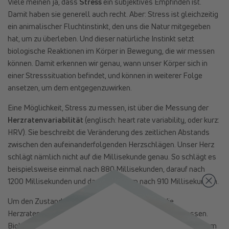
Viele meinen ja, dass
Stress
ein subjektives Empfinden ist.
Damit haben sie generell auch recht. Aber: Stress ist gleichzeitig
ein animalischer Fluchtinstinkt, den uns die Natur mitgegeben
hat, um zu überleben. Und dieser natürliche Instinkt setzt
biologische Reaktionen im Körper in Bewegung, die wir messen
können. Damit erkennen wir genau, wann unser Körper sich in
einer Stresssituation befindet, und können in weiterer Folge
ansetzen, um dem entgegenzuwirken.
Eine Möglichkeit, Stress zu messen, ist über die Messung der
Herzratenvariabilität
(englisch: heart rate variability, oder kurz:
HRV). Sie beschreibt die Veränderung des zeitlichen Abstands
zwischen den aufeinanderfolgenden Herzschlägen. Unser Herz
schlägt nämlich nicht auf die Millisekunde genau. So schlägt es
beispielsweise einmal nach 880 Millisekunden, darauf nach
1200 Millisekunden und dann wiederum nach 910 Millisekunden.
Um den Zustand des Herzens zu beurteilen, wir die
Herzratenvariabilität üblicherweise durch ein
EKG
gemessen.
BiohackerInnen nutzen diese Informationen allerdings auch, um