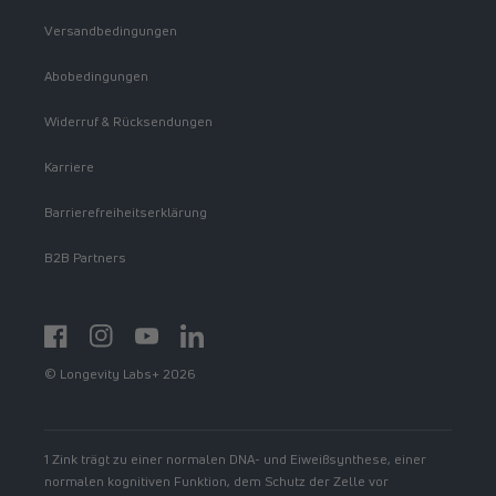
Versandbedingungen
Abobedingungen
Widerruf & Rücksendungen
Karriere
Barrierefreiheitserklärung
B2B Partners
Facebook
Instagram
YouTube
https://www.linkedin.com/showcase/spermidinelif
© Longevity Labs+ 2026
1 Zink trägt zu einer normalen DNA- und Eiweißsynthese, einer
normalen kognitiven Funktion, dem Schutz der Zelle vor