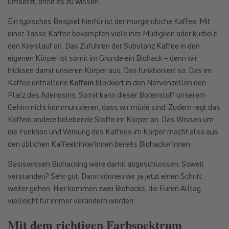
umsetzt, ohne es zu wissen.
Ein typisches Beispiel hierfür ist der morgendliche Kaffee. Mit
einer Tasse Kaffee bekämpfen viele ihre Müdigkeit oder kurbeln
den Kreislauf an. Das Zuführen der Substanz Kaffee in den
eigenen Körper ist somit im Grunde ein Biohack – denn wir
tricksen damit unseren Körper aus. Das funktioniert so: Das im
Kaffee enthaltene
Koffein
blockiert in den Nervenzellen den
Platz des Adenosins. Somit kann dieser Botenstoff unserem
Gehirn nicht kommunizieren, dass wir müde sind. Zudem regt das
Koffein andere belebende Stoffe im Körper an. Das Wissen um
die Funktion und Wirkung des Kaffees im Körper macht also aus
den üblichen KaffeetrinkerInnen bereits BiohackerInnen.
Basiswissen Biohacking wäre damit abgeschlossen. Soweit
verstanden? Sehr gut. Dann können wir ja jetzt einen Schritt
weiter gehen. Hier kommen zwei Biohacks, die Euren Alltag
vielleicht für immer verändern werden:
Mit dem richtigen Farbspektrum