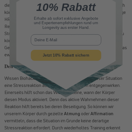
10% Rabatt
die Reaktion des Körpers auf Stress zu dokumentieren. Dadurch
können sie nachvollziehen, wann ihr Körper in eine gleichmäßige
Erhalte ab sofort
exklusive Angebote
HRV gekommen ist – eine der oben erwähnten animalischen
und Expertenempfehlungen rund um
Reaktionen auf Angst und damit ein körperliches Anzeichen für
Longevity aus erster Hand.
Stress. Um in Gefahrensituationen gut und schnell reagieren zu
E-Mail
können, gleicht unser Körper die HRV an – auch wenn die
Gefahrensituation „nur“ eine Präsentation vor Publikum oder das
ewige Streitgespräch in der Nachbarschaft ist.
Jetzt 10% Rabatt sichern
Den Stress wegtrainieren
Wissen BiohackerInnen nun, dass ihr Körper in dieser Situation
eine Stressreaktion auslöst, können sie dem entgegenwirken.
Einerseits hilft schon das Wissen alleine, wann der Körper
diesen Modus aktiviert. Denn das aktive Wahrnehmen dieser
Reaktion hilft bereits bei deren Beseitigung. So können wir
unserem Körper durch gezielte
Atmung
oder
Affirmation
vermitteln, dass die Situation im Grunde keine derartige
Stressreaktion erfordert. Durch wiederholtes Training erkennt