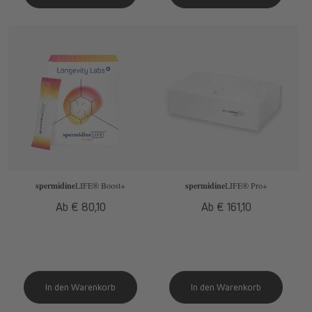
spermidine
LIFE
® Boost+
spermidine
LIFE
® Pro+
Normaler
Ab € 80,10
Normaler
Ab € 161,10
Preis
Preis