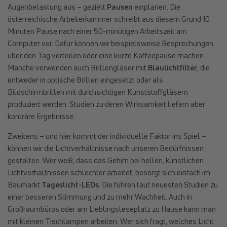
Augenbelastung aus – gezielt
Pausen
einplanen. Die
österreichische Arbeiterkammer schreibt aus diesem Grund 10
Minuten Pause nach einer 50-minütigen Arbeitszeit am
Computer vor. Dafür können wir beispielsweise Besprechungen
über den Tag verteilen oder eine kurze Kaffeepause machen.
Manche verwenden auch Brillengläser mit
Blaulichtfilter
, die
entweder in optische Brillen eingesetzt oder als
Bildschirmbrillen mit durchsichtigen Kunststoffgläsern
produziert werden. Studien zu deren Wirksamkeit liefern aber
konträre Ergebnisse.
Zweitens – und hier kommt der individuelle Faktor ins Spiel –
können wir die Lichtverhältnisse nach unseren Bedürfnissen
gestalten. Wer weiß, dass das Gehirn bei hellen, künstlichen
Lichtverhältnissen schlechter arbeitet, besorgt sich einfach im
Baumarkt
Tageslicht-LEDs
. Die führen laut neuesten Studien zu
einer besseren Stimmung und zu mehr Wachheit. Auch in
Großraumbüros oder am Lieblingsleseplatz zu Hause kann man
mit kleinen Tischlampen arbeiten. Wer sich fragt, welches Licht