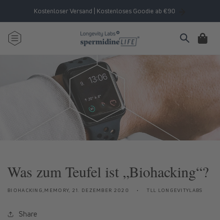
Direkt
zum
Kostenloser Versand | Kostenloses Goodie ab €90
Inhalt
Warenkorb
Was zum Teufel ist „Biohacking“?
BIOHACKING,MEMORY,
21. DEZEMBER 2020
TLL LONGEVITYLABS
Share