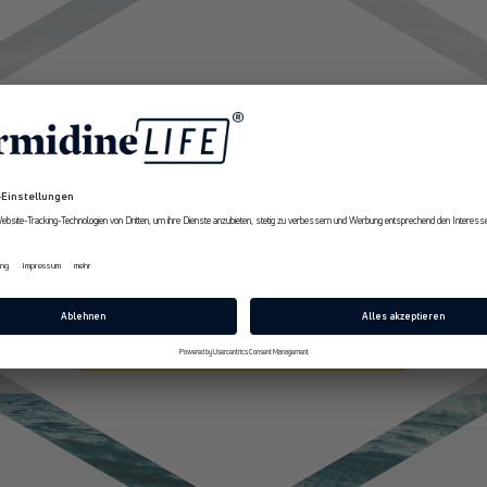
Zurück zum Blog
10% Rabatt
Erhalte ab sofort
exklusive Angebote
und Expertenempfehlungen rund um
Longevity aus erster Hand.
E-Mail
Jetzt 10% Rabatt sichern