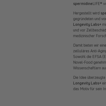
spermidine
LIFE® v
Hergestellt wird
sp
gegründeten und v
Longevity Labs+
mi
und vor Zellbeschäd
medizinischer Forsc
Damit bieten wir ei
zelluläres Anti-Agi
Sowohl die EFSA (E
Novel-Food genehmig
Wissenschaftlern auf 
Die Idee überzeugte
Longevity Labs+
ei
das Motiv für sein I