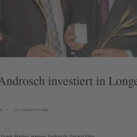
ndrosch investiert in Long
19
TLL LONGEVITYLABS
ck, Frank Madeo, Hannes Androsch, Gerald Sitte