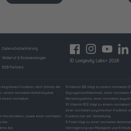
Datenschutzerklärung
Facebook
Instagram
YouTube
https:
Widerruf & Rücksendungen
© Longevity Labs+ 2026
B2B Partners
n kognitiven Funktion, dem Schutz der
9 Vitamin B6 trägt zu einem normalen 
el, einem normalen Kohlenhydrat-
Glycogenstoffwechsel, einer normalen
nd einem normalen
Nervensystems, einer normalen psychis
10 Vitamin B12 trägt zu einem normalen
einer normalen psychischen Funktion u
n Herzfunktion, sowie einer normalen
Funktion bei der Zellteilung.
 bei.
11 Folat trägt zu einer normalen Amino
tems bei.
Verringerung von Müdigkeit und Ermüdung