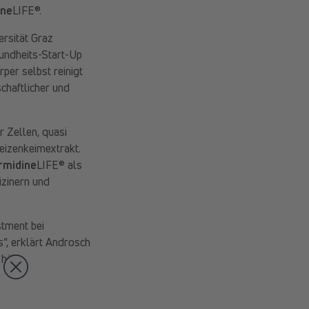
ine
LIFE®.
rsität Graz
sundheits-Start-Up
per selbst reinigt
chaftlicher und
 Zellen, quasi
eizenkeimextrakt.
rmidine
LIFE® als
izinern und
stment bei
“, erklärt Androsch
hält.