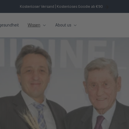
Kostenloser Versand | Kostenloses Goodie ab €90
gesundheit
Wissen
About us