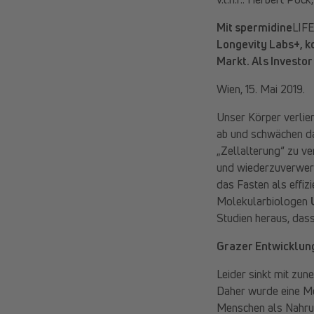
Mit spermidine
LIF
Longevity Labs+, k
Markt. Als Investo
Wien, 15. Mai 2019.
Unser Körper verliert
ab und schwächen d
„Zellalterung“ zu ve
und wiederzuverwert
das Fasten als effiz
Molekularbiologen
Studien heraus, dass
Grazer Entwicklun
Leider sinkt mit zu
Daher wurde eine Me
Menschen als Nahrun