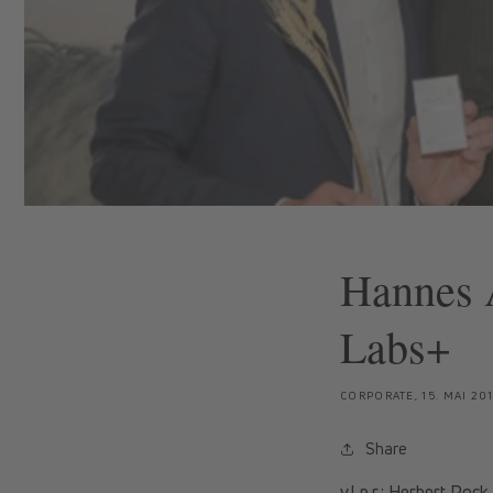
Hannes A
Labs+
CORPORATE,
15. MAI 20
Share
v.l.n.r.: Herbert Po