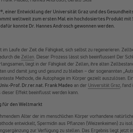
E®
, einer Entwicklung der Universität Graz und des Gesundheit
ommt weltweit zum ersten Mal ein hochdosiertes Produkt mit 
r dafür konnte Dr. Hannes Androsch gewonnen werden.
 im Laufe der Zeit die Fähigkeit, sich selbst zu regenerieren. Zell
adurch die
Zellen
. Dieser Prozess lässt sich beeinflussen! Der Sch
rlangsamen, liegt in der Fähigkeit der Zellen, ihre alten Zellbestan
en und damit jung und gesund zu bleiben – der sogenannten „Auto
ienteste Methode, die Autophagie im Körper gezielt auszulösen. Ei
Univ.-Prof. Dr.rer.nat. Frank Madeo
an der
Universität Graz
, fand
 dieser Effekt beeinflusst werden kann.
g für den Weltmarkt
nehmendem Alter der im menschlichen Körper vorhandene natürlic
thode entwickelt, Spermidin aus Pflanzen (Weizenkeimen) zu iso
gsergänzung zur Verfügung zu stellen. Das Ergebnis liegt jetzt 