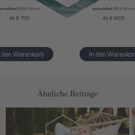
permidine
spermidine
LIFE
® Mood+
LIFE
® Boost+
Normaler
Ab € 71,10
Normaler
Ab € 80,10
Preis
Preis
Ähnliche Beitrage