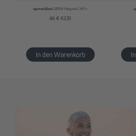
spermidine
s
LIFE
® Original 365+
Normaler
Ab € 62,10
Preis