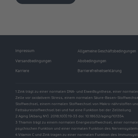
Impressum
Allgemeine Geschäftsbedingungen
Versandbedingungen
Abobedingungen
Karriere
Barrierefreiheitserklärung
1 Zink trägt zu einer normalen DNA- und Eiweißsynthese, einer normale
Zelle vor oxidativem Stress, einem normalen Säure-Basen-Stoffwechs
Stoffwechsel, einem normalen Stoffwechsel von Makro-nährstoffen u
Fettsäurestoffwechsel bei und hat eine Funktion bei der Zellteilung.
2 Aging (Albany NY). 2018;10(1):19-33 doi: 10.18632/aging/101354.
3 Thiamin trägt zu einem normalen Energiestoffwechsel, einer normale
psychischen Funktion und einer normalen Funktion des Nervensystems
4 Vitamin C und Zink tragen zu einer normalen Funktion des Immunsys