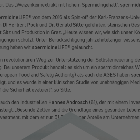
or. Das „Weizenkeimextrakt mit hohem Spermidingehalt“,
spermid
ermidine
LIFE® von dem 2016 als Spin-off der Karl-Franzens-Unive
on
DI Herbert Pock
und
Dr. Gerald Sitte
geführten, steirischen Ge
t Sitz und Produktion in Graz. „Heute wissen wir, wie sich unser Kör
igungen schützt. Unter Berücksichtigung jahrzehntelanger wissens
hung haben wir
spermidine
LIFE® gelauncht.
nen revolutionären Weg zur Unterstützung der Selbsterneuerung der
ng. Bei unserem Produkt handelt es sich um ein spermidinreiches W
uropean Food and Safety Authority) als auch die AGES haben
spe
t, und es wurde in einer klinischen Studie von unabhängigen Med
die Sicherheit evaluiert“, so Sitte.
 auch den Industriellen
Hannes Androsch
(81), der mit einem Inve
nsteigt. „Gesunde Zellen sind die Grundlage eines gesunden Lebens
nvestment, mit dem er nun 51 Prozent der Anteile am Unternehmen 