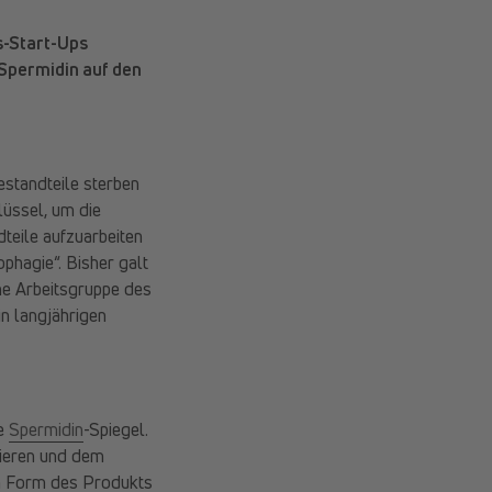
s-Start-Ups
Spermidin auf den
bestandteile sterben
lüssel, um die
dteile aufzuarbeiten
phagie“. Bisher galt
ne Arbeitsgruppe des
 in langjährigen
he
Spermidin
-Spiegel.
lieren und dem
in Form des Produkts