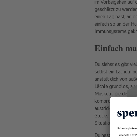
im Vorbeigehen auf
geschätzt zu werden,
einen Tag hast, an d
einfach so an der Ha
Immunsysteme gekräf
Einfach mal
Du siehst es gibt vie
selbst ein Lächeln a
anstatt dich von äu
Lächle grundlos, auc
Muskeln, die deine 
kompromisslos, solan
austricksen. Sobald d
Glückshormon hellt d
Situation.
Du hast ein kraftvol