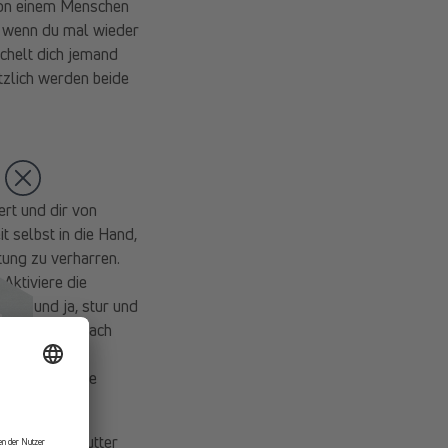
Von einem Menschen
t, wenn du mal wieder
ächelt dich jemand
tzlich werden beide
ert und dir von
 selbst in die Hand,
ung zu verharren.
Aktiviere die
ert und ja, stur und
er Gehirn einfach
enn dieses
weise auf deine
wahres Kraftfutter