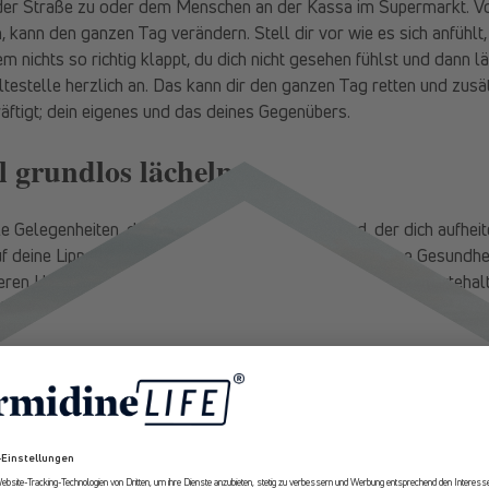
 der Straße zu oder dem Menschen an der Kassa im Supermarkt. 
 kann den ganzen Tag verändern. Stell dir vor wie es sich anfühl
em nichts so richtig klappt, du dich nicht gesehen fühlst und dann l
ltestelle herzlich an. Das kann dir den ganzen Tag retten und zusä
tigt; dein eigenes und das deines Gegenübers.
 grundlos lächeln
le Gelegenheiten, doch warte nicht auf einen Grund, der dich aufheit
uf deine Lippen zaubert. Nimm deine Stimmung und deine Gesundheit
ßeren Umständen abhängig zu machen und passiv in einer Wartehalt
h und besonders dann, wenn es dir gerade besonders schwerfällt. 
Mundwinkel hochziehen und halte diese Muskelkontraktion konzentri
10% Rabatt
ge bis dein Gehirn Dopamin freisetzt. Du weißt ja, wir können uns
er Dopaminspiegel steigt, fällt das Lächeln gleich viel leichter, d
eine Stimmung auf und verhilft dir zu einer neuen, positiven Sicht
Erhalte ab sofort
exklusive Angebote
und Expertenempfehlungen rund um
Longevity aus erster Hand.
les Werkzeug in der Tasche bzw. im Gesicht. Jedes Lächeln ist ein 