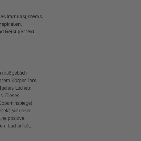
seres Immunsystems.
nspiralen,
d Geist perfekt
en maßgeblich
serem Körper. Ihre
nfaches Lächeln,
s. Dieses
Dopaminspiegel
irekt auf unser
ne positive
nem Lachanfall,