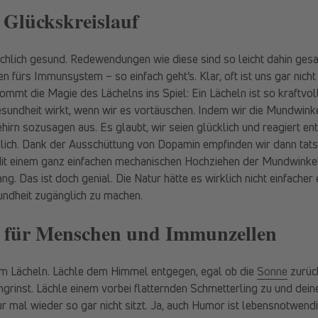
 Glückskreislauf
ächlich gesund. Redewendungen wie diese sind so leicht dahin gesa
en fürs Immunsystem – so einfach geht’s. Klar, oft ist uns gar nich
ommt die Magie des Lächelns ins Spiel: Ein Lächeln ist so kraftvol
esundheit wirkt, wenn wir es vortäuschen. Indem wir die Mundwink
ehirn sozusagen aus. Es glaubt, wir seien glücklich und reagiert en
hlich. Dank der Ausschüttung von Dopamin empfinden wir dann tats
Mit einem ganz einfachen mechanischen Hochziehen der Mundwinke
ng. Das ist doch genial. Die Natur hätte es wirklich nicht einfacher 
ndheit zugänglich zu machen.
e für Menschen und Immunzellen
m Lächeln. Lächle dem Himmel entgegen, egal ob die
Sonne
zurück
rinst. Lächle einem vorbei flatternden Schmetterling zu und dein
r mal wieder so gar nicht sitzt. Ja, auch Humor ist lebensnotwen