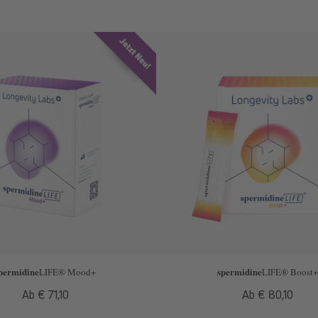
permidine
spermidine
LIFE
® Mood+
LIFE
® Boost+
Normaler
Ab € 71,10
Normaler
Ab € 80,10
Preis
Preis