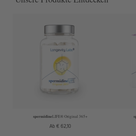
spermidine
s
LIFE
® Original 365+
Normaler
Ab € 62,10
Preis