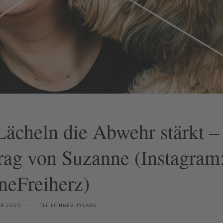
ächeln die Abwehr stärkt –
rag von Suzanne (Instagram
eFreiherz)
ER 2020
TLL LONGEVITYLABS