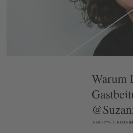
Warum L
Gastbeit
@Suzann
IMMUNITY+,
2. DEZEMB