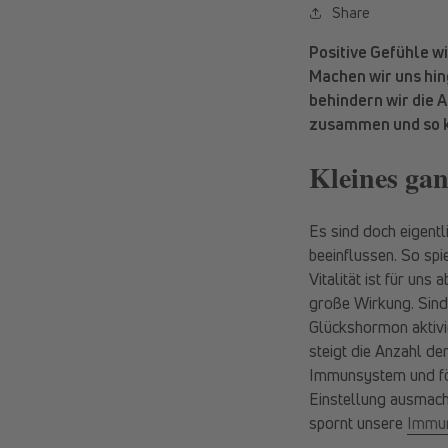
Share
Positive Gefühle w
Machen wir uns hin
behindern wir die 
zusammen und so k
Kleines ga
Es sind doch eigentl
beeinflussen. So spie
Vitalität ist für un
große Wirkung. Sind
Glückshormon aktivi
steigt die Anzahl de
Immunsystem und för
Einstellung ausmacht
spornt unsere
Immun