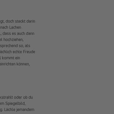
gt, doch steckt darin
t nach Lachen
l, dass es auch dann
el hochziehen,
tsprechend so, als
ächlich echte Freude
l kommt ein
einrichten können,
strahlt oder ob du
em Spiegelbild,
dig. Lächle jemandem