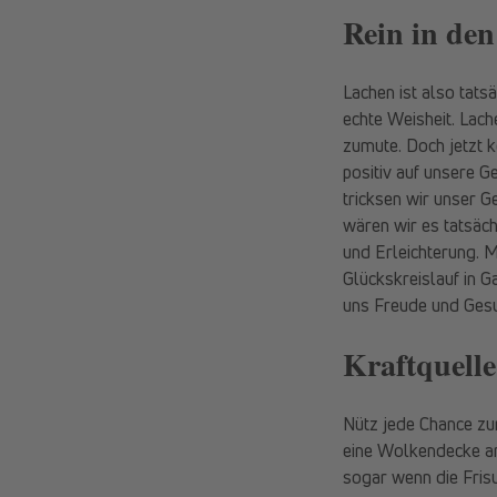
Rein in den
Lachen ist also tats
echte Weisheit. Lach
zumute. Doch jetzt k
positiv auf unsere G
tricksen wir unser G
wären wir es tatsäc
und Erleichterung. 
Glückskreislauf in Ga
uns Freude und Gesu
Kraftquell
Nütz jede Chance zu
eine Wolkendecke ang
sogar wenn die Frisu