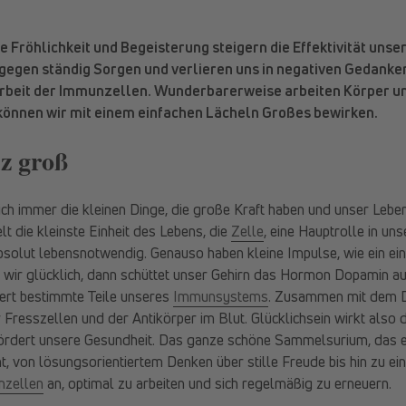
ie Fröhlichkeit und Begeisterung steigern die Effektivität un
gegen ständig Sorgen und verlieren uns in negativen Gedanke
Arbeit der Immunzellen. Wunderbarerweise arbeiten Körper un
önnen wir mit einem einfachen Lächeln Großes bewirken.
nz groß
ich immer die kleinen Dinge, die große Kraft haben und unser Leb
lt die kleinste Einheit des Lebens, die
Zelle
, eine Hauptrolle in un
s absolut lebensnotwendig. Genauso haben kleine Impulse, wie ein ei
 wir glücklich, dann schüttet unser Gehirn das Hormon Dopamin au
ert bestimmte Teile unseres
Immunsystems
. Zusammen mit dem 
r Fresszellen und der Antikörper im Blut. Glücklichsein wirkt also d
dert unsere Gesundheit. Das ganze schöne Sammelsurium, das ei
, von lösungsorientiertem Denken über stille Freude bis hin zu ei
zellen
an, optimal zu arbeiten und sich regelmäßig zu erneuern.