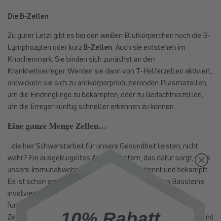
Die B-Zellen
Zu guter Letzt gibt es bei den weißen Blutkörperchen noch die B-
Lymphozyten oder kurz
B-Zellen
. Auch sie entstehen im
Knochenmark. Sie binden sich zunächst an den
Krankheitserreger. Werden sie dann von T-Helferzellen aktiviert,
entwickeln sie sich zu antikörperproduzierenden Plasmazellen,
um die Eindringlinge zu bekämpfen, oder zu Gedächtniszellen,
um die Erreger künftig schneller erkennen zu können.
Eine ganze Menge Zellen…
…die hier Schwerstarbeit für unsere Gesundheit leisten, nicht
wahr? Ein ausgeklügeltes Abwehrsystem, das dafür sorgt, dass
unsere Immunabwehr Krankheitserreger erkennt und bekämpft.
Es ist schon erstaunlich wie viele unserer kleinsten Bausteine
involviert sind, damit unser Immunsystem einwandfrei
funktioniert. Klar ist somit, dass bei der Immunantwort unsere
10% Rabatt
Zellen eine wichtige Rolle spielen. Wollen wir also lange gesund