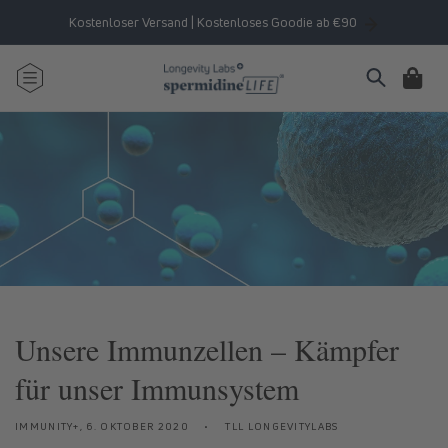
Direkt
zum
Kostenloser Versand | Kostenloses Goodie ab €90
Inhalt
Warenkorb
Unsere Immunzellen – Kämpfer
für unser Immunsystem
IMMUNITY+,
6. OKTOBER 2020
TLL LONGEVITYLABS