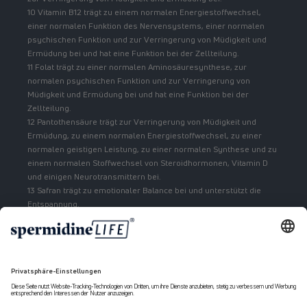
10 Vitamin B12 trägt zu einem normalen Energiestoffwechsel,
einer normalen Funktion des Nervensystems, einer normalen
psychischen Funktion und zur Verringerung von Müdigkeit und
Ermüdung bei und hat eine Funktion bei der Zellteilung.
11 Folat trägt zu einer normalen Aminosäuresynthese, zur
normalen psychischen Funktion und zur Verringerung von
Müdigkeit und Ermüdung bei und hat eine Funktion bei der
Zellteilung.
12 Pantothensäure trägt zur Verringerung von Müdigkeit und
Ermüdung, zu einem normalen Energiestoffwechsel, zu einer
normalen geistigen Leistung, zu einer normalen Synthese und zu
einem normalen Stoffwechsel von Steroidhormonen, Vitamin D
und einigen Neurotransmittern bei.
13 Safran trägt zu emotionaler Balance bei und unterstützt die
Entspannung.