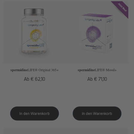
spermidine
LIFE
® Original 365+
spermidine
LIFE
® Mood+
Normaler
Ab € 62,10
Normaler
Ab € 71,10
Preis
Preis