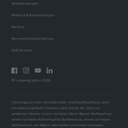
Abobedingungen
Widerruf & Rücksendungen
Karriere
Barrierefreiheitserklärung
B2B Partners
Facebook
Instagram
YouTube
https://www.linkedin.com/showcase/spermidinelif
© Longevity Labs+ 2026
1 Zink trägt zu einer normalen DNA- und Eiweißsynthese, einer
normalen kognitiven Funktion, dem Schutz der Zelle vor
oxidativem Stress, einem normalen Säure-Basen-Stoffwechsel,
einem normalen Kohlenhydrat-Stoffwechsel, einem normalen
Stoffwechsel von Makro-nährstoffen und einem normalen