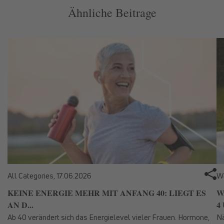
Ähnliche Beitrage
All Categories,
17.06.2026
We
KEINE ENERGIE MEHR MIT ANFANG 40: LIEGT ES
W
AN D...
4 
Ab 40 verändert sich das Energielevel vieler Frauen. Hormone,
Nä