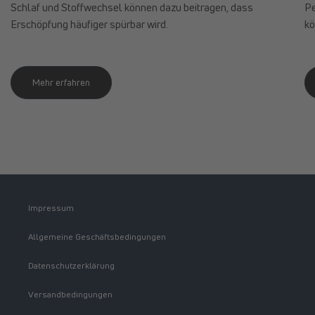
Schlaf und Stoffwechsel können dazu beitragen, dass
Pe
Erschöpfung häufiger spürbar wird.
kö
Mehr erfahren
Impressum
Allgemeine Geschäftsbedingungen
Datenschutzerklärung
Versandbedingungen