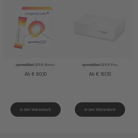
spermidine
LIFE
® Boost+
spermidine
LIFE
® Pro+
Normaler
Ab € 80,10
Normaler
Ab € 161,10
Preis
Preis