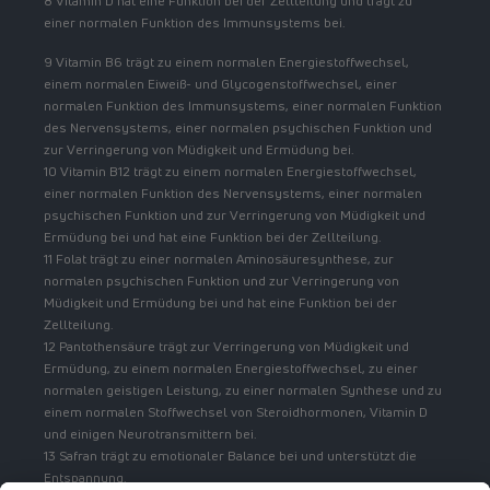
8 Vitamin D hat eine Funktion bei der Zellteilung und trägt zu
einer normalen Funktion des Immunsystems bei.
9 Vitamin B6 trägt zu einem normalen Energiestoffwechsel,
einem normalen Eiweiß- und Glycogenstoffwechsel, einer
normalen Funktion des Immunsystems, einer normalen Funktion
des Nervensystems, einer normalen psychischen Funktion und
zur Verringerung von Müdigkeit und Ermüdung bei.
10 Vitamin B12 trägt zu einem normalen Energiestoffwechsel,
einer normalen Funktion des Nervensystems, einer normalen
psychischen Funktion und zur Verringerung von Müdigkeit und
Ermüdung bei und hat eine Funktion bei der Zellteilung.
11 Folat trägt zu einer normalen Aminosäuresynthese, zur
normalen psychischen Funktion und zur Verringerung von
Müdigkeit und Ermüdung bei und hat eine Funktion bei der
Zellteilung.
12 Pantothensäure trägt zur Verringerung von Müdigkeit und
Ermüdung, zu einem normalen Energiestoffwechsel, zu einer
normalen geistigen Leistung, zu einer normalen Synthese und zu
einem normalen Stoffwechsel von Steroidhormonen, Vitamin D
und einigen Neurotransmittern bei.
13 Safran trägt zu emotionaler Balance bei und unterstützt die
Entspannung.