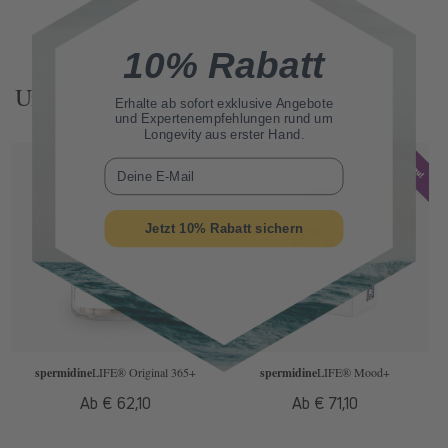
Zurück zum Blog
10% Rabatt
Unsere Produkte Entdecken
Erhalte ab sofort
exklusive Angebote
und Expertenempfehlungen rund um
Longevity aus erster Hand.
E-Mail
Jetzt 10% Rabatt sichern
spermidine
LIFE
® Original 365+
spermidine
LIFE
® Mood+
Normaler
Ab € 62,10
Normaler
Ab € 71,10
Preis
Preis