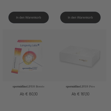
spermidine
LIFE
® Boost+
spermidine
LIFE
® Pro+
Normaler
Ab € 80,10
Normaler
Ab € 161,10
Preis
Preis