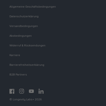
Allgemeine Geschäftsbedingungen
Datenschutzerklärung
Versandbedingungen
Abobedingungen
Widerruf & Rücksendungen
Karriere
Barrierefreiheitserklärung
B2B Partners
Facebook
Instagram
YouTube
https://www.linkedin.com/showcase/spermidinelif
© Longevity Labs+ 2026