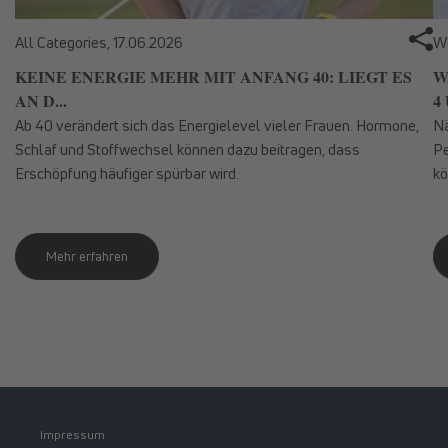
All Categories,
17.06.2026
We
KEINE ENERGIE MEHR MIT ANFANG 40: LIEGT ES
W
AN D...
4 
Ab 40 verändert sich das Energielevel vieler Frauen. Hormone,
Nä
Schlaf und Stoffwechsel können dazu beitragen, dass
Pe
Erschöpfung häufiger spürbar wird.
kö
Mehr erfahren
Impressum