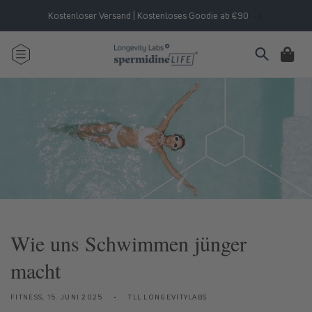
Direkt
zum
Kostenloser Versand | Kostenloses Goodie ab €90
Inhalt
Warenkorb
Wie uns Schwimmen jünger
macht
FITNESS,
15. JUNI 2025
TLL LONGEVITYLABS