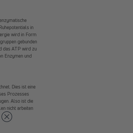
t enzymatische
uhepotentials in
ergie wird in Form
atgruppen gebunden
nd das ATP wird zu
von Enzymen und
net. Dies ist eine
ieses Prozesses
en. Also ist die
en nicht arbeiten