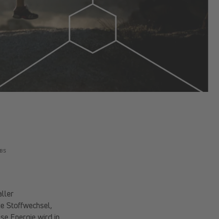
BS
aller
ie Stoffwechsel,
se Energie wird in