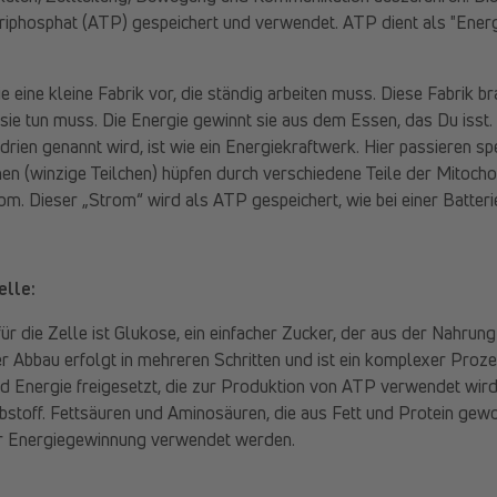
iphosphat (ATP) gespeichert und verwendet. ATP dient als "Ener
ie eine kleine Fabrik vor, die ständig arbeiten muss. Diese Fabrik b
e sie tun muss. Die Energie gewinnt sie aus dem Essen, das Du isst
ndrien genannt wird, ist wie ein Energiekraftwerk. Hier passieren s
en (winzige Teilchen) hüpfen durch verschiedene Teile der Mitocho
rom. Dieser „Strom“ wird als ATP gespeichert, wie bei einer Batteri
elle:
für die Zelle ist Glukose, ein einfacher Zucker, der aus der Nahr
r Abbau erfolgt in mehreren Schritten und ist ein komplexer Proze
ird Energie freigesetzt, die zur Produktion von ATP verwendet wird
eibstoff. Fettsäuren und Aminosäuren, die aus Fett und Protein ge
ur Energiegewinnung verwendet werden.