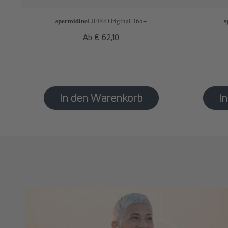
spermidine
s
LIFE
® Original 365+
Normaler
Ab € 62,10
Preis