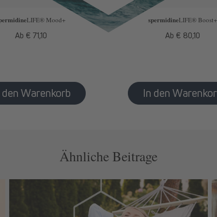
permidine
spermidine
LIFE
® Mood+
LIFE
® Boost+
Normaler
Ab € 71,10
Normaler
Ab € 80,10
Preis
Preis
Ähnliche Beitrage