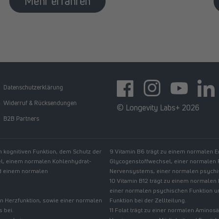
Mehr erfahren
Datenschutzerklärung
Facebook
Instagram
YouTube
https:
Widerruf & Rücksendungen
© Longevity Labs+ 2026
B2B Partners
n kognitiven Funktion, dem Schutz der
9 Vitamin B6 trägt zu einem normalen 
el, einem normalen Kohlenhydrat-
Glycogenstoffwechsel, einer normalen
nd einem normalen
Nervensystems, einer normalen psychis
10 Vitamin B12 trägt zu einem normalen
einer normalen psychischen Funktion u
n Herzfunktion, sowie einer normalen
Funktion bei der Zellteilung.
 bei.
11 Folat trägt zu einer normalen Amino