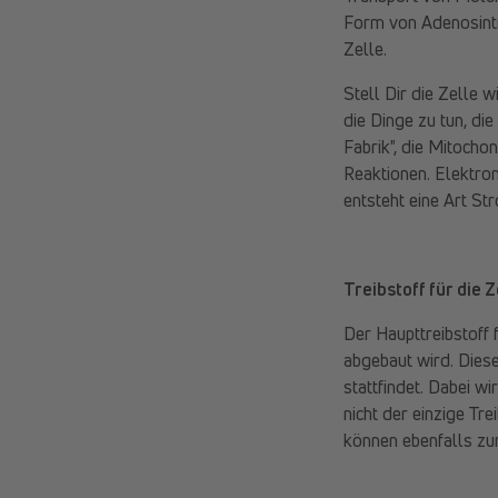
Form von Adenosintr
Zelle.
Stell Dir die Zelle w
die Dinge zu tun, di
Fabrik", die Mitocho
Reaktionen. Elektron
entsteht eine Art St
Treibstoff für die Z
Der Haupttreibstoff 
abgebaut wird. Diese
stattfindet. Dabei w
nicht der einzige Tr
können ebenfalls z