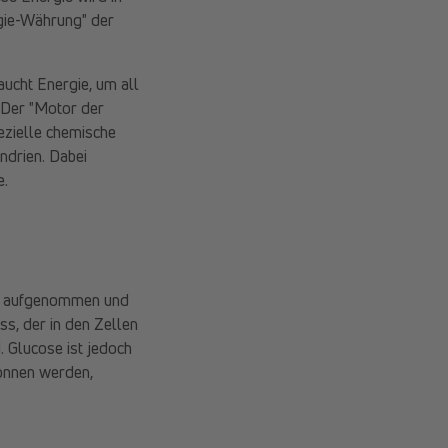
gie-Währung" der
raucht Energie, um all
. Der "Motor der
pezielle chemische
ndrien. Dabei
e.
ung aufgenommen und
ss, der in den Zellen
. Glucose ist jedoch
wonnen werden,