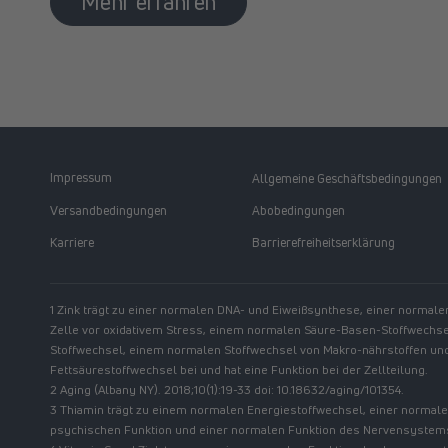
Mehr erfahren
Impressum
Allgemeine Geschäftsbedingungen
Versandbedingungen
Abobedingungen
Karriere
Barrierefreiheitserklärung
1 Zink trägt zu einer normalen DNA- und Eiweißsynthese, einer normale
Zelle vor oxidativem Stress, einem normalen Säure-Basen-Stoffwechs
Stoffwechsel, einem normalen Stoffwechsel von Makro-nährstoffen u
Fettsäurestoffwechsel bei und hat eine Funktion bei der Zellteilung.
2 Aging (Albany NY). 2018;10(1):19-33 doi: 10.18632/aging/101354.
3 Thiamin trägt zu einem normalen Energiestoffwechsel, einer normale
psychischen Funktion und einer normalen Funktion des Nervensystems