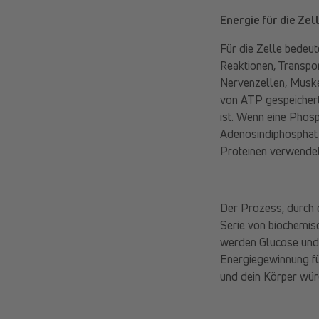
Energie für die Zel
Für die Zelle bedeut
Reaktionen, Transpo
Nervenzellen, Muske
von ATP gespeicher
ist. Wenn eine Phos
Adenosindiphosphat
Proteinen verwendet
Der Prozess, durch d
Serie von biochemis
werden Glucose und 
Energiegewinnung für
und dein Körper würde