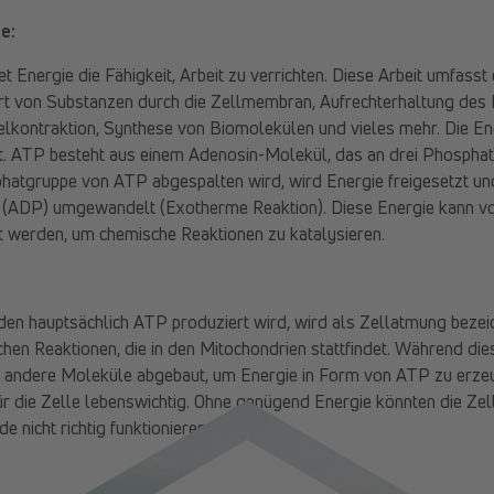
le:
et Energie die Fähigkeit, Arbeit zu verrichten. Diese Arbeit umfass
rt von Substanzen durch die Zellmembran, Aufrechterhaltung des R
lkontraktion, Synthese von Biomolekülen und vieles mehr. Die En
t. ATP besteht aus einem Adenosin-Molekül, das an drei Phosph
phatgruppe von ATP abgespalten wird, wird Energie freigesetzt u
 (ADP) umgewandelt (Exotherme Reaktion). Diese Energie kann 
 werden, um chemische Reaktionen zu katalysieren.
en hauptsächlich ATP produziert wird, wird als Zellatmung bezeich
chen Reaktionen, die in den Mitochondrien stattfindet. Während d
andere Moleküle abgebaut, um Energie in Form von ATP zu erzeug
 die Zelle lebenswichtig. Ohne genügend Energie könnten die Zell
 nicht richtig funktionieren.