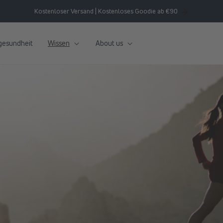
Kostenloser Versand | Kostenloses Goodie ab €90
gesundheit
Wissen
About us