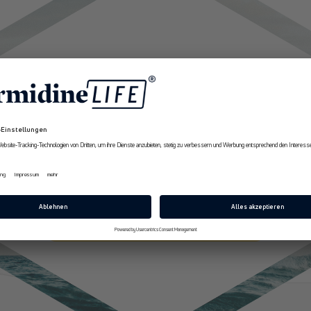
Zurück zum Blog
10% Rabatt
Erhalte ab sofort
exklusive Angebote
und Expertenempfehlungen rund um
Longevity aus erster Hand.
E-Mail
Jetzt 10% Rabatt sichern