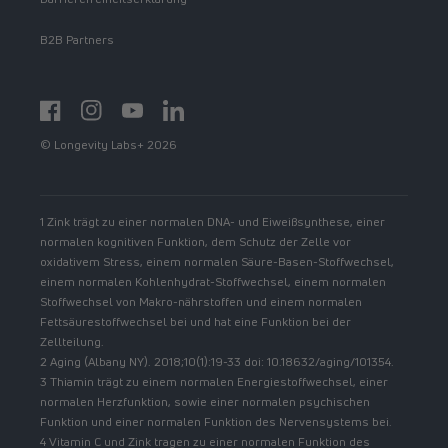
B2B Partners
Facebook
Instagram
YouTube
https://www.linkedin.com/showcase/spermidinelif
© Longevity Labs+ 2026
1 Zink trägt zu einer normalen DNA- und Eiweißsynthese, einer
normalen kognitiven Funktion, dem Schutz der Zelle vor
oxidativem Stress, einem normalen Säure-Basen-Stoffwechsel,
einem normalen Kohlenhydrat-Stoffwechsel, einem normalen
Stoffwechsel von Makro-nährstoffen und einem normalen
Fettsäurestoffwechsel bei und hat eine Funktion bei der
Zellteilung.
2 Aging (Albany NY). 2018;10(1):19-33 doi: 10.18632/aging/101354.
3 Thiamin trägt zu einem normalen Energiestoffwechsel, einer
normalen Herzfunktion, sowie einer normalen psychischen
Funktion und einer normalen Funktion des Nervensystems bei.
4 Vitamin C und Zink tragen zu einer normalen Funktion des