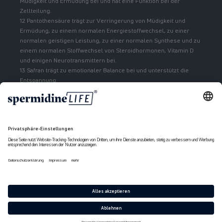
Müdigkeit und Ermüdung bei und hat eine Funktion bei der
Zellteilung.
12 Pantothensäure trägt zur Verringerung von Müdigkeit und
Ermüdung, zu einem normalen Energiestoffwechsel, zu einer
normalen geistigen Leistung, zu einer normalen Synthese und zu
einem normalen Stoffwechsel von Steroidhormonen, Vitamin D
und einigen Neurotransmittern bei.
13 Safran trägt zu emotionaler Balance bei und unterstützt die
Entspannung.
Zahlungsmethoden