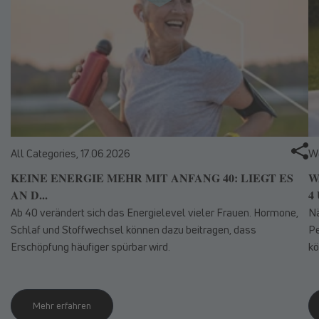
All Categories,
17.06.2026
We
KEINE ENERGIE MEHR MIT ANFANG 40: LIEGT ES
W
AN D...
4 
Ab 40 verändert sich das Energielevel vieler Frauen. Hormone,
Nä
Schlaf und Stoffwechsel können dazu beitragen, dass
Pe
Erschöpfung häufiger spürbar wird.
kö
Mehr erfahren