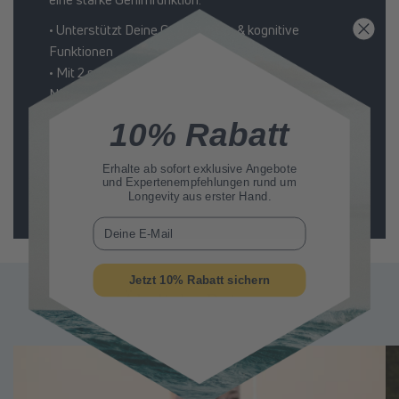
• Unterstützt Deine Gehirnzellen & kognitive
Funktionen
• Mit 2 mg Spermidin und weiteren wichtigen
Nährstoffen wie Safran, Zink und Brahmi
• 100% natürliches Spermidin & klinisch getestet²
10% Rabatt
Erhalte ab sofort
exklusive Angebote
Jetzt kaufen
und Expertenempfehlungen rund um
Longevity aus erster Hand.
E-Mail
Jetzt 10% Rabatt sichern
Ähnliche Beitrage