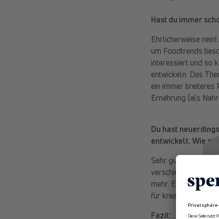
Hast du immer scho
Ehrlicherweise nein!
um Foodtrends besch
interessiert und so
entwickeln. Das The
ein immer breiteres 
Ernährung (als Nahr
Du hast neuerdings
entwickelt. Wie si
Sehr gut, die versc
verschiedene Rezeptk
mehr. Eine neue Idee
für kreative Umsetz
Fazit: