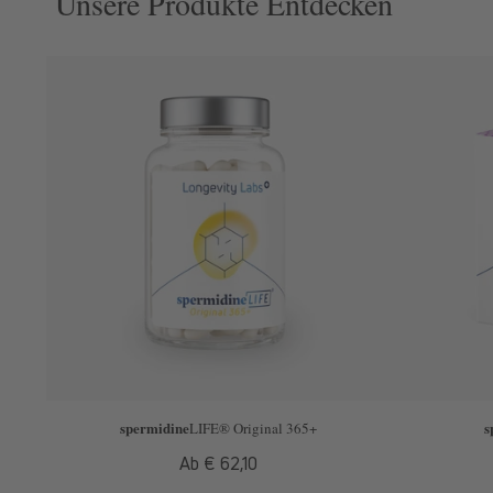
Unsere Produkte Entdecken
spermidine
s
LIFE
® Original 365+
Normaler
Ab € 62,10
Preis