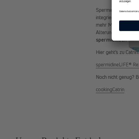
Spermidin ist ein na
integrieren oder ei
mehr Menschen, vielf
Alterungsprozess zu
spermidine
LIFE® zu
Hier geht’s zu Catri
spermidineLIFE® Re
Noch nicht genug? B
cookingCatrin