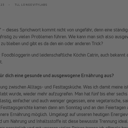
023
TLL LONGEVITYLABS
t“ – dieses Sprichwort kommt nicht von ungefähr, denn eine ständig
fristig zu vielen Problemen führen. Wie kann man sich also ausg
 zu bleiben und gibt es da den ein oder anderen Trick?
Foodbloggerin und leidenschaftliche Köchin Catrin, auch bekannt 
t.
für dich eine gesunde und ausgewogene Ernährung aus?
ung zwischen Alltags- und Festtagsküche. Was ich damit meine i
lebt wurde, wieder mehr aufzugreifen. Man hat fünf bis eher sech
astig, einfacher und auch weniger gegessen, eine vegetarische, s
. Festtagsgerichte kamen dann am Sonntag und an den Feiertagen a
ere Ernährung möglich. Umgelegt auf unseren heutigen Energiev
d um Nahrung und Inhaltsstoffe ist diese bewusste Trennung ideal
 mir persönlich und mit unseren vielen Reisen trenne ich oftmals b