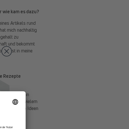
r wie kam es dazu?
ines Artikels rund
at mich nachhaltig
gehalt zu
schaft und bekommt
 bewusst in meine
he Rezepte
der Küche und in
ressings und vielem
bt noch einige Ideen