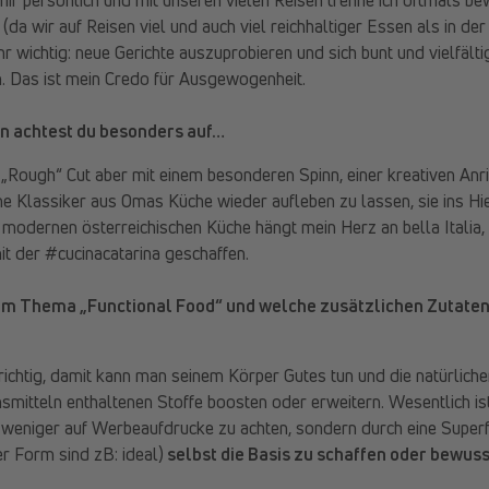
da wir auf Reisen viel und auch viel reichhaltiger Essen als in der 
hr wichtig: neue Gerichte auszuprobieren und sich bunt und vielfälti
n. Das ist mein Credo für Ausgewogenheit.
n achtest du besonders auf…
 „Rough“ Cut aber mit einem besonderen Spinn, einer kreativen An
e Klassiker aus Omas Küche wieder aufleben zu lassen, sie ins Hie
 modernen österreichischen Küche hängt mein Herz an bella Italia, 
it der #cucinacatarina geschaffen.
em Thema „Functional Food“ und welche zusätzlichen Zutaten
richtig, damit kann man seinem Körper Gutes tun und die natürliche
mitteln enthaltenen Stoffe boosten oder erweitern. Wesentlich ist
o weniger auf Werbeaufdrucke zu achten, sondern durch eine Sup
er Form sind zB: ideal)
selbst die Basis zu schaffen oder bewus