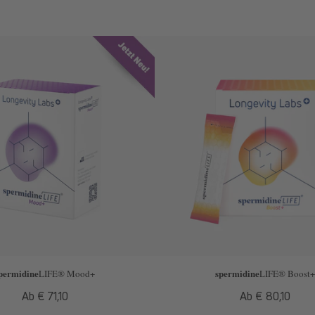
permidine
spermidine
LIFE
® Mood+
LIFE
® Boost+
Normaler
Ab € 71,10
Normaler
Ab € 80,10
Preis
Preis