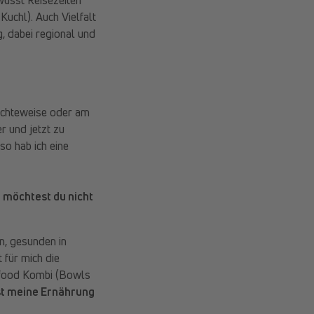
Kuchl). Auch Vielfalt
g, dabei regional und
richteweise oder am
r und jetzt zu
so hab ich eine
 möchtest du nicht
n, gesunden in
 für mich die
erfood Kombi (Bowls
st meine Ernährung