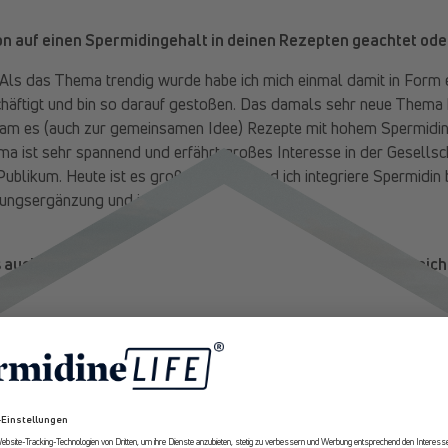
n auf einen Spermidingehalt in deinen Rezepten geachtet ode
 Als das Thema trendig wurde habe ich mich einmal damit in Form e
äftigt und bin so darauf gestoßen. Das damals sehr neue Thema h
 kam es (auch zur gemeinsamen Idee) Rezepte mit hohem Spermidin
ma ist sehr spannend und erfährt großes Interesse in der Gesell
Publikum. Heute ist es großes Thema und ich integriere Spermidin
ungsergänzung und in Rezepten).
 auch mit unseren spermidine
LIFE
® Produkten spermidinreic
nd deine Erfahrungen damit?
10% Rabatt
hiedenen
spermidine
LIFE® Produkte lassen sich sehr vielfältig in 
reationen integrieren. Sie eignen sich zum Backen, in Glasuren, D
 wäre eine kreative Mocktail-Serie mit
spermidine
LIFE® und es gi
Erhalte ab sofort
exklusive Angebote
ungen.
und Expertenempfehlungen rund um
Longevity aus erster Hand.