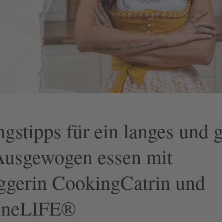
gstipps für ein langes und 
Ausgewogen essen mit
ggerin CookingCatrin und
ineLIFE®