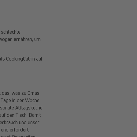
 schlechte
ewogen ernähren, um
als CookingCatrin auf
st das, was zu Omas
s Tage in der Woche
aisonale Alltagsküche
uf den Tisch. Damit
erbrauch und unser
 und erfordert
ewusst Reisezeiten