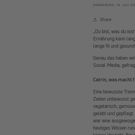
ERNÄHRUNG,
19. JULI 2
Share
„Du bist, was du iss
Ernährung kann lang
lange fit und gesund
Genau das haben wir 
Social Media, gefrag
Catrin, was macht 
Eine bewusste Trenn
Zeiten unbewusst ge
vegetarisch, gemüsel
gelebt und gepflegt
war eine ausgewogen
heutiges Wissen run
keinen Verzicht. Bei