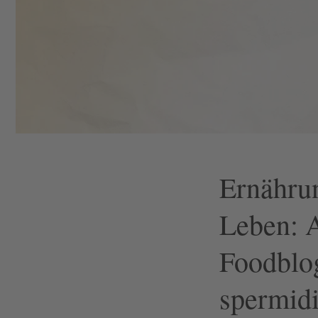
Ernährun
Leben: 
Foodblo
spermid