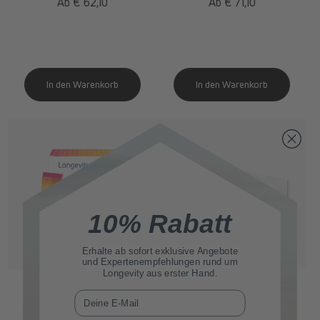
Normaler
Ab € 62,10
Normaler
Ab € 71,10
Preis
Preis
10% Rabatt
Erhalte ab sofort
exklusive Angebote
und Expertenempfehlungen rund um
Longevity aus erster Hand.
spermidine
LIFE
® Boost+
spermidine
LIFE
® Pro+
E-Mail
Normaler
Ab € 80,10
Normaler
Ab € 161,10