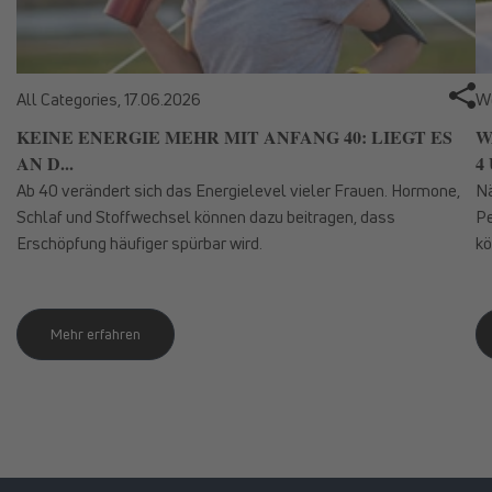
All Categories,
17.06.2026
We
KEINE ENERGIE MEHR MIT ANFANG 40: LIEGT ES
W
AN D...
4 
Ab 40 verändert sich das Energielevel vieler Frauen. Hormone,
Nä
Schlaf und Stoffwechsel können dazu beitragen, dass
Pe
Erschöpfung häufiger spürbar wird.
kö
Mehr erfahren