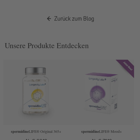
Zurück zum Blog
Unsere Produkte Entdecken
spermidine
LIFE
® Original 365+
spermidine
LIFE
® Mood+