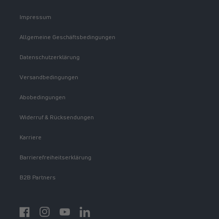
Impressum
Allgemeine Geschäftsbedingungen
Datenschutzerklärung
Versandbedingungen
Abobedingungen
Widerruf & Rücksendungen
Karriere
Barrierefreiheitserklärung
B2B Partners
Facebook
Instagram
YouTube
https://www.linkedin.com/showcase/spermidinelif