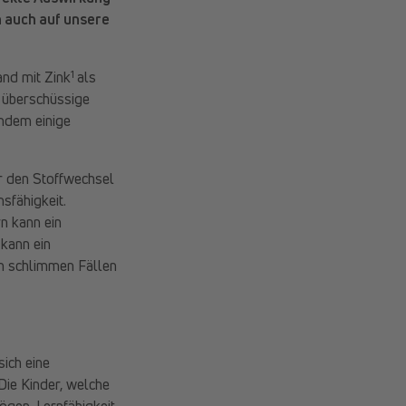
 auch auf unsere
1
and mit Zink
als
r überschüssige
indem einige
für den Stoffwechsel
sfähigkeit.
n kann ein
kann ein
n schlimmen Fällen
sich eine
Die Kinder, welche
ögen, Lernfähigkeit