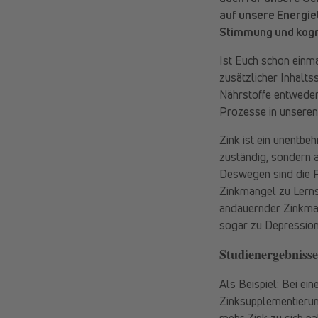
auf unsere Energie
Stimmung und kogni
Ist Euch schon einma
zusätzlicher Inhalts
Nährstoffe entweder 
Prozesse in unseren 
Zink ist ein unentbeh
zuständig, sondern 
Deswegen sind die F
Zinkmangel zu Lerns
andauernder Zinkman
sogar zu Depression
Studienergebnisse
Als Beispiel: Bei ein
Zinksupplementierung
mehr Zink zu sich n