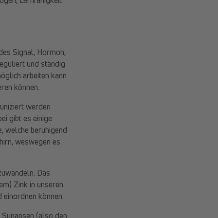
Jedes Signal, Hormon,
guliert und ständig
möglich arbeiten kann
eren können.
uniziert werden
i gibt es einige
e, welche beruhigend
ehirn, weswegen es
umzuwandeln. Das
em) Zink in unseren
d einordnen können.
n Synapsen (also den