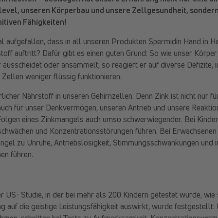
level, unseren Körperbau und unsere Zellgesundheit, sondern
tiven Fähigkeiten!
l aufgefallen, dass in all unseren Produkten Spermidin Hand in H
stoff auftritt? Dafür gibt es einen guten Grund: So wie unser Körpe
ausscheidet oder ansammelt, so reagiert er auf diverse Defizite, 
Zellen weniger flüssig funktionieren.
rlicher Nährstoff in unseren Gehirnzellen. Denn Zink ist nicht nur 
auch für unser Denkvermögen, unseren Antrieb und unsere Reaktion
olgen eines Zinkmangels auch umso schwerwiegender. Bei Kinder
chwächen und Konzentrationsstörungen führen. Bei Erwachsenen 
gel zu Unruhe, Antriebslosigkeit, Stimmungsschwankungen und i
en führen.
er US- Studie, in der bei mehr als 200 Kindern getestet wurde, wie 
 auf die geistige Leistungsfähigkeit auswirkt, wurde festgestellt: 
ahmen, schnitten bei Tests zu Aufmerksamkeit, Konzentrationsverm