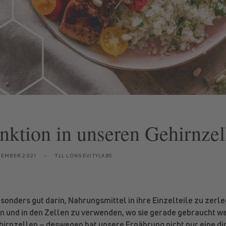
nktion in unseren Gehirnzel
TEMBER 2021
TLL LONGEVITYLABS
sonders gut darin, Nahrungsmittel in ihre Einzelteile zu zerle
rn und in den Zellen zu verwenden, wo sie gerade gebraucht we
hirnzellen – deswegen hat unsere Ernährung nicht nur eine d