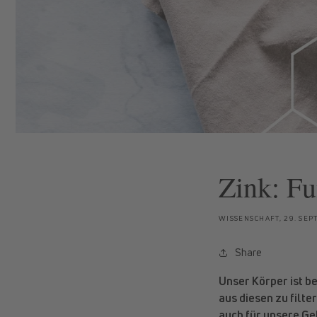
Zink: Fu
WISSENSCHAFT,
29. SEP
Share
Unser Körper ist be
aus diesen zu filte
auch für unsere Ge