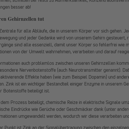
ungen besser ab!
en Gehirnzellen tut
 Zentrale für alle Abläufe, die in unserem Körper vor sich gehen. 
ewegung und jeder Gedanke wird von unserem Gehirn gesteuert, re
gänge sind alle essenziell, damit unser Körper so fehlerfrei wie 
ationen von der Umwelt wahrnehmen, verarbeiten und darauf reagi
formationen auch problemlos zwischen unseren Gehirnzellen komm
esondere Nervenbotenstoffe (auch Neurotransmitter genannt). Dabe
 aktivierende Effekte haben (wie zum Beispiel Dopamin) und ander
. Zink ist ein wichtiger Bestandteil einiger Enzyme in unserem G
 Botenstoffe beteiligt ist.
an dem Prozess beteiligt, chemische Reize in elektrische Signale 
ische Eindrücke wie Gerüche oder Geschmäcker dank (unter ander
ormationen umgewandelt werden, wodurch wir diese verarbeiten un
ter Punkt ist Zink an der Signalübertragung zwischen den einzelne