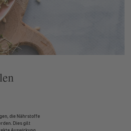
len
gen, die Nährstoffe
rden. Dies gilt
irekte Auswirkung