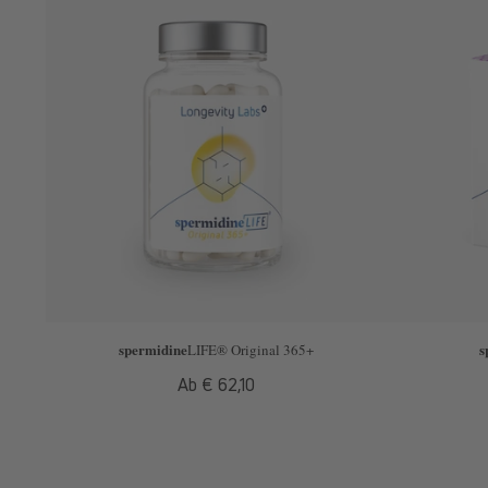
spermidine
s
LIFE
® Original 365+
Normaler
Ab € 62,10
Preis