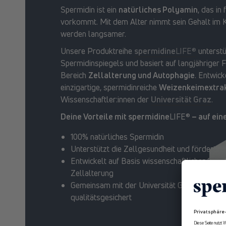
Spermidin ist ein
natürliches Polyamin
, das in
vorkommt. Mit dem Alter nimmt sein Gehalt im K
werden langsamer.
Unsere Produktreihe
spermidine
LIFE®
unterstü
Spermidinspiegels und basiert auf langjähriger 
Bereich
Zellalterung und Autophagie
. Entwic
einzigartige, spermidinreiche
Weizenkeimextra
Wissenschaftler:innen der
Universität Graz
.
Deine Vorteile mit spermidine
LIFE®
– auf eine
100% natürliches Spermidin
Unterstützt die Zellgesundheit und fördert n
Entwickelt auf Basis wissenschaftlicher Stud
Zellalterung
Gemeinsam mit der Universität Graz erforsch
qualitätsgesichert