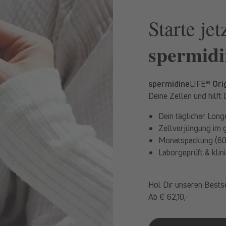
Starte jet
spermidi
spermidine
LIFE®
Ori
Deine Zellen und hilft 
Dein täglicher Long
Zellverjüngung im 
Monatspackung (60
Laborgeprüft & klin
Hol Dir unseren Bests
Ab € 62,10,-