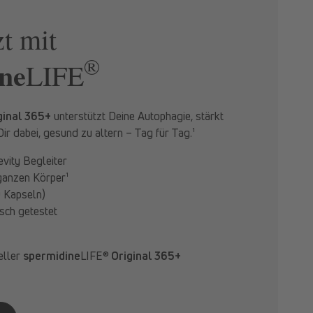
zt mit
®
ne
LIFE
ginal 365+
unterstützt Deine Autophagie, stärkt
Dir dabei, gesund zu altern – Tag für Tag.¹
evity Begleiter
ganzen Körper¹
 Kapseln)
isch getestet
eller
spermidine
LIFE®
Original 365+