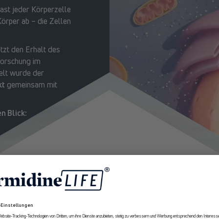
 fast jeder Körperzelle
örper ab – die Zellen
tzt den Erhalt des
Forschung im
kelt wurde der
kt
gemeinsam mit
n Blick:
atürliche Zellprozesse
ien zu Autophagie und
10% Rabatt
t und
Erhalte ab sofort
exklusive Angebote
und Expertenempfehlungen rund um
Longevity aus erster Hand.