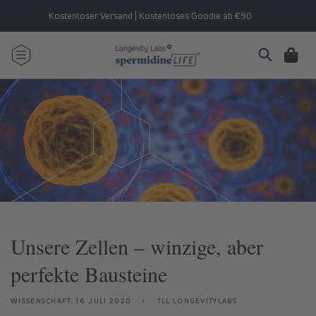
Direkt
zum
Kostenloser Versand | Kostenloses Goodie ab €90
Inhalt
Warenkorb
Unsere Zellen – winzige, aber
perfekte Bausteine
WISSENSCHAFT,
16. JULI 2020
TLL LONGEVITYLABS