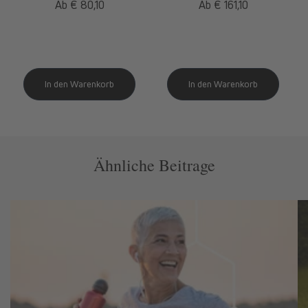
Normaler
Ab € 80,10
Normaler
Ab € 161,10
Preis
Preis
Ähnliche Beitrage