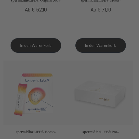
spermidine
spermidine
Normaler
Ab € 62,10
Normaler
Ab € 71,10
Preis
Preis
spermidine
LIFE
® Boost+
spermidine
LIFE
® Pro+