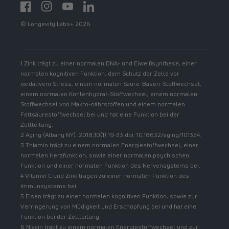
Facebook
Instagram
YouTube
https://www.linkedin.com/showcase/spermidinelif
© Longevity Labs+ 2026
1 Zink trägt zu einer normalen DNA- und Eiweißsynthese, einer
normalen kognitiven Funktion, dem Schutz der Zelle vor
oxidativem Stress, einem normalen Säure-Basen-Stoffwechsel,
einem normalen Kohlenhydrat-Stoffwechsel, einem normalen
Stoffwechsel von Makro-nährstoffen und einem normalen
Fettsäurestoffwechsel bei und hat eine Funktion bei der
Zellteilung.
2 Aging (Albany NY). 2018;10(1):19-33 doi: 10.18632/aging/101354.
3 Thiamin trägt zu einem normalen Energiestoffwechsel, einer
normalen Herzfunktion, sowie einer normalen psychischen
Funktion und einer normalen Funktion des Nervensystems bei.
4 Vitamin C und Zink tragen zu einer normalen Funktion des
Immunsystems bei.
5 Eisen trägt zu einer normalen kognitiven Funktion, sowie zur
Verringerung von Müdigkeit und Erschöpfung bei und hat eine
Funktion bei der Zellteilung.
6 Niacin trägt zu einem normalen Energiestoffwechsel und zur