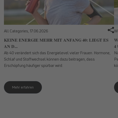
All Categories,
17.06.2026
We
KEINE ENERGIE MEHR MIT ANFANG 40: LIEGT ES
W
AN D...
4 
Ab 40 verändert sich das Energielevel vieler Frauen. Hormone,
Nä
Schlaf und Stoffwechsel können dazu beitragen, dass
Pe
Erschöpfung häufiger spürbar wird.
kö
Mehr erfahren