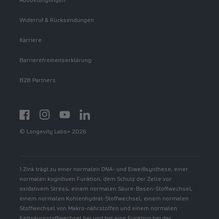
Widerruf & Rücksendungen
Karriere
Barrierefreiheitserklärung
B2B Partners
Facebook
Instagram
YouTube
https://www.linkedin.com/showcase/spermidinelif
© Longevity Labs+ 2026
1 Zink trägt zu einer normalen DNA- und Eiweißsynthese, einer
normalen kognitiven Funktion, dem Schutz der Zelle vor
oxidativem Stress, einem normalen Säure-Basen-Stoffwechsel,
einem normalen Kohlenhydrat-Stoffwechsel, einem normalen
Stoffwechsel von Makro-nährstoffen und einem normalen
Fettsäurestoffwechsel bei und hat eine Funktion bei der