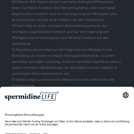
10 Vitamin B12 trägt zu einem normalen Energiestoffwechsel,
einer normalen Funktion des Nervensystems, einer normalen
psychischen Funktion und zur Verringerung von Müdigkeit und
Ermüdung bei und hat eine Funktion bei der Zellteilung.
11 Folat trägt zu einer normalen Aminosäuresynthese, zur
normalen psychischen Funktion und zur Verringerung von
Müdigkeit und Ermüdung bei und hat eine Funktion bei der
Zellteilung.
12 Pantothensäure trägt zur Verringerung von Müdigkeit und
Ermüdung, zu einem normalen Energiestoffwechsel, zu einer
normalen geistigen Leistung, zu einer normalen Synthese und zu
einem normalen Stoffwechsel von Steroidhormonen, Vitamin D
und einigen Neurotransmittern bei.
13 Safran trägt zu emotionaler Balance bei und unterstützt die
Entspannung.