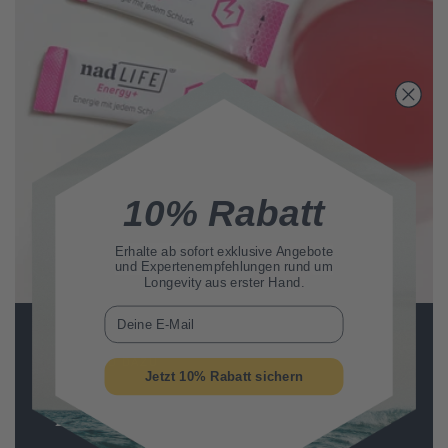
10% Rabatt
Erhalte ab sofort
exklusive Angebote
und Expertenempfehlungen rund um
Longevity aus erster Hand.
E-Mail
PASSEND DAZU
Jetzt 10% Rabatt sichern
®
nad
Energy+
LIFE