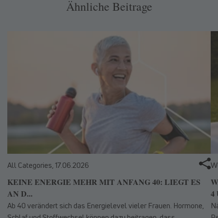
Ähnliche Beitrage
All Categories,
17.06.2026
We
KEINE ENERGIE MEHR MIT ANFANG 40: LIEGT ES
W
AN D...
4 
Ab 40 verändert sich das Energielevel vieler Frauen. Hormone,
Nä
Schlaf und Stoffwechsel können dazu beitragen, dass
Pe