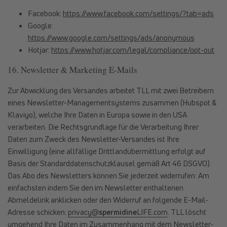
Facebook:
https://www.facebook.com/settings/?tab=ads
Google:
https://www.google.com/settings/ads/anonymous
Hotjar:
https://www.hotjar.com/legal/compliance/opt-out
16. Newsletter & Marketing E-Mails
Zur Abwicklung des Versandes arbeitet TLL mit zwei Betreibern
eines Newsletter-Managementsystems zusammen (Hubspot &
Klaviyo), welche Ihre Daten in Europa sowie in den USA
verarbeiten. Die Rechtsgrundlage für die Verarbeitung Ihrer
Daten zum Zweck des Newsletter-Versandes ist Ihre
Einwilligung (eine allfällige Drittlandübermittlung erfolgt auf
Basis der Standarddatenschutzklausel gemäß Art 46 DSGVO).
Das Abo des Newsletters können Sie jederzeit widerrufen: Am
einfachsten indem Sie den im Newsletter enthaltenen
Abmeldelink anklicken oder den Widerruf an folgende E-Mail-
Adresse schicken:
privacy@
spermidine
LIFE.com
. TLL löscht
umgehend Ihre Daten im Zusammenhang mit dem Newsletter-