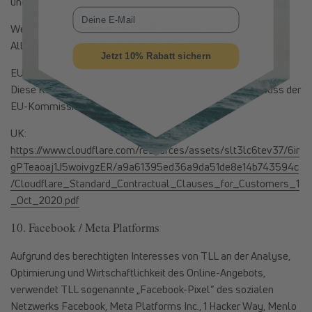
und (3) DSGVO).
E-Mail
Weitere Informationen zu Cloudflare finden Sie unter:
Allgemein:
https://www.cloudflare.com/gdpr/introduction/
Jetzt 10% Rabatt sichern
EU:
https://www.cloudflare.com/cloudflare-customer-scc/
Diese Klauseln basieren auf einem Durchführungsbeschluss der
EU-Kommission.
UK:
https://www.cloudflare.com/resources/assets/slt3lc6tev37/6ir
gPTeaoaj1J5woivgzER/a9a61395ed36a9da51de8e14b743594c
/Cloudflare_Standard_Contractual_Clauses_for_Customers_1
_Oct_2020.pdf
10. Facebook / Meta Platforms
Aufgrund des berechtigten Interesses von TLL an der Analyse,
Optimierung und Wirtschaftlichkeit des Online-Angebots,
verwendet TLL sogenannte „Facebook-Pixel“ des sozialen
Netzwerks Facebook, Meta Platforms Inc., 1 Hacker Way, Menlo