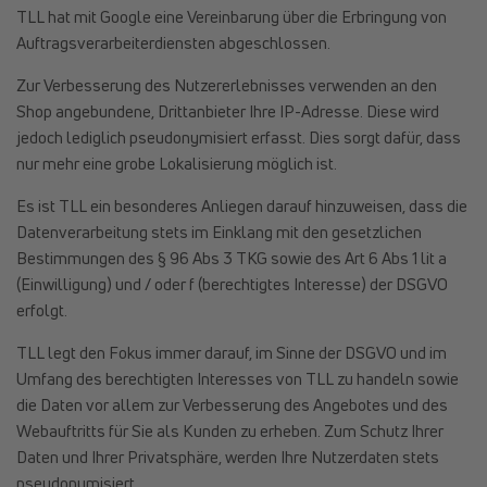
TLL hat mit Google eine Vereinbarung über die Erbringung von
Auftragsverarbeiterdiensten abgeschlossen.
Zur Verbesserung des Nutzererlebnisses verwenden an den
Shop angebundene, Drittanbieter Ihre IP-Adresse. Diese wird
jedoch lediglich pseudonymisiert erfasst. Dies sorgt dafür, dass
nur mehr eine grobe Lokalisierung möglich ist.
Es ist TLL ein besonderes Anliegen darauf hinzuweisen, dass die
Datenverarbeitung stets im Einklang mit den gesetzlichen
Bestimmungen des § 96 Abs 3 TKG sowie des Art 6 Abs 1 lit a
(Einwilligung) und / oder f (berechtigtes Interesse) der DSGVO
erfolgt.
TLL legt den Fokus immer darauf, im Sinne der DSGVO und im
Umfang des berechtigten Interesses von TLL zu handeln sowie
die Daten vor allem zur Verbesserung des Angebotes und des
Webauftritts für Sie als Kunden zu erheben. Zum Schutz Ihrer
Daten und Ihrer Privatsphäre, werden Ihre Nutzerdaten stets
pseudonymisiert.