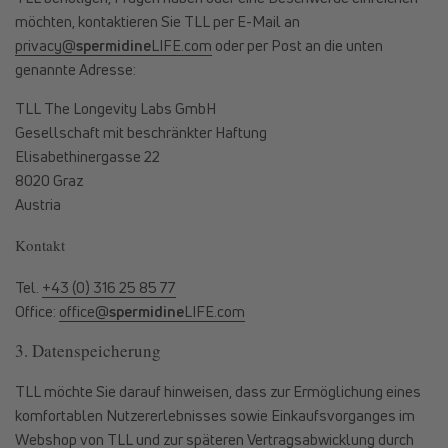
möchten, kontaktieren Sie TLL per E-Mail an
privacy@
spermidine
LIFE.com
oder per Post an die unten
genannte Adresse:
TLL The Longevity Labs GmbH
Gesellschaft mit beschränkter Haftung
Elisabethinergasse 22
8020 Graz
Austria
Kontakt
Tel.
+43 (0) 316 25 85 77
Office:
office@
spermidine
LIFE.com
3. Datenspeicherung
TLL möchte Sie darauf hinweisen, dass zur Ermöglichung eines
komfortablen Nutzererlebnisses sowie Einkaufsvorganges im
Webshop von TLL und zur späteren Vertragsabwicklung durch