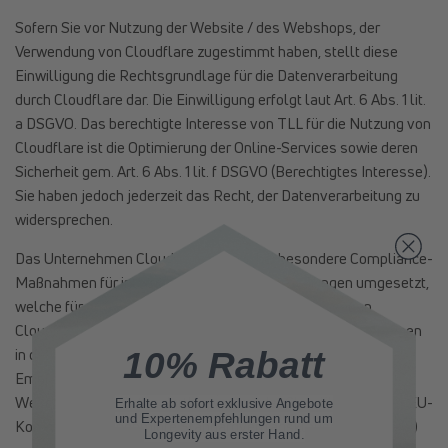
Sofern Sie vor Nutzung der Website / des Webshops, der
Verwendung von Cloudflare zugestimmt haben, stellt diese
Einwilligung die Rechtsgrundlage für die Datenverarbeitung
durch Cloudflare dar. Die Einwilligung erfolgt laut Art. 6 Abs. 1 lit.
a DSGVO. Das berechtigte Interesse von TLL für die Nutzung von
Cloudflare ist die Optimierung der Online-Services sowie deren
Sicherheit gem. Art. 6 Abs. 1 lit. f DSGVO (Berechtigtes Interesse).
Sie haben jedoch jederzeit das Recht, der Datenverarbeitung zu
widersprechen.
Das Unternehmen Cloudflare hat hierbei besondere Compliance-
Maßnahmen für internationale Datenübermittlungen umgesetzt,
welche für alle weltweiten Aktivitäten gelten, bei denen
Cloudflare personenbezogene Daten von natürlichen Personen
in der EU verarbeitet. Als Basis für die Datenverarbeitung bei
10% Rabatt
Empfängern mit Sitz in Drittstaaten (u.a. USA) oder für die
Weitergabe von Daten dorthin, verwendet Cloudflare von der EU-
Erhalte ab sofort
exklusive Angebote
und Expertenempfehlungen rund um
Kommission genehmigte Standardvertragsklauseln (Art 46 (2)
Longevity aus erster Hand.