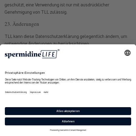
geschützt, eine Verwendung ist nur mit ausdrücklicher
Genehmigung von TLL zulässig.
23. Änderungen
TLL kann diese Datenschutzerklärung gelegentlich ändern, um
notwendige Änderungen zu berücksichtigen.
24. Sonstiges
Sollten in dieser Datenschutzinformation auf natürliche
Personen bezogene Bezeichnungen nur in männlicher Form
angeführt sein, beziehen sie sich auf Frauen und Männer in
gleicher Weise. Bei der Anwendung der Bezeichnung auf
bestimmte natürliche Personen ist die jeweils
geschlechtsspezifische Form zu verwenden.
TLL ist Mitglied der Wirtschaftskammer Österreich:
WKÖ