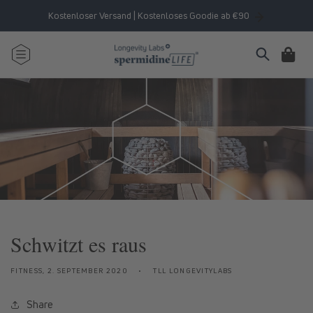
Direkt
zum
Kostenloser Versand | Kostenloses Goodie ab €90
Inhalt
Warenkorb
Schwitzt es raus
FITNESS,
2. SEPTEMBER 2020
TLL LONGEVITYLABS
Share