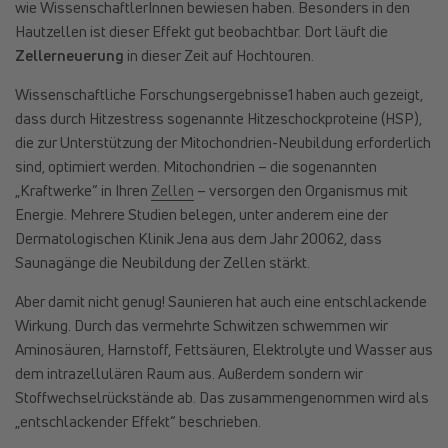
wie WissenschaftlerInnen bewiesen haben. Besonders in den
Hautzellen ist dieser Effekt gut beobachtbar. Dort läuft die
Zellerneuerung
in dieser Zeit auf Hochtouren.
Wissenschaftliche Forschungsergebnisse
1
haben auch gezeigt,
dass durch Hitzestress sogenannte Hitzeschockproteine (HSP),
die zur Unterstützung der Mitochondrien-Neubildung erforderlich
sind, optimiert werden. Mitochondrien – die sogenannten
„Kraftwerke“ in Ihren
Zellen
– versorgen den Organismus mit
Energie. Mehrere Studien belegen, unter anderem eine der
Dermatologischen Klinik Jena aus dem Jahr 2006
2
, dass
Saunagänge die Neubildung der Zellen stärkt.
Aber damit nicht genug! Saunieren hat auch eine entschlackende
Wirkung. Durch das vermehrte Schwitzen schwemmen wir
Aminosäuren, Harnstoff, Fettsäuren, Elektrolyte und Wasser aus
dem intrazellulären Raum aus. Außerdem sondern wir
Stoffwechselrückstände ab. Das zusammengenommen wird als
„entschlackender Effekt“ beschrieben.