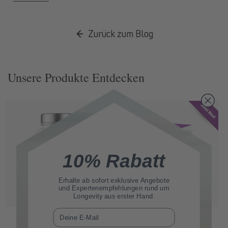
Zurück zum Blog
Unsere Produkte Entdecken
10% Rabatt
Erhalte ab sofort
exklusive Angebote
und Expertenempfehlungen rund um
Longevity aus erster Hand.
E-Mail
spermidine
LIFE
® Original 365+
spermidine
LIFE
® Mood+