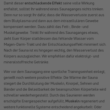
Damit dieser
entschlackende Effekt
seine volle Wirkung
entfaltet, solltet Ihr während eines Saunaganges nichts trinken.
Denn nur so sorgt Ihr dafür, dass die Wasserverluste zuerst aus
dem Blutplasma und dann aus dem intrazellulären Gewebe
kompensiert werden. Dazu zählt das Fett-, Binde- und
Muskelgewebe. Trinkt Ihr während des Saunaganges etwas,
zieht Euer Körper stattdessen das fehlende Wasser vom
Magen-Darm-Trakt und der Entschlackungseffekt minimiert sich.
Nach der Sauna ist es hingegen wichtig, den Wasserverlust des
Körpers auszugleichen. Wir empfehlen dafür elektrolyt- und
mineralstoffreiche Getränke.
Wer vor dem Saunagang eine sportliche Trainingseinheit einlegt,
genießt noch weitere positive Effekte: Die Wärme der Sauna
steigert die Durchblutung der Muskeln, Knorpel, Sehnen und
Bänder und die Belastbarkeit der beanspruchten Körperteile wird
schneller wiederhergestellt. Durch das Saunieren werden
erschöpfte Energiespeicher aufgefüllt,
Muskeln
regeneriert und
weitere funktionelle Systeme entscheidend angekurbelt. Oder