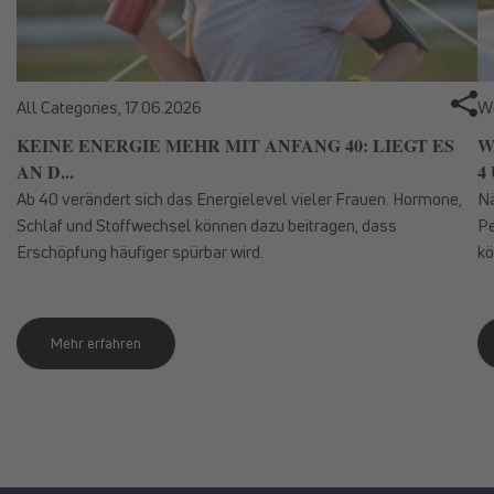
All Categories,
17.06.2026
We
KEINE ENERGIE MEHR MIT ANFANG 40: LIEGT ES
W
AN D...
4 
Ab 40 verändert sich das Energielevel vieler Frauen. Hormone,
Nä
Schlaf und Stoffwechsel können dazu beitragen, dass
Pe
Erschöpfung häufiger spürbar wird.
kö
Mehr erfahren