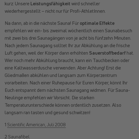
kurz: Unsere
Leistungsfähigkeit
wird schneller
wiederhergestellt – nicht nur für Profi-AthletInnen.
Na dann, ab in die nächste Sauna! Für
optimale Effekte
empfehlen wir ein- bis zweimal wöchentlich einen Saunabesuch
mit zwei bis drei Saunagängen von je acht bis fünfzehn Minuten.
Nach jedem Saunagang solltet Ihr zur Abkühlung an die frische
Luft gehen, weil der Körper dann erhöhten
Sauerstoffbedarf
hat.
Wer noch mehr Abkühlung braucht, kann ein Tauchbecken oder
eine Kaltwasserdusche verwenden. Aber Achtung! Erst die
Gliedmaßen abkühlen und langsam zum Körperzentrum
vorarbeiten. Nach einer Ruhepause für Euren Körper, könnt Ihr
Euch entspannt dem nächsten Saunagang widmen. Für Sauna-
Neulinge empfehlen wir Vorsicht. Die starken
Temperaturunterschiede können ordentlich zusetzen. Also
langsam ran tasten und gesund schwitzen!
1
Scientific American, Juli 2008
2
Saunafibel