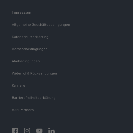
Impressum
Allgemeine Geschäftsbedingungen
Datenschutzerklärung
Versandbedingungen
Abobedingungen
Widerruf & Rücksendungen
Karriere
Barrierefreiheitserklärung
B2B Partners
Facebook
Instagram
YouTube
https://www.linkedin.com/showcase/spermidinelif