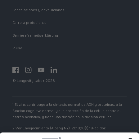
Cancelaciones y devoluciones
Carrera profesional
Barrierefreiheitserklärung
Pulse
Facebook
Instagram
YouTube
https://www.linkedin.com/showcase/spermidinelif
© Longevity Labs+ 2026
1 El zinc contribuye a la síntesis normal de ADN y proteínas, a la
función cognitiva normal y a la protección de la célula contra el
estrés oxidativo, y tiene una función en la división celular.
2 Ver Envejecimiento (Albany NY). 2018;10(1):19-33 doi:
10.18632/aging/101354.