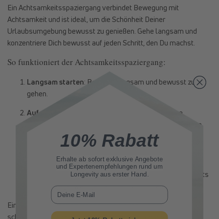
Ein Achtsamkeitsspaziergang verbindet Bewegung mit
Achtsamkeit und ist ideal, um die Schönheit Deiner
Urlaubsumgebung bewusst zu genießen. Gehe langsam und
konzentriere Dich bewusst auf jeden Schritt, den Du machst.
So funktioniert der Achtsamkeitsspaziergang:
Langsam starten
: Beginne, langsam und bewusst zu
gehen.
Auf den Moment konzentrieren
: Achte auf Deine
Umgebung – die Farben, die Geräusche und die Gerüche.
10% Rabatt
Atmung bewusst wahrnehmen
: Synchronisiere Deinen
Atem mit Deinen Schritten.
Erhalte ab sofort
exklusive Angebote
und Expertenempfehlungen rund um
Gedanken loslassen
: Lasse alle Gedanken los, die nichts
Longevity aus erster Hand.
mit dem gegenwärtigen Moment zu tun haben.
E-Mail
Ein Achtsamkeitsspaziergang kann helfen, Deine Sinne zu
schärfen und Dich ganz im Hier und Jetzt zu verankern.