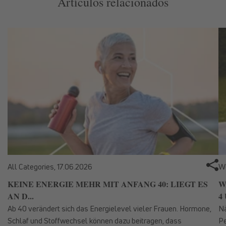
Artículos relacionados
All Categories,
17.06.2026
We
KEINE ENERGIE MEHR MIT ANFANG 40: LIEGT ES
W
AN D...
4 
Ab 40 verändert sich das Energielevel vieler Frauen. Hormone,
Nä
Schlaf und Stoffwechsel können dazu beitragen, dass
Pe