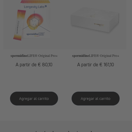
spermidine
LIFE
® Original Pro+
spermidine
LIFE
® Original Pro+
Precio
A partir de € 80,10
Precio
A partir de € 161,10
habitual
habitual