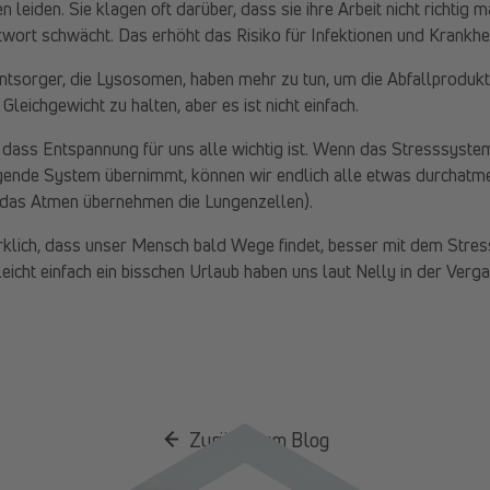
 leiden. Sie klagen oft darüber, dass sie ihre Arbeit nicht richtig 
wort schwächt. Das erhöht das Risiko für Infektionen und Krankhei
ntsorger, die Lysosomen, haben mehr zu tun, um die Abfallproduk
leichgewicht zu halten, aber es ist nicht einfach.
 dass Entspannung für uns alle wichtig ist. Wenn das Stresssyste
gende System übernimmt, können wir endlich alle etwas durchatmen
 das Atmen übernehmen die Lungenzellen).
irklich, dass unser Mensch bald Wege findet, besser mit dem Stre
leicht einfach ein bisschen Urlaub haben uns laut Nelly in der Verg
Zurück zum Blog