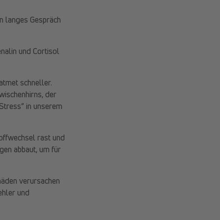
in langes Gespräch
nalin und Cortisol
tmet schneller.
wischenhirns, der
Stress” in unserem
toffwechsel rast und
gen abbaut, um für
chäden verursachen
ehler und