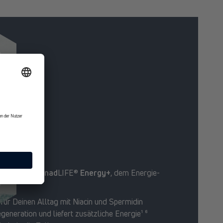
nergy+
auchst.
r Energie mit
nad
LIFE®
Energy+
, dem Energie-
tag.⁶
für Deinen Alltag mit Niacin und Spermidin
egeneration und liefert zusätzliche Energie¹ ⁶