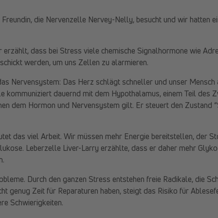
 Freundin, die Nervenzelle Nervey-Nelly, besucht und wir hatten e
 erzählt, dass bei Stress viele chemische Signalhormone wie Adre
schickt werden, um uns Zellen zu alarmieren.
 das Nervensystem: Das Herz schlägt schneller und unser Mensch a
le kommuniziert dauernd mit dem Hypothalamus, einem Teil des Z
chen dem Hormon und Nervensystem gilt. Er steuert den Zustand “
tet das viel Arbeit. Wir müssen mehr Energie bereitstellen, der S
lukose. Leberzelle Liver-Larry erzählte, dass er daher mehr Glyko
n.
robleme. Durch den ganzen Stress entstehen freie Radikale, die S
ht genug Zeit für Reparaturen haben, steigt das Risiko für Ablesef
re Schwierigkeiten.