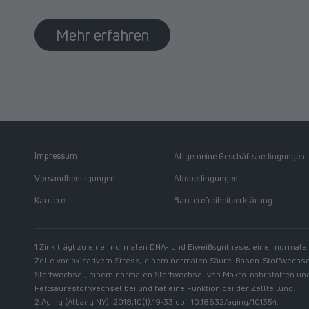
Mehr erfahren
Impressum
Allgemeine Geschäftsbedingungen
Versandbedingungen
Abobedingungen
Karriere
Barrierefreiheitserklärung
1 Zink trägt zu einer normalen DNA- und Eiweißsynthese, einer normale
Zelle vor oxidativem Stress, einem normalen Säure-Basen-Stoffwechs
Stoffwechsel, einem normalen Stoffwechsel von Makro-nährstoffen u
Fettsäurestoffwechsel bei und hat eine Funktion bei der Zellteilung.
2 Aging (Albany NY). 2018;10(1):19-33 doi: 10.18632/aging/101354.