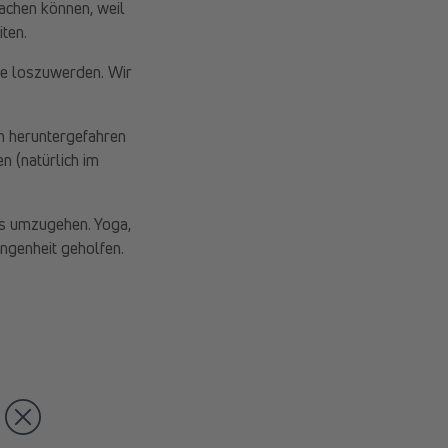
machen können, weil
ten.
te loszuwerden. Wir
m heruntergefahren
 (natürlich im
ss umzugehen. Yoga,
angenheit geholfen.