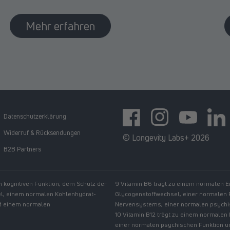
Mehr erfahren
Datenschutzerklärung
Facebook
Instagram
YouTube
https:
Widerruf & Rücksendungen
© Longevity Labs+ 2026
B2B Partners
n kognitiven Funktion, dem Schutz der
9 Vitamin B6 trägt zu einem normalen 
el, einem normalen Kohlenhydrat-
Glycogenstoffwechsel, einer normalen
nd einem normalen
Nervensystems, einer normalen psychis
10 Vitamin B12 trägt zu einem normalen
einer normalen psychischen Funktion u