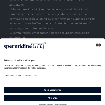
Zellteilung.
12 Pantothensäure trägt zur Verringerung von Müdigkeit und
Ermüdung, zu einem normalen Energiestoffwechsel, zu einer
normalen geistigen Leistung, zu einer normalen Synthese und zu
einem normalen Stoffwechsel von Steroidhormonen, Vitamin D
und einigen Neurotransmittern bei.
13 Safran trägt zu emotionaler Balance bei und unterstützt die
Entspannung.
Zahlungsmethoden