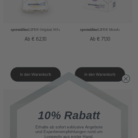
spermidine
LIFE
® Original 365+
spermidine
LIFE
® Mood+
Normaler
Ab € 62,10
Normaler
Ab € 71,10
Preis
Preis
10% Rabatt
Erhalte ab sofort
exklusive Angebote
und Expertenempfehlungen rund um
Longevity aus erster Hand.