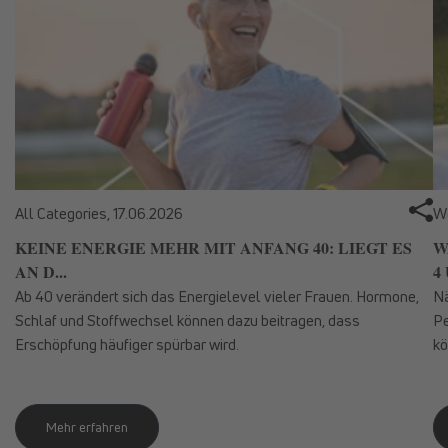
All Categories,
17.06.2026
We
KEINE ENERGIE MEHR MIT ANFANG 40: LIEGT ES
W
AN D...
4 
Ab 40 verändert sich das Energielevel vieler Frauen. Hormone,
Nä
Schlaf und Stoffwechsel können dazu beitragen, dass
Pe
Erschöpfung häufiger spürbar wird.
kö
Mehr erfahren