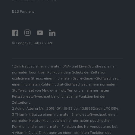
B2B Partners
Facebook
Instagram
YouTube
https://www.linkedin.com/showcase/spermidinelif
© Longevity Labs+ 2026
1 Zink trägt zu einer normalen DNA- und Eiweißsynthese, einer
normalen kognitiven Funktion, dem Schutz der Zelle vor
oxidativem Stress, einem normalen Säure-Basen-Stoffwechsel,
einem normalen Kohlenhydrat-Stoffwechsel, einem normalen
Stoffwechsel von Makro-nährstoffen und einem normalen
Fettsäurestoffwechsel bei und hat eine Funktion bei der
Zellteilung.
2 Aging (Albany NY). 2018;10(1):19-33 doi: 10.18632/aging/101354.
3 Thiamin trägt zu einem normalen Energiestoffwechsel, einer
normalen Herzfunktion, sowie einer normalen psychischen
Funktion und einer normalen Funktion des Nervensystems bei.
4 Vitamin C und Zink tragen zu einer normalen Funktion des