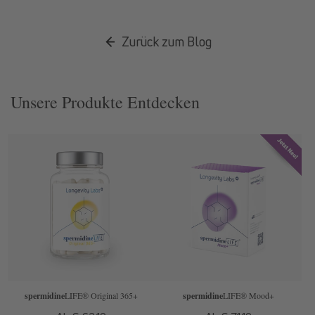
Zurück zum Blog
Unsere Produkte Entdecken
spermidine
LIFE
® Original 365+
spermidine
LIFE
® Mood+