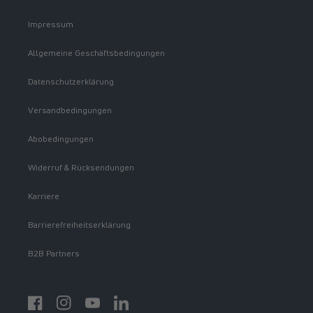
Impressum
Allgemeine Geschäftsbedingungen
Datenschutzerklärung
Versandbedingungen
Abobedingungen
Widerruf & Rücksendungen
Karriere
Barrierefreiheitserklärung
B2B Partners
Facebook
Instagram
YouTube
https://www.linkedin.com/showcase/spermidinelif