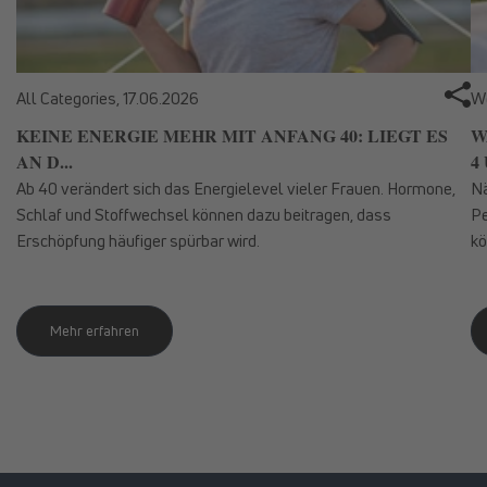
All Categories,
17.06.2026
We
KEINE ENERGIE MEHR MIT ANFANG 40: LIEGT ES
W
AN D...
4 
Ab 40 verändert sich das Energielevel vieler Frauen. Hormone,
Nä
Schlaf und Stoffwechsel können dazu beitragen, dass
Pe
Erschöpfung häufiger spürbar wird.
kö
Mehr erfahren