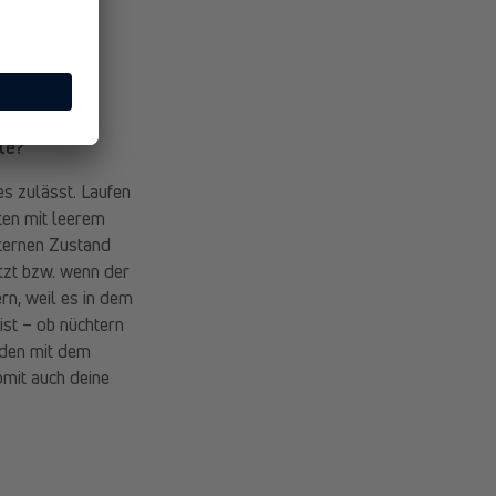
eichtern.
le?
s zulässt. Laufen
ten mit leerem
hternen Zustand
tzt bzw. wenn der
rn, weil es in dem
st – ob nüchtern
nden mit dem
mit auch deine