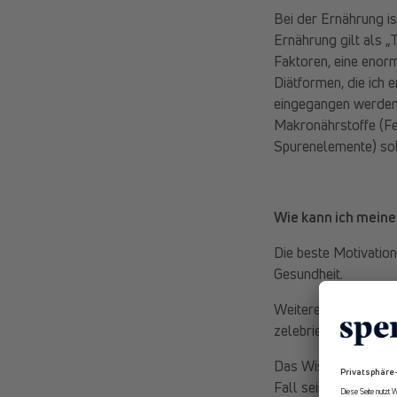
Bei der Ernährung i
Ernährung gilt als „
Faktoren, eine enorm 
Diätformen, die ich 
eingegangen werden 
Makronährstoffe (Fet
Spurenelemente) sol
Wie kann ich meine 
Die beste Motivatio
Gesundheit.
Weitere Motivationsm
zelebrieren zu könne
Das Wissen, wie viel
Fall sein sollte, em