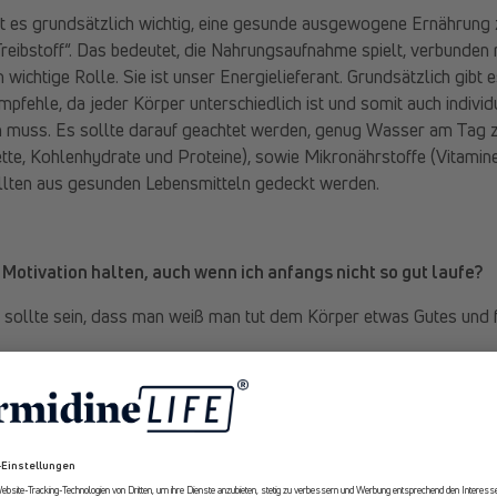
st es grundsätzlich wichtig, eine gesunde ausgewogene Ernährung
Treibstoff“. Das bedeutet, die Nahrungsaufnahme spielt, verbunden
wichtige Rolle. Sie ist unser Energielieferant. Grundsätzlich gibt 
empfehle, da jeder Körper unterschiedlich ist und somit auch individ
muss. Es sollte darauf geachtet werden, genug Wasser am Tag zu
te, Kohlenhydrate und Proteine), sowie Mikronährstoffe (Vitamine
lten aus gesunden Lebensmitteln gedeckt werden.
Motivation halten, auch wenn ich anfangs nicht so gut laufe?
n sollte sein, dass man weiß man tut dem Körper etwas Gutes und f
öglichkeiten könnten sein, sich Etappenziele zu setzen, um den e
n.
e Kalorien man verbrannt hat, könnte auch für einige ein Ansporn s
pfehle ich, sich eine Laufuhr mit GPS-System, Pulsmessung und Ka