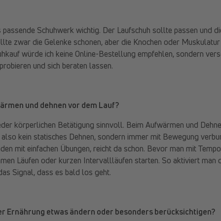
 passende Schuhwerk wichtig. Der Laufschuh sollte passen und die 
llte zwar die Gelenke schonen, aber die Knochen oder Muskulatur 
uhkauf würde ich keine Online-Bestellung empfehlen, sondern ver
robieren und sich beraten lassen.
wärmen und dehnen vor dem Lauf?
eder körperlichen Betätigung sinnvoll. Beim Aufwärmen und Dehne
also kein statisches Dehnen, sondern immer mit Bewegung verbu
nden mit einfachen Übungen, reicht da schon. Bevor man mit Tempo
amen Läufen oder kurzen Intervallläufen starten. So aktiviert man
das Signal, dass es bald los geht.
ner Ernährung etwas ändern oder besonders berücksichtigen?