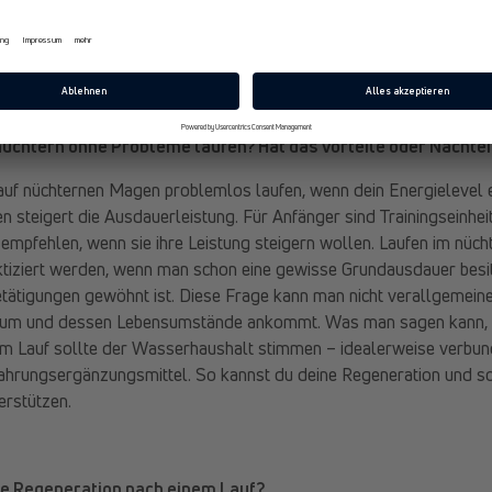
eigene Lieblingsmusik hilft immer. Musik hören kann das Training erl
üchtern ohne Probleme laufen? Hat das Vorteile oder Nachtei
f nüchternen Magen problemlos laufen, wenn dein Energielevel e
 steigert die Ausdauerleistung. Für Anfänger sind Trainingseinhei
empfehlen, wenn sie ihre Leistung steigern wollen. Laufen im nüc
aktiziert werden, wenn man schon eine gewisse Grundausdauer besi
tätigungen gewöhnt ist. Diese Frage kann man nicht verallgemeine
duum und dessen Lebensumstände ankommt. Was man sagen kann, i
nem Lauf sollte der Wasserhaushalt stimmen – idealerweise verbu
hrungsergänzungsmittel. So kannst du deine Regeneration und so
erstützen.
die Regeneration nach einem Lauf?