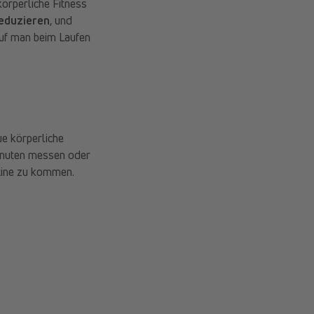
körperliche Fitness
reduzieren
, und
auf man beim Laufen
ue körperliche
inuten messen oder
utine zu kommen.