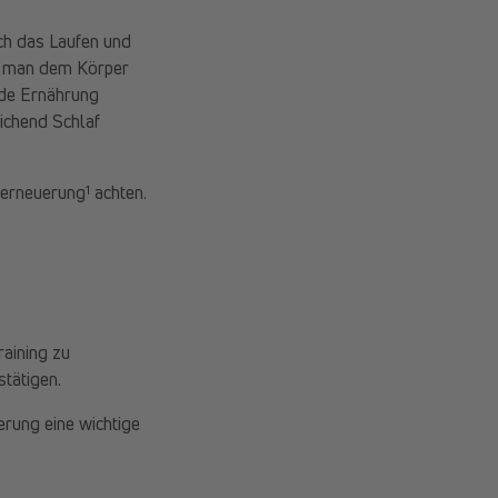
rch das Laufen und
te man dem Körper
nde Ernährung
eichend Schlaf
1
lerneuerung
achten.
raining zu
stätigen.
erung eine wichtige