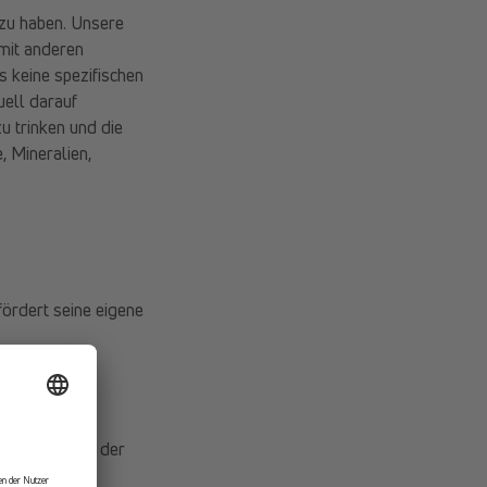
 zu haben. Unsere
 mit anderen
es keine spezifischen
uell darauf
 trinken und die
, Mineralien,
ördert seine eigene
igenen Erfolg
ein. Falls das der
lorienzähler