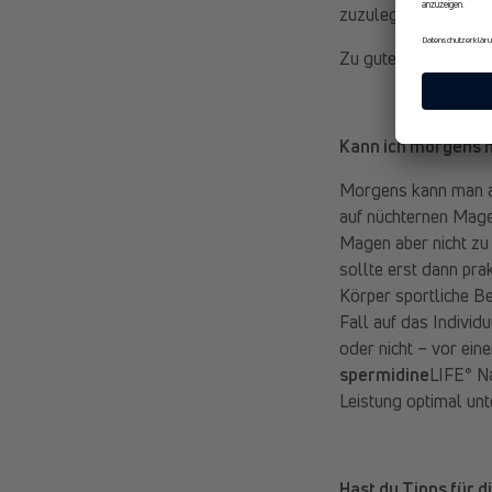
zuzulegen.
Zu guter Letzt, die 
Kann ich morgens n
Morgens kann man au
auf nüchternen Magen
Magen aber nicht zu 
sollte erst dann pr
Körper sportliche Be
Fall auf das Indivi
oder nicht – vor ei
®
spermidine
LIFE
Na
Leistung optimal unt
Hast du Tipps für 