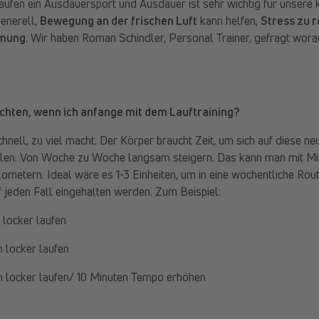
Laufen ein Ausdauersport und Ausdauer ist sehr wichtig für unsere 
Generell,
Bewegung an der frischen Luft
kann helfen,
Stress zu 
mmung
. Wir haben Roman Schindler, Personal Trainer, gefragt wor
achten, wenn ich anfange mit dem Lauftraining?
hnell, zu viel macht. Der Körper braucht Zeit, um sich auf diese ne
llen. Von Woche zu Woche langsam steigern. Das kann man mit M
lometern. Ideal wäre es 1-3 Einheiten, um in eine wöchentliche Ro
 jeden Fall eingehalten werden. Zum Beispiel:
 locker laufen
 locker laufen
 locker laufen/ 10 Minuten Tempo erhöhen