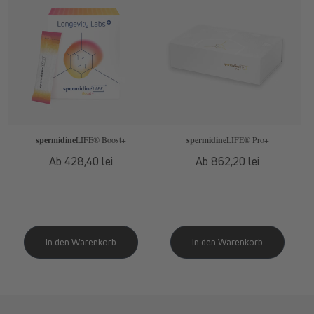
spermidine
LIFE
® Boost+
spermidine
LIFE
® Pro+
Normaler
Ab 428,40 lei
Normaler
Ab 862,20 lei
Preis
Preis