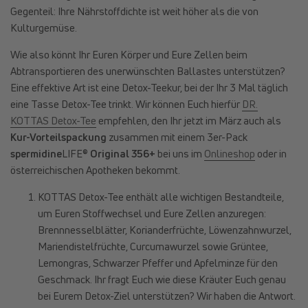
Gegenteil: Ihre Nährstoffdichte ist weit höher als die von
Kulturgemüse.
Wie also könnt Ihr Euren Körper und Eure Zellen beim
Abtransportieren des unerwünschten Ballastes unterstützen?
Eine effektive Art ist eine Detox-Teekur, bei der Ihr 3 Mal täglich
eine Tasse Detox-Tee trinkt. Wir können Euch hierfür
DR.
KOTTAS Detox-Tee
empfehlen, den Ihr jetzt im März auch als
Kur-Vorteilspackung
zusammen mit einem 3er-Pack
spermidine
LIFE®
Original 356+
bei uns im
Onlineshop
oder in
österreichischen Apotheken bekommt.
KOTTAS Detox-Tee enthält alle wichtigen Bestandteile,
um Euren Stoffwechsel und Eure Zellen anzuregen:
Brennnesselblätter, Korianderfrüchte, Löwenzahnwurzel,
Mariendistelfrüchte, Curcumawurzel sowie Grüntee,
Lemongras, Schwarzer Pfeffer und Apfelminze für den
Geschmack. Ihr fragt Euch wie diese Kräuter Euch genau
bei Eurem Detox-Ziel unterstützen? Wir haben die Antwort.