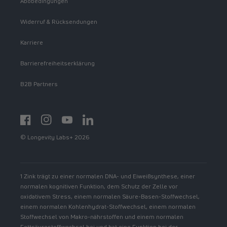
Abobedingungen
Widerruf & Rücksendungen
Karriere
Barrierefreiheitserklärung
B2B Partners
Facebook
Instagram
YouTube
https://www.linkedin.com/showcase/spermidinelif
© Longevity Labs+ 2026
1 Zink trägt zu einer normalen DNA- und Eiweißsynthese, einer
normalen kognitiven Funktion, dem Schutz der Zelle vor
oxidativem Stress, einem normalen Säure-Basen-Stoffwechsel,
einem normalen Kohlenhydrat-Stoffwechsel, einem normalen
Stoffwechsel von Makro-nährstoffen und einem normalen
Fettsäurestoffwechsel bei und hat eine Funktion bei der