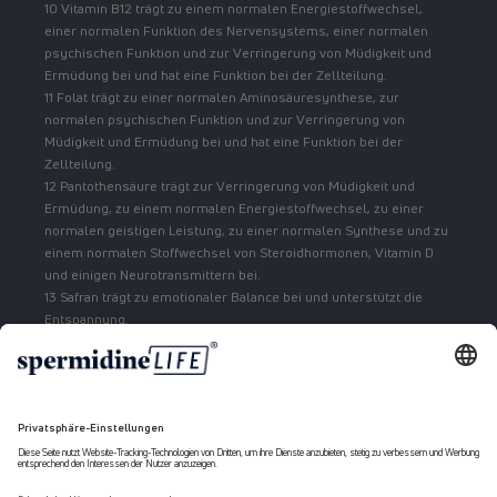
10 Vitamin B12 trägt zu einem normalen Energiestoffwechsel,
einer normalen Funktion des Nervensystems, einer normalen
psychischen Funktion und zur Verringerung von Müdigkeit und
Ermüdung bei und hat eine Funktion bei der Zellteilung.
11 Folat trägt zu einer normalen Aminosäuresynthese, zur
normalen psychischen Funktion und zur Verringerung von
Müdigkeit und Ermüdung bei und hat eine Funktion bei der
Zellteilung.
12 Pantothensäure trägt zur Verringerung von Müdigkeit und
Ermüdung, zu einem normalen Energiestoffwechsel, zu einer
normalen geistigen Leistung, zu einer normalen Synthese und zu
einem normalen Stoffwechsel von Steroidhormonen, Vitamin D
und einigen Neurotransmittern bei.
13 Safran trägt zu emotionaler Balance bei und unterstützt die
Entspannung.