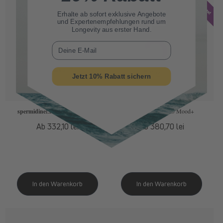
Erhalte ab sofort
exklusive Angebote
und Expertenempfehlungen rund um
Longevity aus erster Hand.
E-Mail
Jetzt 10% Rabatt sichern
spermidine
LIFE
® Original 365+
spermidine
LIFE
® Mood+
Normaler
Ab 332,10 lei
Normaler
Ab 380,70 lei
Preis
Preis