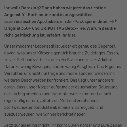
Ihr wollt Detoxing? Dann haben wir jetzt das richtige
Angebot für Euch online und in ausgewählten
österreichischen Apotheken: ein 3er-Pack spermidine
LIFE®
Original 356+ und DR. KOTTAS Detox-Tee. Warum das die
richtige Mischung ist, erfahrt Ihr hier.
Unser moderner Lebensstil ist leider oft genau das Gegenteil
davon, was unser Körper eigentlich braucht. Zu deftiges Essen,
zu viel Fett und vielleicht auch ein Gläschen zu viel Alkohol.
Dafür zu wenig Bewegung und zu wenig Ausgleich. Das Ergebnis:
Wir fühlen uns nicht nur träge und müde, sondern werden mit
weiteren Beschwerden konfrontiert. Das liegt unter anderem
daran, dass unser Körper aufgrund der dauerhaften Belastung
nicht richtig arbeiten kann. Normalerweise kümmert er sich
regelmäßig darum, zellulären Müll und verbliebene
Stoffwechselendprodukte abzubauen, zu recyceln und
auszuschleusen, wie wir
hier
berichtet haben.
Jetzt zur guten Nachricht: Ihr könnt Euren Körper und Eure Zellen