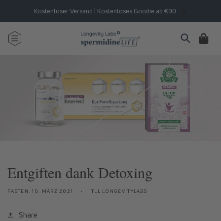
Direkt
zum
Kostenloser Versand | Kostenloses Goodie ab €90
Inhalt
Warenkorb
Entgiften dank Detoxing
FASTEN,
10. MÄRZ 2021
TLL LONGEVITYLABS
Share