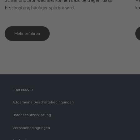
Schlaf und Stoffwechsel können dazu beitragen, dass
Pe
Erschöpfung häufiger spürbar wird.
kö
Mehr erfahren
Impressum
Allgemeine Geschäftsbedingungen
Datenschutzerklärung
Versandbedingungen