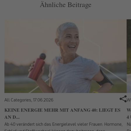
Ähnliche Beitrage
All Categories,
17.06.2026
We
KEINE ENERGIE MEHR MIT ANFANG 40: LIEGT ES
W
AN D...
4 
Ab 40 verändert sich das Energielevel vieler Frauen. Hormone,
Nä