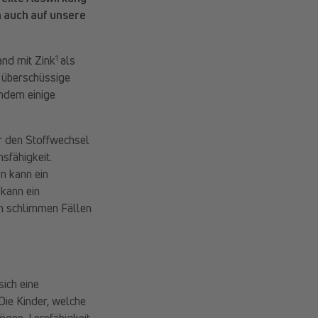
 auch auf unsere
1
and mit Zink
als
r überschüssige
indem einige
für den Stoffwechsel
sfähigkeit.
n kann ein
kann ein
n schlimmen Fällen
sich eine
Die Kinder, welche
ögen, Lernfähigkeit