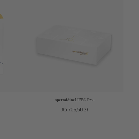
spermidine
LIFE
® Pro+
Normaler
Ab 706,50 zł
Preis