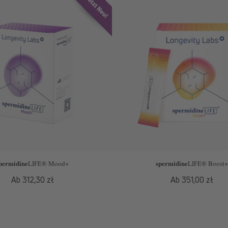
permidine
spermidine
LIFE
® Mood+
LIFE
® Boost+
Normaler
Ab 312,30 zł
Normaler
Ab 351,00 zł
Preis
Preis