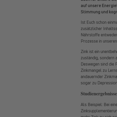
auf unsere Energie
Stimmung und kogni
Ist Euch schon einma
zusätzlicher Inhalts
Nährstoffe entweder 
Prozesse in unseren 
Zink ist ein unentbeh
zuständig, sondern 
Deswegen sind die F
Zinkmangel zu Lerns
andauernder Zinkman
sogar zu Depression
Studienergebnisse
Als Beispiel: Bei ein
Zinksupplementierung
mehr Zink zu sich n