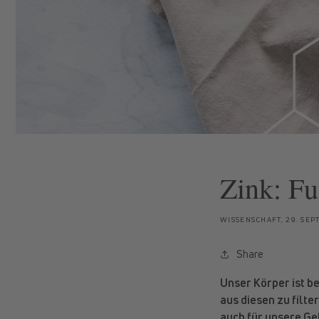
Zink: Fu
WISSENSCHAFT,
29. SEP
Share
Unser Körper ist be
aus diesen zu filte
auch für unsere Ge