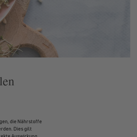
len
gen, die Nährstoffe
rden. Dies gilt
irekte Auswirkung