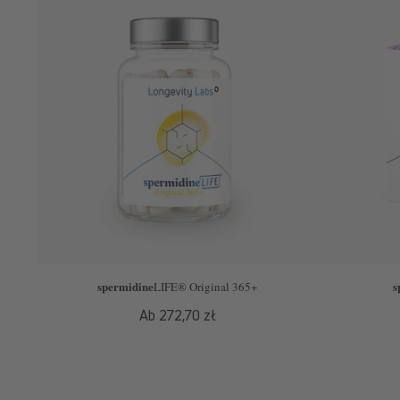
spermidine
s
LIFE
® Original 365+
Normaler
Ab 272,70 zł
Preis