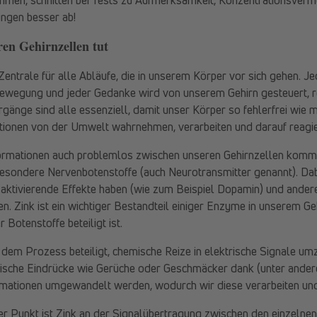
ungen besser ab!
en Gehirnzellen tut
 Zentrale für alle Abläufe, die in unserem Körper vor sich gehen. 
ewegung und jeder Gedanke wird von unserem Gehirn gesteuert, re
gänge sind alle essenziell, damit unser Körper so fehlerfrei wie 
ationen von der Umwelt wahrnehmen, verarbeiten und darauf reagi
formationen auch problemlos zwischen unseren Gehirnzellen komm
esondere Nervenbotenstoffe (auch Neurotransmitter genannt). Dabe
 aktivierende Effekte haben (wie zum Beispiel Dopamin) und ander
. Zink ist ein wichtiger Bestandteil einiger Enzyme in unserem G
 Botenstoffe beteiligt ist.
an dem Prozess beteiligt, chemische Reize in elektrische Signale 
ische Eindrücke wie Gerüche oder Geschmäcker dank (unter ander
ormationen umgewandelt werden, wodurch wir diese verarbeiten un
ter Punkt ist Zink an der Signalübertragung zwischen den einzelne