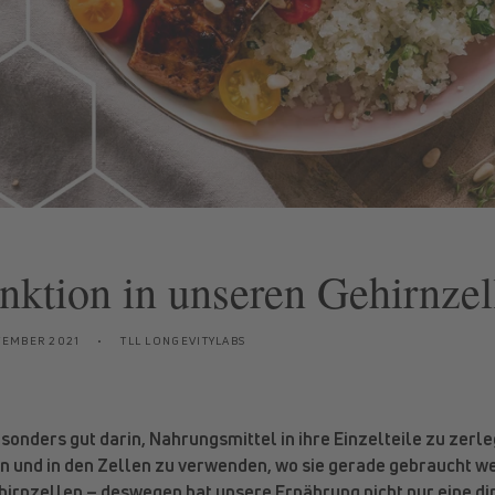
nktion in unseren Gehirnzel
TEMBER 2021
TLL LONGEVITYLABS
sonders gut darin, Nahrungsmittel in ihre Einzelteile zu zerle
rn und in den Zellen zu verwenden, wo sie gerade gebraucht we
hirnzellen – deswegen hat unsere Ernährung nicht nur eine d