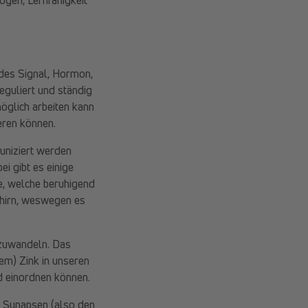
Jedes Signal, Hormon,
guliert und ständig
möglich arbeiten kann
eren können.
uniziert werden
i gibt es einige
e, welche beruhigend
ehirn, weswegen es
umzuwandeln. Das
em) Zink in unseren
d einordnen können.
n Synapsen (also den