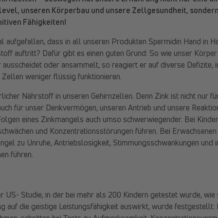
level, unseren Körperbau und unsere Zellgesundheit, sondern
tiven Fähigkeiten!
l aufgefallen, dass in all unseren Produkten Spermidin Hand in H
stoff auftritt? Dafür gibt es einen guten Grund: So wie unser Körpe
ausscheidet oder ansammelt, so reagiert er auf diverse Defizite, 
Zellen weniger flüssig funktionieren.
rlicher Nährstoff in unseren Gehirnzellen. Denn Zink ist nicht nur 
auch für unser Denkvermögen, unseren Antrieb und unsere Reaktion
olgen eines Zinkmangels auch umso schwerwiegender. Bei Kinder
chwächen und Konzentrationsstörungen führen. Bei Erwachsenen 
gel zu Unruhe, Antriebslosigkeit, Stimmungsschwankungen und i
en führen.
er US- Studie, in der bei mehr als 200 Kindern getestet wurde, wie 
 auf die geistige Leistungsfähigkeit auswirkt, wurde festgestellt: 
ahmen, schnitten bei Tests zu Aufmerksamkeit, Konzentrationsverm