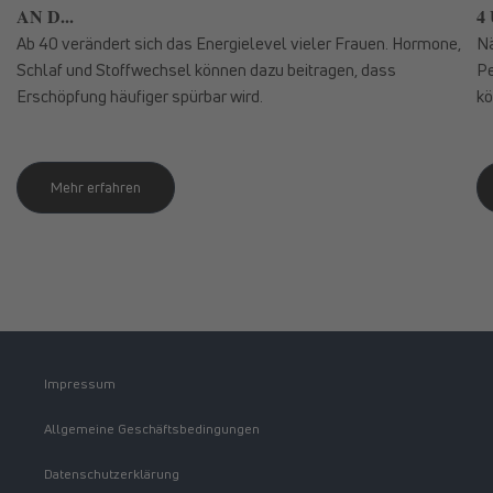
AN D...
4 
Ab 40 verändert sich das Energielevel vieler Frauen. Hormone,
Nä
Schlaf und Stoffwechsel können dazu beitragen, dass
Pe
Erschöpfung häufiger spürbar wird.
kö
Mehr erfahren
Impressum
Allgemeine Geschäftsbedingungen
Datenschutzerklärung