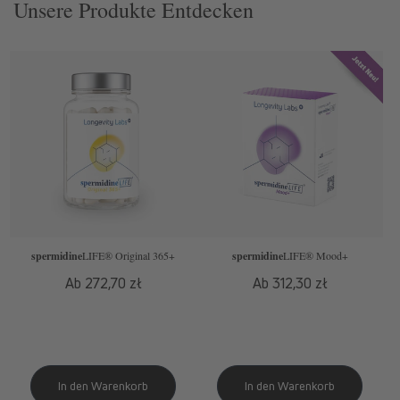
Unsere Produkte Entdecken
spermidine
LIFE
® Original 365+
spermidine
LIFE
® Mood+
Normaler
Ab 272,70 zł
Normaler
Ab 312,30 zł
Preis
Preis