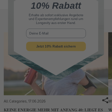
10% Rabatt
Erhalte ab sofort
exklusive Angebote
Ähnliche Beitrage
und Expertenempfehlungen rund um
Longevity aus erster Hand.
E-Mail
Jetzt 10% Rabatt sichern
All Categories,
17.06.2026
We
KEINE ENERGIE MEHR MIT ANFANG 40: LIEGT ES
W