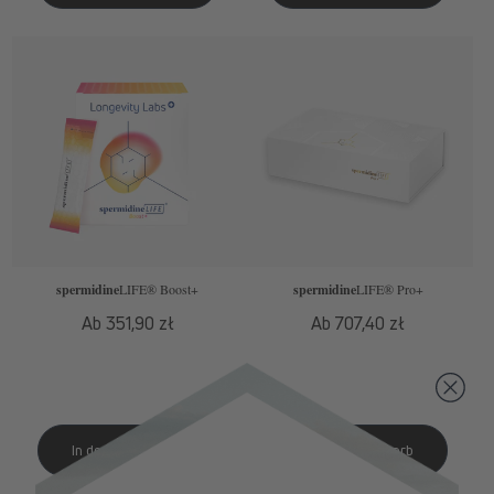
spermidine
LIFE
® Boost+
spermidine
LIFE
® Pro+
Normaler
Ab 351,90 zł
Normaler
Ab 707,40 zł
Preis
Preis