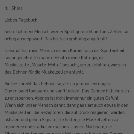
Share
Liebes Tagebuch,
heute hat mein Mensch wieder Sport gemacht und uns Zellen so
richtig ausgepowert. Das hat sich großartig angefühlt!
Diesmal hat mein Mensch seinen Körper nach der Sporteinheit
sogar gedehnt. Ich habe deshalb meine Kollegin, die
Muskelzelle „Muscle-Molly“, besucht, um zu erfahren, wie sich
das Dehnen für die Muskelzellen anfühlt.
Sie beschreibt das Dehnen so, als ob jemand ein enges
Gummiband langsam und sanft lockert. Das Dehnen hilft ihr, sich
zu entspannen. Aber es ist nicht immer nur ein gutes Gefühl.
Wenn sich unser Mensch dehnt, dann passiert auch etwas in den
Muskelzellen. Die Rezeptoren, die auf Druck reagieren, werden
aktiviert und geben Signale, die helfen, die Muskelzellen zu
reparieren und stärker zu machen. Unsere Nachbarn, die
Fibroblasten, fangen an, neues Kollagen zu bauen, ein Protein,