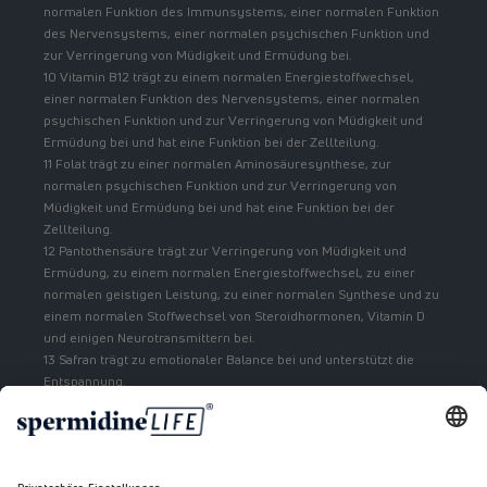
normalen Funktion des Immunsystems, einer normalen Funktion
des Nervensystems, einer normalen psychischen Funktion und
zur Verringerung von Müdigkeit und Ermüdung bei.
10 Vitamin B12 trägt zu einem normalen Energiestoffwechsel,
einer normalen Funktion des Nervensystems, einer normalen
psychischen Funktion und zur Verringerung von Müdigkeit und
Ermüdung bei und hat eine Funktion bei der Zellteilung.
11 Folat trägt zu einer normalen Aminosäuresynthese, zur
normalen psychischen Funktion und zur Verringerung von
Müdigkeit und Ermüdung bei und hat eine Funktion bei der
Zellteilung.
12 Pantothensäure trägt zur Verringerung von Müdigkeit und
Ermüdung, zu einem normalen Energiestoffwechsel, zu einer
normalen geistigen Leistung, zu einer normalen Synthese und zu
einem normalen Stoffwechsel von Steroidhormonen, Vitamin D
und einigen Neurotransmittern bei.
13 Safran trägt zu emotionaler Balance bei und unterstützt die
Entspannung.