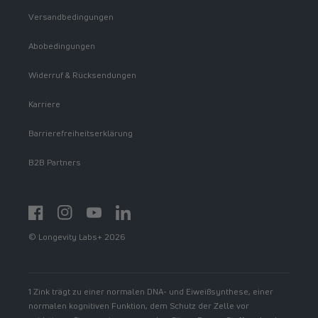
Versandbedingungen
Abobedingungen
Widerruf & Rücksendungen
Karriere
Barrierefreiheitserklärung
B2B Partners
Facebook
Instagram
YouTube
https://www.linkedin.com/showcase/spermidinelif
© Longevity Labs+ 2026
1 Zink trägt zu einer normalen DNA- und Eiweißsynthese, einer
normalen kognitiven Funktion, dem Schutz der Zelle vor