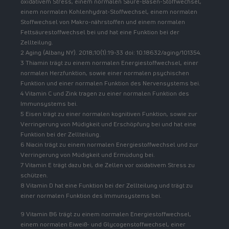
oxidativem Stress, einem normalen Säure-Basen-Stoffwechsel,
einem normalen Kohlenhydrat-Stoffwechsel, einem normalen
Stoffwechsel von Makro-nährstoffen und einem normalen
Fettsäurestoffwechsel bei und hat eine Funktion bei der
Zellteilung.
2 Aging (Albany NY). 2018;10(1):19-33 doi: 10.18632/aging/101354.
3 Thiamin trägt zu einem normalen Energiestoffwechsel, einer
normalen Herzfunktion, sowie einer normalen psychischen
Funktion und einer normalen Funktion des Nervensystems bei.
4 Vitamin C und Zink tragen zu einer normalen Funktion des
Immunsystems bei.
5 Eisen trägt zu einer normalen kognitiven Funktion, sowie zur
Verringerung von Müdigkeit und Erschöpfung bei und hat eine
Funktion bei der Zellteilung.
6 Niacin trägt zu einem normalen Energiestoffwechsel und zur
Verringerung von Müdigkeit und Ermüdung bei.
7 Vitamin E trägt dazu bei, die Zellen vor oxidativem Stress zu
schützen.
8 Vitamin D hat eine Funktion bei der Zellteilung und trägt zu
einer normalen Funktion des Immunsystems bei.
9 Vitamin B6 trägt zu einem normalen Energiestoffwechsel,
einem normalen Eiweiß- und Glycogenstoffwechsel, einer