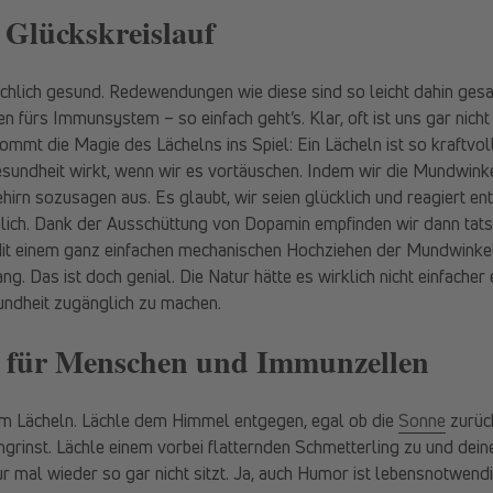
 Glückskreislauf
ächlich gesund. Redewendungen wie diese sind so leicht dahin gesa
en fürs Immunsystem – so einfach geht’s. Klar, oft ist uns gar nich
ommt die Magie des Lächelns ins Spiel: Ein Lächeln ist so kraftvol
esundheit wirkt, wenn wir es vortäuschen. Indem wir die Mundwink
ehirn sozusagen aus. Es glaubt, wir seien glücklich und reagiert en
hlich. Dank der Ausschüttung von Dopamin empfinden wir dann tats
Mit einem ganz einfachen mechanischen Hochziehen der Mundwinke
ng. Das ist doch genial. Die Natur hätte es wirklich nicht einfacher 
ndheit zugänglich zu machen.
e für Menschen und Immunzellen
m Lächeln. Lächle dem Himmel entgegen, egal ob die
Sonne
zurück
rinst. Lächle einem vorbei flatternden Schmetterling zu und dein
r mal wieder so gar nicht sitzt. Ja, auch Humor ist lebensnotwen