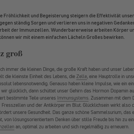
ie Fröhlichkeit und Begeisterung steigern die Effektivität un
gegen ständig Sorgen und verlieren uns in negativen Gedanke
Arbeit der Immunzellen. Wunderbarerweise arbeiten Körper un
önnen wir mit einem einfachen Lächeln Großes bewirken.
nz groß
ich immer die kleinen Dinge, die große Kraft haben und unser Leb
lt die kleinste Einheit des Lebens, die
Zelle
, eine Hauptrolle in un
s absolut lebensnotwendig. Genauso haben kleine Impulse, wie ein ei
 wir glücklich, dann schüttet unser Gehirn das Hormon Dopamin au
ert bestimmte Teile unseres
Immunsystems
. Zusammen mit dem 
r Fresszellen und der Antikörper im Blut. Glücklichsein wirkt also d
dert unsere Gesundheit. Das ganze schöne Sammelsurium, das ei
, von lösungsorientiertem Denken über stille Freude bis hin zu ei
zellen
an, optimal zu arbeiten und sich regelmäßig zu erneuern.