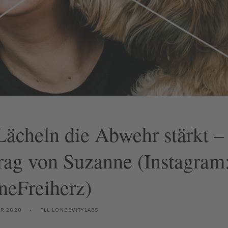
ächeln die Abwehr stärkt –
rag von Suzanne (Instagram
eFreiherz)
ER 2020
TLL LONGEVITYLABS