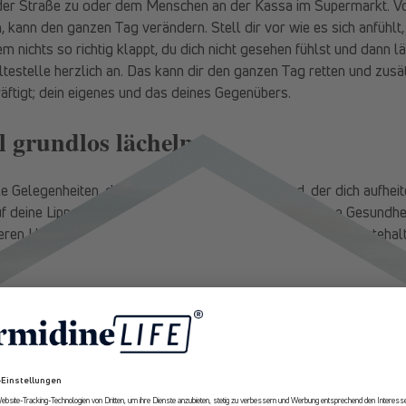
 der Straße zu oder dem Menschen an der Kassa im Supermarkt. 
 kann den ganzen Tag verändern. Stell dir vor wie es sich anfühl
em nichts so richtig klappt, du dich nicht gesehen fühlst und dann l
ltestelle herzlich an. Das kann dir den ganzen Tag retten und zusä
tigt; dein eigenes und das deines Gegenübers.
 grundlos lächeln
le Gelegenheiten, doch warte nicht auf einen Grund, der dich aufheit
uf deine Lippen zaubert. Nimm deine Stimmung und deine Gesundheit
ßeren Umständen abhängig zu machen und passiv in einer Wartehalt
h und besonders dann, wenn es dir gerade besonders schwerfällt. 
Mundwinkel hochziehen und halte diese Muskelkontraktion konzentri
10% Rabatt
ge bis dein Gehirn Dopamin freisetzt. Du weißt ja, wir können uns
er Dopaminspiegel steigt, fällt das Lächeln gleich viel leichter, d
eine Stimmung auf und verhilft dir zu einer neuen, positiven Sicht
Erhalte ab sofort
exklusive Angebote
und Expertenempfehlungen rund um
Longevity aus erster Hand.
les Werkzeug in der Tasche bzw. im Gesicht. Jedes Lächeln ist ein 