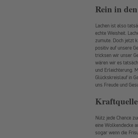
Rein in den
Lachen ist also tats
echte Weisheit. Lach
zumute. Doch jetzt k
positiv auf unsere G
tricksen wir unser G
wären wir es tatsäc
und Erleichterung. 
Glückskreislauf in Ga
uns Freude und Gesu
Kraftquell
Nütz jede Chance zu
eine Wolkendecke ang
sogar wenn die Frisu