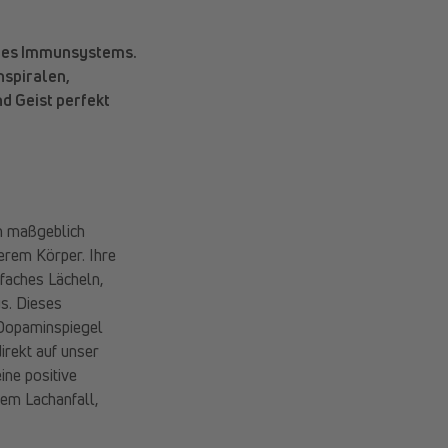
seres Immunsystems.
nspiralen,
d Geist perfekt
en maßgeblich
serem Körper. Ihre
nfaches Lächeln,
s. Dieses
Dopaminspiegel
irekt auf unser
ne positive
nem Lachanfall,