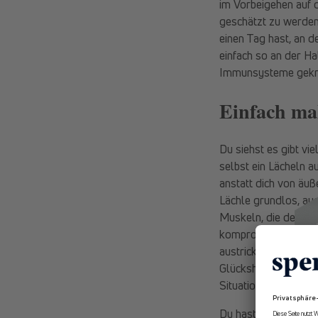
im Vorbeigehen auf
geschätzt zu werden,
einen Tag hast, an d
einfach so an der Ha
Immunsysteme gekräf
Einfach mal
Du siehst es gibt vie
selbst ein Lächeln a
anstatt dich von äu
Lächle grundlos, auc
Muskeln, die deine 
kompromisslos, solan
austricksen. Sobald d
Glückshormon hellt d
Situation.
Du hast ein kraftvol