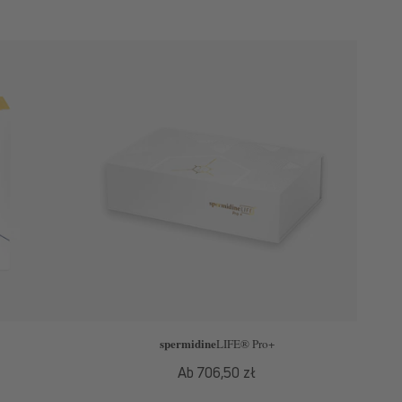
spermidine
LIFE
® Pro+
Normaler
Ab 706,50 zł
Preis