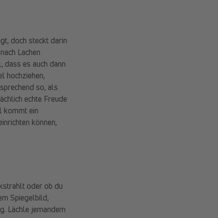
gt, doch steckt darin
t nach Lachen
l, dass es auch dann
el hochziehen,
tsprechend so, als
ächlich echte Freude
l kommt ein
einrichten können,
strahlt oder ob du
em Spiegelbild,
dig. Lächle jemandem