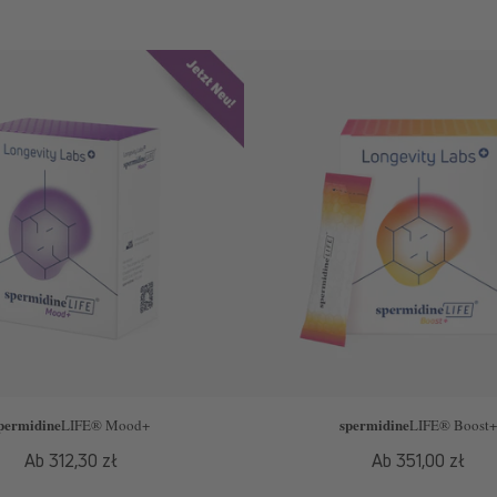
permidine
spermidine
LIFE
® Mood+
LIFE
® Boost+
Normaler
Ab 312,30 zł
Normaler
Ab 351,00 zł
Preis
Preis