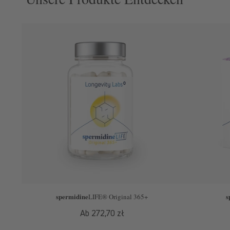
spermidine
s
LIFE
® Original 365+
Normaler
Ab 272,70 zł
Preis