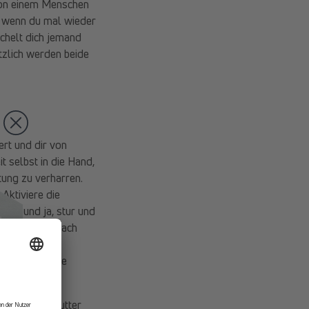
Von einem Menschen
t, wenn du mal wieder
ächelt dich jemand
tzlich werden beide
ert und dir von
 selbst in die Hand,
ung zu verharren.
Aktiviere die
ert und ja, stur und
er Gehirn einfach
enn dieses
weise auf deine
wahres Kraftfutter