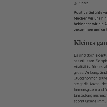
Share
Positive Gefühle w
Machen wir uns hin
behindern wir die 
zusammen und so k
Kleines ga
Es sind doch eigentl
beeinflussen. So spie
Vitalität ist für un
große Wirkung. Sind
Glückshormon aktivi
steigt die Anzahl de
Immunsystem und för
Einstellung ausmacht
spornt unsere
Immun