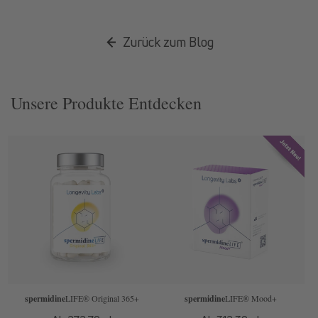
Zurück zum Blog
Unsere Produkte Entdecken
spermidine
LIFE
® Original 365+
spermidine
LIFE
® Mood+