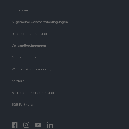
Impressum
Allgemeine Geschäftsbedingungen
Datenschutzerklärung
Versandbedingungen
Abobedingungen
Widerruf & Rücksendungen
Karriere
Barrierefreiheitserklärung
B2B Partners
Facebook
Instagram
YouTube
https://www.linkedin.com/showcase/spermidinelif