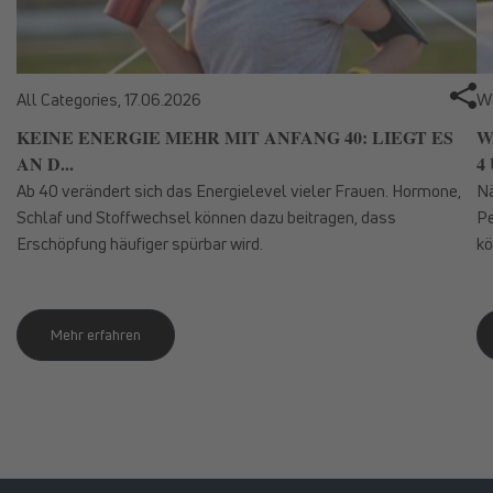
All Categories,
17.06.2026
We
KEINE ENERGIE MEHR MIT ANFANG 40: LIEGT ES
W
AN D...
4 
Ab 40 verändert sich das Energielevel vieler Frauen. Hormone,
Nä
Schlaf und Stoffwechsel können dazu beitragen, dass
Pe
Erschöpfung häufiger spürbar wird.
kö
Mehr erfahren