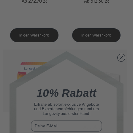
Normaler
Ab 272,70 zł
Normaler
Ab 312,30 zł
Preis
Preis
10% Rabatt
Erhalte ab sofort
exklusive Angebote
und Expertenempfehlungen rund um
Longevity aus erster Hand.
spermidine
LIFE
® Boost+
spermidine
LIFE
® Pro+
E-Mail
Normaler
Ab 351,00 zł
Normaler
Ab 706,50 zł