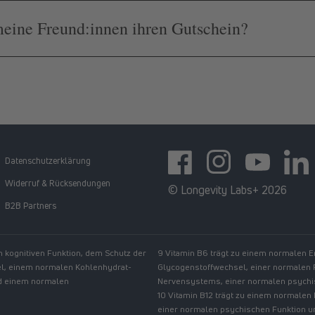
meine Freund:innen ihren Gutschein?
Datenschutzerklärung
Facebook
Instagram
YouTube
https:
Widerruf & Rücksendungen
© Longevity Labs+ 2026
B2B Partners
n kognitiven Funktion, dem Schutz der
9 Vitamin B6 trägt zu einem normalen 
el, einem normalen Kohlenhydrat-
Glycogenstoffwechsel, einer normalen
nd einem normalen
Nervensystems, einer normalen psychis
10 Vitamin B12 trägt zu einem normalen
einer normalen psychischen Funktion u