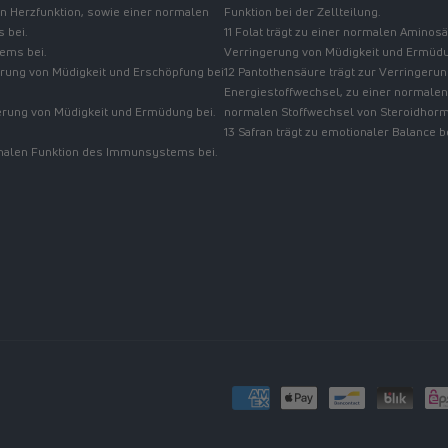
n Herzfunktion, sowie einer normalen
Funktion bei der Zellteilung.
 bei.
11 Folat trägt zu einer normalen Amino
tems bei.
Verringerung von Müdigkeit und Ermüdung
gerung von Müdigkeit und Erschöpfung bei
12 Pantothensäure trägt zur Verringer
Energiestoffwechsel, zu einer normalen
erung von Müdigkeit und Ermüdung bei.
normalen Stoffwechsel von Steroidhormo
13 Safran trägt zu emotionaler Balance b
normalen Funktion des Immunsystems bei.
Zahlungsmethoden