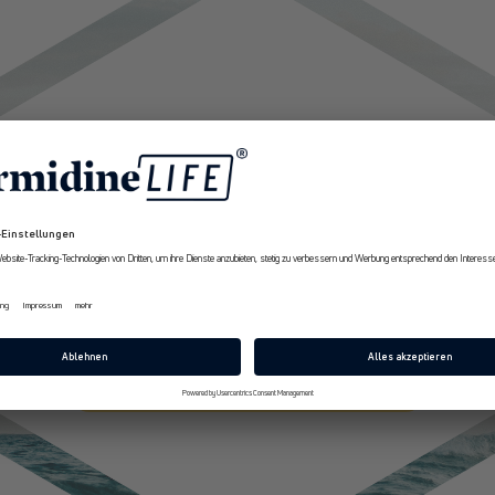
So einfach geht's
10% Rabatt
2. Link teilen
3. Zurücklehnen
Erhalte ab sofort
exklusive Angebote
dem Du den Link von uns
Deine Freunde können mit
und Expertenempfehlungen rund um
Longevity aus erster Hand.
n hast, kannst Du ihn einfach
Link ganz einfach in un
ne Liebsten weiterleiten. Du
Onlineshop einkaufen – sie 
E-Mail
st den Link mit so vielen
ihren Rabatt automatisch
en teilen, wie Du möchtest.
Checkout-Prozess an der 
Jetzt 10% Rabatt sichern