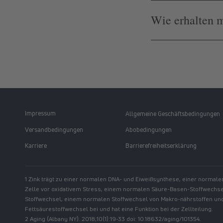
Wie erhalten 
Impressum
Allgemeine Geschäftsbedingungen
Versandbedingungen
Abobedingungen
Karriere
Barrierefreiheitserklärung
1 Zink trägt zu einer normalen DNA- und Eiweißsynthese, einer normale
Zelle vor oxidativem Stress, einem normalen Säure-Basen-Stoffwechs
Stoffwechsel, einem normalen Stoffwechsel von Makro-nährstoffen u
Fettsäurestoffwechsel bei und hat eine Funktion bei der Zellteilung.
2 Aging (Albany NY). 2018;10(1):19-33 doi: 10.18632/aging/101354.