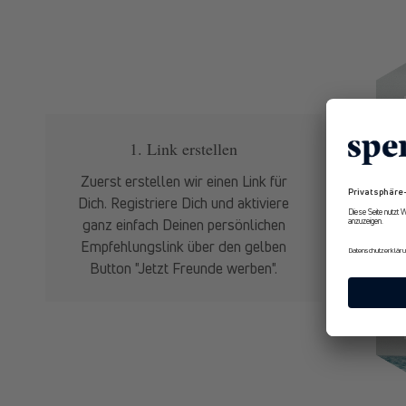
1. Link erstellen
Zuerst erstellen wir einen Link für
Nach
Dich. Registriere Dich und aktiviere
erhalte
ganz einfach Deinen persönlichen
an Dei
Empfehlungslink über den gelben
kann
Button "Jetzt Freunde werben".
Mensch