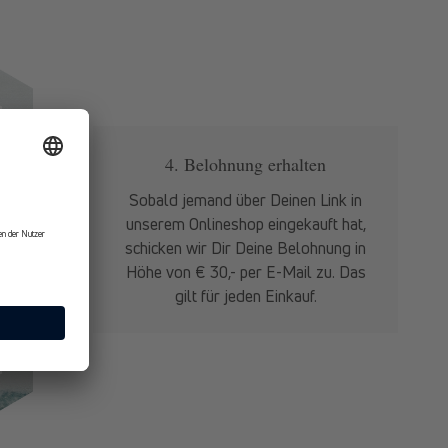
4. Belohnung erhalten
 Deinem
Sobald jemand über Deinen Link in
serem
unserem Onlineshop eingekauft hat,
erhalten
schicken wir Dir Deine Belohnung in
 beim
Höhe von € 30,- per E-Mail zu. Das
Kasse.
gilt für jeden Einkauf.