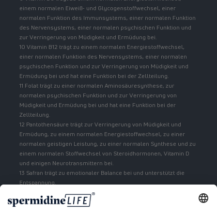
einem normalen Eiweiß- und Glycogenstoffwechsel, einer
normalen Funktion des Immunsystems, einer normalen Funktion
des Nervensystems, einer normalen psychischen Funktion und
zur Verringerung von Müdigkeit und Ermüdung bei.
10 Vitamin B12 trägt zu einem normalen Energiestoffwechsel,
einer normalen Funktion des Nervensystems, einer normalen
psychischen Funktion und zur Verringerung von Müdigkeit und
Ermüdung bei und hat eine Funktion bei der Zellteilung.
11 Folat trägt zu einer normalen Aminosäuresynthese, zur
normalen psychischen Funktion und zur Verringerung von
Müdigkeit und Ermüdung bei und hat eine Funktion bei der
Zellteilung.
12 Pantothensäure trägt zur Verringerung von Müdigkeit und
Ermüdung, zu einem normalen Energiestoffwechsel, zu einer
normalen geistigen Leistung, zu einer normalen Synthese und zu
einem normalen Stoffwechsel von Steroidhormonen, Vitamin D
und einigen Neurotransmittern bei.
13 Safran trägt zu emotionaler Balance bei und unterstützt die
Entspannung.