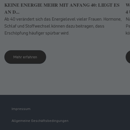
KEINE ENERGIE MEHR MIT ANFANG 40: LIEGT ES
W
AN D...
4 
Ab 40 verändert sich das Energielevel vieler Frauen. Hormone,
Nä
Schlaf und Stoffwechsel können dazu beitragen, dass
Pe
Erschöpfung häufiger spürbar wird.
kö
Mehr erfahren
Impressum
Allgemeine Geschäftsbedingungen