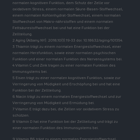
normalen kognitiven Funktion, dem Schutz der Zelle vor
oxidativem Stress, einem normalen Säure-Basen-Stoffwechsel,
einem normalen Kohlenhydrat-Stoffwechsel, einem normalen
Stoffwechsel von Makro-nährstoffen und einem normalen
Fettsäurestoffwechsel bei und hat eine Funktion bei der
Zellteilung.
2 Aging (Albany NY). 2018;10(1):19-33 doi: 10.18632/aging/101354.
3 Thiamin trägt zu einem normalen Energiestoffwechsel, einer
normalen Herzfunktion, sowie einer normalen psychischen
Funktion und einer normalen Funktion des Nervensystems bei.
4 Vitamin C und Zink tragen zu einer normalen Funktion des
Immunsystems bei.
5 Eisen trägt zu einer normalen kognitiven Funktion, sowie zur
Verringerung von Müdigkeit und Erschöpfung bei und hat eine
Funktion bei der Zellteilung.
6 Niacin trägt zu einem normalen Energiestoffwechsel und zur
Verringerung von Müdigkeit und Ermüdung bei.
7 Vitamin E trägt dazu bei, die Zellen vor oxidativem Stress zu
schützen.
8 Vitamin D hat eine Funktion bei der Zellteilung und trägt zu
einer normalen Funktion des Immunsystems bei.
9 Vitamin B6 trägt zu einem normalen Energiestoffwechsel,