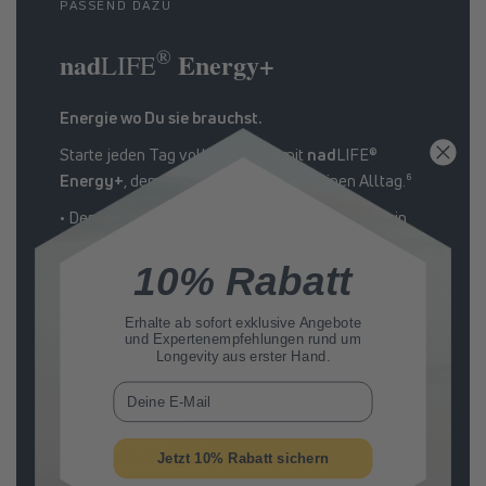
PASSEND DAZU
®
nad
Energy+
LIFE
Energie wo Du sie brauchst.
Starte jeden Tag voller Energie mit
nad
LIFE®
Energy+
, dem Energie-Booster für Deinen Alltag.⁶
• Der Energie-Booster für Deinen Alltag mit Niacin
und Spermidin
10% Rabatt
• Unterstützt die Zellregeneration und liefert
zusätzliche Energie¹ ⁶
• Schnelle Aufnahme direkt in die Zellen
Erhalte ab sofort
exklusive Angebote
und Expertenempfehlungen rund um
• Fördert körperliche und geistige
Longevity aus erster Hand.
Leistungsfähigkeit⁶
E-Mail
Jetzt kaufen
Jetzt 10% Rabatt sichern