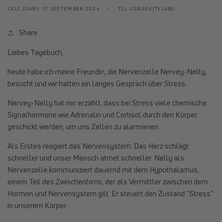
CELL DIARY,
17. SEPTEMBER 2024
TLL LONGEVITYLABS
Share
Liebes Tagebuch,
heute habe ich meine Freundin, die Nervenzelle Nervey-Nelly,
besucht und wir hatten ein langes Gespräch über Stress.
Nervey-Nelly hat mir erzählt, dass bei Stress viele chemische
Signalhormone wie Adrenalin und Cortisol durch den Körper
geschickt werden, um uns Zellen zu alarmieren.
Als Erstes reagiert das Nervensystem: Das Herz schlägt
schneller und unser Mensch atmet schneller. Nelly als
Nervenzelle kommuniziert dauernd mit dem Hypothalamus,
einem Teil des Zwischenhirns, der als Vermittler zwischen dem
Hormon und Nervensystem gilt. Er steuert den Zustand “Stress”
in unserem Körper.