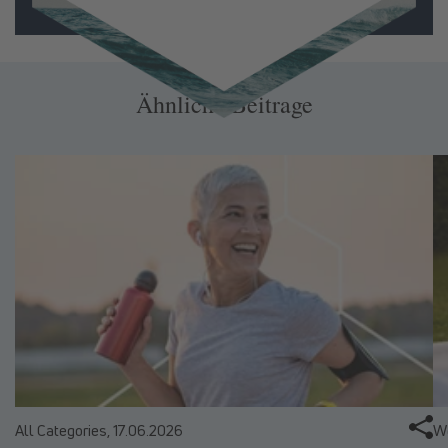
Ähnliche Beitrage
All Categories,
17.06.2026
We