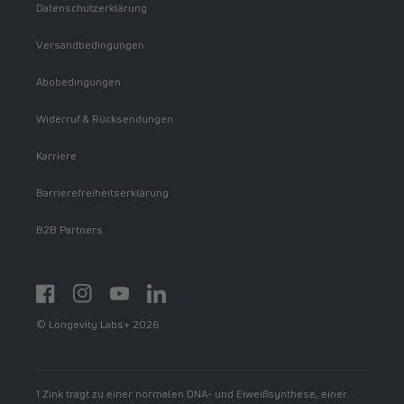
Datenschutzerklärung
Versandbedingungen
Abobedingungen
Widerruf & Rücksendungen
Karriere
Barrierefreiheitserklärung
B2B Partners
Facebook
Instagram
YouTube
https://www.linkedin.com/showcase/spermidinelif
© Longevity Labs+ 2026
1 Zink trägt zu einer normalen DNA- und Eiweißsynthese, einer