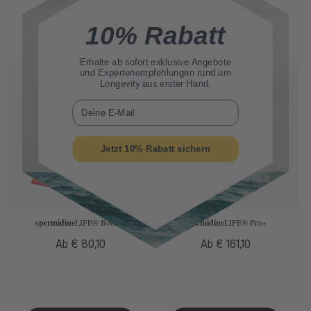
10% Rabatt
Erhalte ab sofort
exklusive Angebote
und Expertenempfehlungen rund um
Longevity aus erster Hand.
E-Mail
Jetzt 10% Rabatt sichern
spermidine
LIFE
® Boost+
spermidine
LIFE
® Pro+
Normaler
Ab € 80,10
Normaler
Ab € 161,10
Preis
Preis