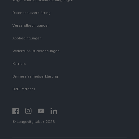
Datenschutzerklärung
Versandbedingungen
Abobedingungen
Widerruf & Rücksendungen
Karriere
Barrierefreiheitserklärung
B2B Partners
Facebook
Instagram
YouTube
https://www.linkedin.com/showcase/spermidinelif
© Longevity Labs+ 2026