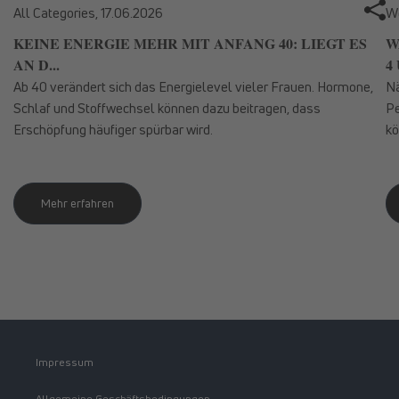
All Categories,
17.06.2026
We
KEINE ENERGIE MEHR MIT ANFANG 40: LIEGT ES
W
AN D...
4 
Ab 40 verändert sich das Energielevel vieler Frauen. Hormone,
Nä
Schlaf und Stoffwechsel können dazu beitragen, dass
Pe
Erschöpfung häufiger spürbar wird.
kö
Mehr erfahren
Impressum
Allgemeine Geschäftsbedingungen