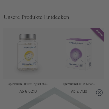
Unsere Produkte Entdecken
spermidine
LIFE
® Original 365+
spermidine
LIFE
® Mood+
Normaler
Ab € 62,10
Normaler
Ab € 71,10
Preis
Preis