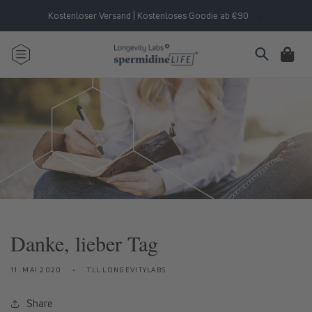
Direkt
zum
Kostenloser Versand | Kostenloses Goodie ab €90
Inhalt
Warenkorb
Danke, lieber Tag
11. MAI 2020
TLL LONGEVITYLABS
Share