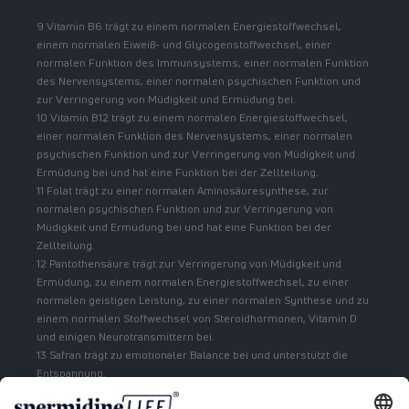
9 Vitamin B6 trägt zu einem normalen Energiestoffwechsel,
einem normalen Eiweiß- und Glycogenstoffwechsel, einer
normalen Funktion des Immunsystems, einer normalen Funktion
des Nervensystems, einer normalen psychischen Funktion und
zur Verringerung von Müdigkeit und Ermüdung bei.
10 Vitamin B12 trägt zu einem normalen Energiestoffwechsel,
einer normalen Funktion des Nervensystems, einer normalen
psychischen Funktion und zur Verringerung von Müdigkeit und
Ermüdung bei und hat eine Funktion bei der Zellteilung.
11 Folat trägt zu einer normalen Aminosäuresynthese, zur
normalen psychischen Funktion und zur Verringerung von
Müdigkeit und Ermüdung bei und hat eine Funktion bei der
Zellteilung.
12 Pantothensäure trägt zur Verringerung von Müdigkeit und
Ermüdung, zu einem normalen Energiestoffwechsel, zu einer
normalen geistigen Leistung, zu einer normalen Synthese und zu
einem normalen Stoffwechsel von Steroidhormonen, Vitamin D
und einigen Neurotransmittern bei.
13 Safran trägt zu emotionaler Balance bei und unterstützt die
Entspannung.