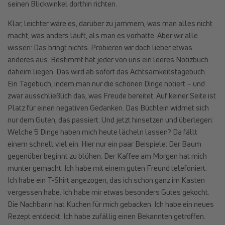
seinen Blickwinkel dorthin richten.
Klar, leichter wäre es, darüber zu jammern, was man alles nicht
macht, was anders läuft, als man es vorhatte. Aber wir alle
wissen: Das bringt nichts. Probieren wir doch lieber etwas
anderes aus. Bestimmt hat jeder von uns ein leeres Notizbuch
daheim liegen. Das wird ab sofort das Achtsamkeitstagebuch.
Ein Tagebuch, indem man nur die schönen Dinge notiert – und
zwar ausschließlich das, was Freude bereitet. Auf keiner Seite ist
Platz für einen negativen Gedanken. Das Büchlein widmet sich
nur dem Guten, das passiert. Und jetzt hinsetzen und überlegen:
Welche 5 Dinge haben mich heute lächeln lassen? Da fällt
einem schnell viel ein. Hier nur ein paar Beispiele: Der Baum
gegenüber beginnt zu blühen. Der Kaffee am Morgen hat mich
munter gemacht. Ich habe mit einem guten Freund telefoniert.
Ich habe ein T-Shirt angezogen, das ich schon ganz im Kasten
vergessen habe. Ich habe mir etwas besonders Gutes gekocht.
Die Nachbarin hat Kuchen für mich gebacken. Ich habe ein neues
Rezept entdeckt. Ich habe zufällig einen Bekannten getroffen.